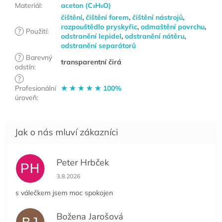
Materiál
:
aceton (C₃H₆O)
čištění
,
čištění forem
,
čištění nástrojů
,
rozpouštědlo pryskyřic
,
odmaštění povrchu
,
?
Použití
:
odstranění lepidel
,
odstranění nátěru
,
odstranění separátorů
?
Barevný
transparentní čirá
odstín
:
?
Profesionální
★ ★ ★ ★ ★ 100%
úroveň
:
Peter Hrbček
PH
Hodnocení obchodu je 5 z 5 hvězdiček.
3.8.2026
s válečkem jsem moc spokojen
Božena Jarošová