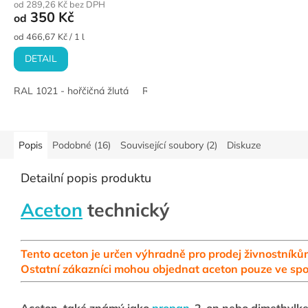
od 289,26 Kč bez DPH
350 Kč
od
Měrná
od 466,67 Kč / 1 l
cena:
DETAIL
RAL 1021 - hořčičná žlutá
RAL 3000 Červený
RAL 3020 - dop
Popis
Podobné (16)
Související soubory (2)
Diskuze
Detailní popis produktu
Aceton
technický
Tento aceton je určen výhradně pro prodej živnostníků
Ostatní zákazníci mohou objednat aceton pouze ve spo