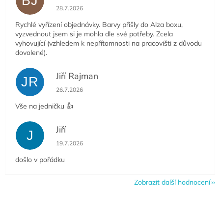
BJ
Hodnocení obchodu je 5 z 5 hvězdiček.
28.7.2026
Rychlé vyřízení objednávky. Barvy přišly do Alza boxu,
vyzvednout jsem si je mohla dle své potřeby. Zcela
vyhovující (vzhledem k nepřítomnosti na pracovišti z důvodu
dovolené).
Jiří Rajman
JR
Hodnocení obchodu je 5 z 5 hvězdiček.
26.7.2026
Vše na jedničku 👍
Jiří
J
Hodnocení obchodu je 5 z 5 hvězdiček.
19.7.2026
došlo v pořádku
Zobrazit další hodnocení
Z
á