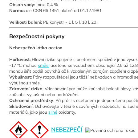
Obsah vody:
max. 0,4 %
Norma:
dle CSN 66 1451 platné od 01.12.1981
Velikosti balení:
PE kanystr -
1 l, 5 l, 10 l, 20 l
Bezpečnostní pokyny
Nebezpečná látka aceton
Hořlavost:
Hlavní riziko spojené s acetonem spočívá v jeho vysoké
-17 °C mohou
směsi
acetonu se vzduchem, obsahující 2,5 až 12,
mohou šířit podél povrchů až k vzdáleným zdrojům zapálení a zpětn
Výbušnost:
Páry rozpouštědel jsou těžší než vzduch a hromadí 
výbušnou směs.
Zdravotní rizika
: Vdechování par může způsobit bolesti hlavy, zá
způsobit vysušení nebo podráždění.
Ochranné prostředky
: Při práci s acetonem je doporučeno použí
Skladování
: Uchovávejte v těsně uzavřených nádobách, na such
materiálů, jako jsou
silné
oxidanty.
NEBEZPEČÍ