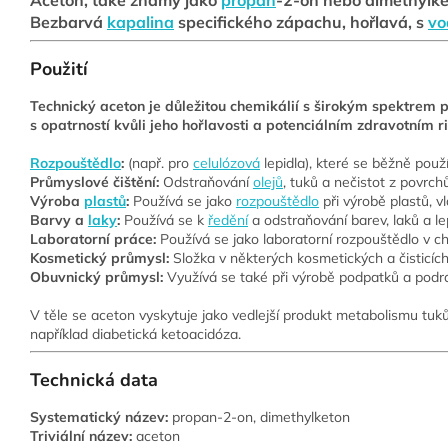
Aceton, také známý jako
propan
-2-on nebo dimethylket
Bezbarvá
kapalina
specifického zápachu, hořlavá, s
vo
Použití
Technický aceton je důležitou chemikálií s širokým spektrem 
s opatrností kvůli jeho hořlavosti a potenciálním zdravotním r
Rozpouštědlo
:
(např. pro
celulózová
lepidla), které se běžně pou
Průmyslové čištění:
Odstraňování
olejů
, tuků a nečistot z povrchů
Výroba
plastů
:
Používá se jako
rozpouštědlo
při výrobě plastů, v
Barvy a
laky
:
Používá se k
ředění
a odstraňování barev, laků a lep
Laboratorní práce:
Používá se jako laboratorní rozpouštědlo v c
Kosmetický průmysl:
Složka v některých kosmetických a čisticích
Obuvnický průmysl:
Využívá se také při výrobě podpatků a podrá
V těle se aceton vyskytuje jako vedlejší produkt metabolismu tuk
například diabetická ketoacidóza.
Technická data
Systematický název:
propan-2-on, dimethylketon
Triviální název:
aceton