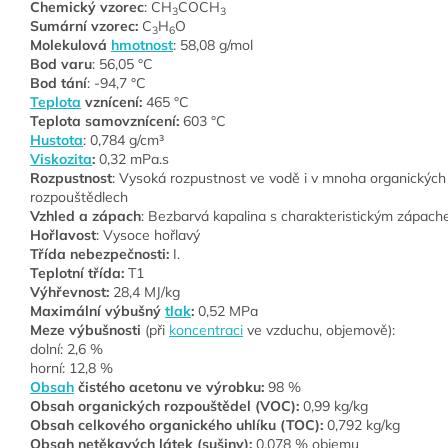
Chemický vzorec
: CH
COCH
3
3
Sumární vzorec:
C
H
O
3
6
Molekulová
hmotnost
: 58,08 g/mol
Bod varu
: 56,05 °C
Bod tání
: -94,7 °C
Teplota
vznícení:
465 °C
Teplota samovznícení:
603 °C
Hustota
: 0,784 g/cm³
Viskozita
:
0,32 mPa.s
Rozpustnost
: Vysoká rozpustnost ve vodě i v mnoha organických
rozpouštědlech
Vzhled a zápach
: Bezbarvá kapalina s charakteristickým zápac
Hořlavost
: Vysoce hořlavý
Třída nebezpečnosti:
I.
Teplotní třída:
T1
Výhřevnost:
28,4 MJ/kg
Maximální výbušný
tlak
:
0,52 MPa
Meze výbušnosti
(při
koncentraci
ve vzduchu, objemově):
dolní: 2,6 %
horní: 12,8 %
Obsah
čistého acetonu ve výrobku:
98 %
Obsah organických rozpouštědel (VOC):
0,99 kg/kg
Obsah celkového organického uhlíku (TOC):
0,792 kg/kg
Obsah netěkavých látek (sušiny):
0,078 % objemu