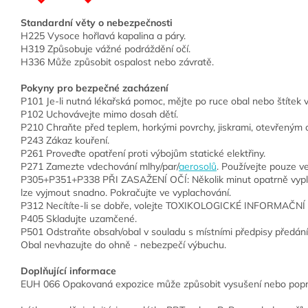
Standardní věty o nebezpečnosti
H225 Vysoce hořlavá kapalina a páry.
H319 Způsobuje vážné podráždění očí.
H336 Může způsobit ospalost nebo závratě.
Pokyny pro bezpečné zacházení
P101 Je-li nutná lékařská pomoc, mějte po ruce obal nebo štítek 
P102 Uchovávejte mimo dosah dětí.
P210 Chraňte před teplem, horkými povrchy, jiskrami, otevřeným o
P243 Zákaz kouření.
P261 Proveďte opatření proti výbojům statické elektřiny.
P271 Zamezte vdechování mlhy/par/
aerosolů
. Používejte pouze v
P305+P351+P338 PŘI ZASAŽENÍ OČÍ: Několik minut opatrně vyplac
lze vyjmout snadno. Pokračujte ve vyplachování.
P312 Necítíte-li se dobře, volejte TOXIKOLOGICKÉ INFORMAČNÍ
P405 Skladujte uzamčené.
P501 Odstraňte obsah/obal v souladu s místními předpisy předán
Obal nevhazujte do ohně - nebezpečí výbuchu.
Doplňující informace
EUH 066 Opakovaná expozice může způsobit vysušení nebo popr