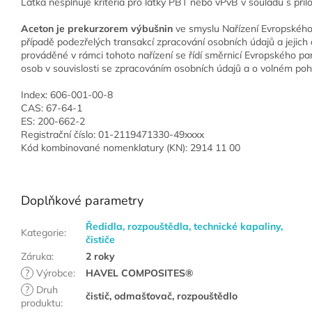
Látka nesplňuje kritéria pro látky PBT nebo vPvB v souladu s příloh
Aceton je prekurzorem výbušnin
ve smyslu Nařízení Evropského 
případě podezřelých transakcí zpracování osobních údajů a jejich 
prováděné v rámci tohoto nařízení se řídí směrnicí Evropského pa
osob v souvislosti se zpracováním osobních údajů a o volném poh
Index: 606-001-00-8
CAS: 67-64-1
ES: 200-662-2
Registrační číslo: 01-2119471330-49xxxx
Kód kombinované nomenklatury (KN): 2914 11 00
Doplňkové parametry
Ředidla, rozpouštědla, technické kapaliny,
Kategorie
:
čističe
Záruka
:
2 roky
?
Výrobce
:
HAVEL COMPOSITES®
?
Druh
čistič, odmašťovač, rozpouštědlo
produktu
: