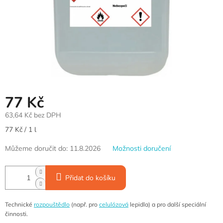
77 Kč
63,64 Kč bez DPH
Měrná
77 Kč / 1 l
cena:
Můžeme doručit do:
11.8.2026
Možnosti doručení
Přidat do košíku
Technické
rozpouštědlo
(např. pro
celulózová
lepidla) a pro další speciální
činnosti.