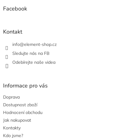
p
a
Facebook
t
í
Kontakt
info
@
element-shop.cz
Sledujte nás na FB
Odebírejte naše videa
Informace pro vás
Doprava
Dostupnost zboží
Hodnocení obchodu
Jak nakupovat
Kontakty
Kdo jsme?