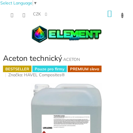
Select Language
▼
Přejít
NÁKU
na
CZK
obsah
KOŠÍK
Aceton technický
ACETON
BESTSELLER
Pouze pro firmy
PREMIUM sleva
Značka:
HAVEL Composites®