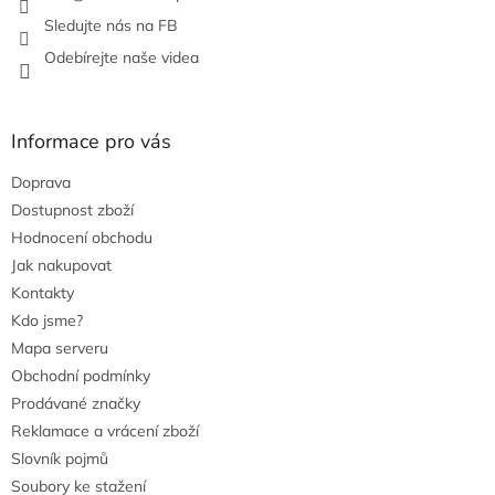
y
v
Sledujte nás na FB
ý
Odebírejte naše videa
p
i
s
u
Informace pro vás
Doprava
Dostupnost zboží
Hodnocení obchodu
Jak nakupovat
Kontakty
Kdo jsme?
Mapa serveru
Obchodní podmínky
Prodávané značky
Reklamace a vrácení zboží
Slovník pojmů
Soubory ke stažení