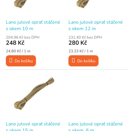
p
d
r
u
o
k
d
t
Lano jutové oprať stáčené
Lano jutové oprať stáčené
u
ů
s okem 10 m
s okem 12 m
k
204,96 Kč bez DPH
231,40 Kč bez DPH
t
248 Kč
280 Kč
ů
Měrná
Měrná
24,80 Kč / 1 m
23,33 Kč / 1 m
cena:
cena:
Do košíku
Do košíku
Lano jutové oprať stáčené
Lano jutové oprať stáčené
s okem 15 m
s okem, 6 m