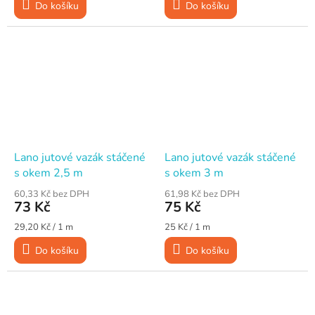
Do košíku
Do košíku
Lano jutové vazák stáčené
Lano jutové vazák stáčené
s okem 2,5 m
s okem 3 m
60,33 Kč bez DPH
61,98 Kč bez DPH
73 Kč
75 Kč
Měrná
Měrná
29,20 Kč / 1 m
25 Kč / 1 m
cena:
cena:
Do košíku
Do košíku