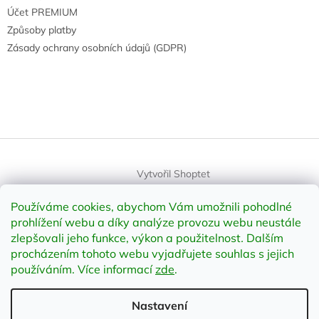
Účet PREMIUM
Způsoby platby
Zásady ochrany osobních údajů (GDPR)
Vytvořil Shoptet
Používáme cookies, abychom Vám umožnili pohodlné
Copyright 2026
element-shop.cz
. Všechna práva vyhrazena.
prohlížení webu a díky analýze provozu webu neustále
Upravit nastavení cookies
zlepšovali jeho funkce, výkon a použitelnost
.
Dalším
procházením tohoto webu vyjadřujete souhlas s jejich
používáním. Více informací
zde
.
Odstoupit od smlouvy
Nastavení
;