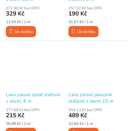
271,90 Kč bez DPH
157,02 Kč bez DPH
329 Kč
190 Kč
Měrná
Měrná
21,93 Kč / 1 m
31,67 Kč / 1 m
cena:
cena:
Do košíku
Do košíku
Lano jutové oprať stáčené
Lano jutové pavuzník
s okem, 8 m
stáčené s okem 15 m
177,69 Kč bez DPH
404,13 Kč bez DPH
215 Kč
489 Kč
Měrná
Měrná
26,88 Kč / 1 m
32,60 Kč / 1 m
cena:
cena: