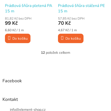
Prádlová šňůra pletená PA
Prádlová šňůra stáčená PE
15 m
15 m
81,82 Kč bez DPH
57,85 Kč bez DPH
99 Kč
70 Kč
Měrná
Měrná
6,60 Kč / 1 m
4,67 Kč / 1 m
cena:
cena:
Do košíku
Do košíku
12
položek celkem
O
v
l
Z
á
á
d
p
a
a
Facebook
c
t
í
í
p
r
Kontakt
v
k
info
@
element-shop.cz