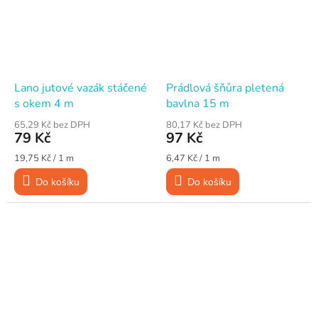
Lano jutové vazák stáčené
Prádlová šňůra pletená
s okem 4 m
bavlna 15 m
65,29 Kč bez DPH
80,17 Kč bez DPH
79 Kč
97 Kč
Měrná
Měrná
19,75 Kč / 1 m
6,47 Kč / 1 m
cena:
cena:
Do košíku
Do košíku