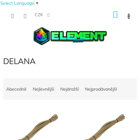
Select Language
▼
Přejít
NÁKU
na
CZK
obsah
KOŠÍK
DELANA
Ř
a
Abecedně
Nejlevnější
Nejdražší
Nejprodávanější
z
e
V
n
ý
í
p
p
i
r
s
o