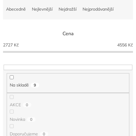
Ř
a
Abecedně
Nejlevnější
Nejdražší
Nejprodávanější
z
e
n
Cena
í
p
2727
Kč
4556
Kč
r
o
d
u
k
t
Na skladě
9
ů
AKCE
0
Novinka
0
Doporučujeme
0