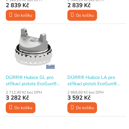
t
2 839 Kč
2 839 Kč
ů
Do košíku
Do košíku
DÜRR® Hubice GL pro
DÜRR® Hubice LA pro
stříkací pistole EcoGun®
stříkací pistoli EcoGun®
116 R, 246
119
2 712,40 Kč bez DPH
2 968,60 Kč bez DPH
3 282 Kč
3 592 Kč
Do košíku
Do košíku