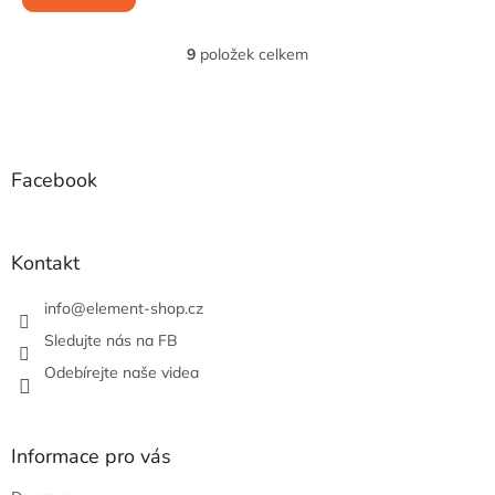
9
položek celkem
O
v
l
Z
á
á
d
p
a
a
Facebook
c
t
í
í
p
r
Kontakt
v
k
info
@
element-shop.cz
y
v
Sledujte nás na FB
ý
Odebírejte naše videa
p
i
s
u
Informace pro vás