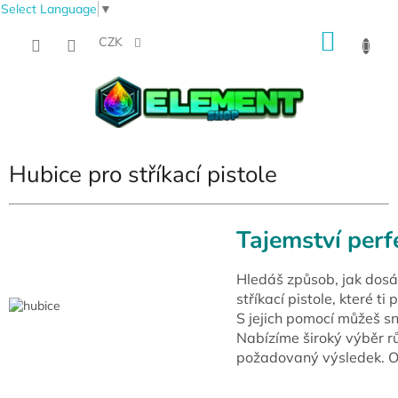
Select Language
▼
Přejít
NÁKU
na
CZK
obsah
KOŠÍK
Hubice pro stříkací pistole
Tajemství perf
Hledáš způsob, jak dosá
stříkací pistole, které t
S jejich pomocí můžeš s
Nabízíme široký výběr rů
požadovaný výsledek. Osa