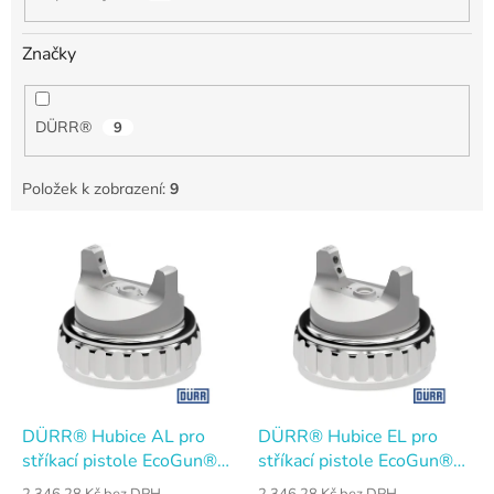
Značky
DÜRR®
9
Položek k zobrazení:
9
V
ý
p
i
s
p
r
o
d
DÜRR® Hubice AL pro
DÜRR® Hubice EL pro
u
stříkací pistole EcoGun®
stříkací pistole EcoGun®
k
116 R, 246
116 R
2 346,28 Kč bez DPH
2 346,28 Kč bez DPH