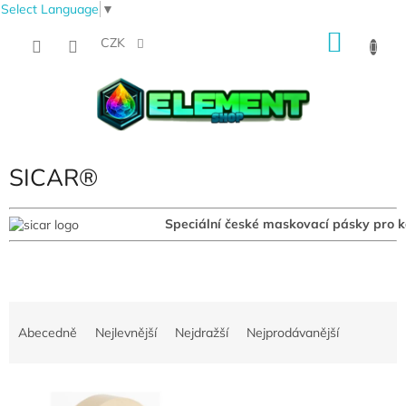
Select Language
▼
Přejít
NÁKU
na
CZK
obsah
KOŠÍK
SICAR®
Speciální české maskovací pásky pro k
Ř
a
Abecedně
Nejlevnější
Nejdražší
Nejprodávanější
z
e
V
n