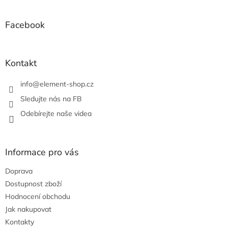
á
d
p
a
a
Facebook
c
t
í
í
p
r
Kontakt
v
k
info
@
element-shop.cz
y
v
Sledujte nás na FB
ý
Odebírejte naše videa
p
i
s
u
Informace pro vás
Doprava
Dostupnost zboží
Hodnocení obchodu
Jak nakupovat
Kontakty