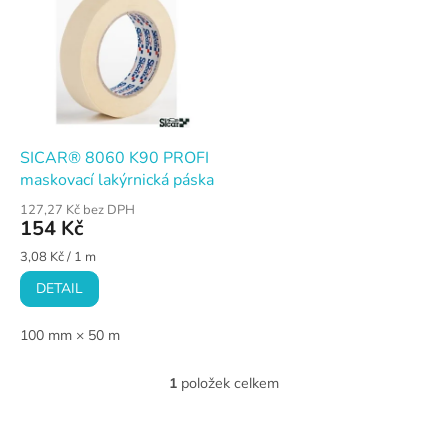
ý
í
p
p
i
r
s
o
p
d
r
u
o
k
d
t
SICAR® 8060 K90 PROFI
u
ů
maskovací lakýrnická páska
k
127,27 Kč bez DPH
t
154 Kč
ů
Měrná
3,08 Kč / 1 m
cena:
DETAIL
100 mm × 50 m
1
položek celkem
O
v
l
Z
á