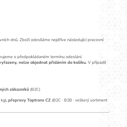
ích dnů. Zboží odesíláme nejdříve následující pracovní
mujeme o předpokládaném termínu odeslání.
vyřazeny, nelze objednat přidáním do košíku.
V případě
aných zákazníků
(B2C)
 kg)
, přepravy Toptrans CZ
(B2C · B2B · veškerý sortiment