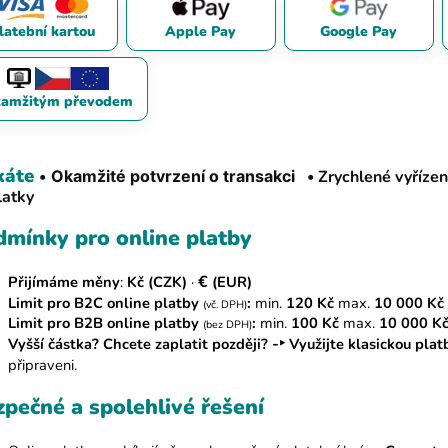
Apple Pay
Google Pay
latební kartou
amžitým převodem
káte
•
Okamžité potvrzení o transakci •
Zrychlené vyříze
latky
dmínky pro online platby
€
Přijímáme měny
:
Kč (CZK)
·
(EUR)
Limit pro B2C online platby
:
min.
120 Kč
max.
10 000 Kč 
(vč. DPH)
Limit pro B2B online platby
:
min.
100 Kč
max.
10 000 Kč
(bez DPH)
-‣
Vyšší částka? Chcete zaplatit později?
Využijte klasickou plat
připraveni.
pečné a spolehlivé řešení