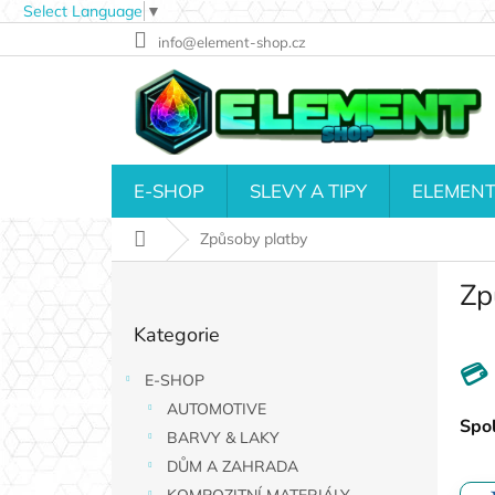
Select Language
▼
Přejít
info@element-shop.cz
na
obsah
E-SHOP
SLEVY A TIPY
ELEMENT
Domů
Způsoby platby
P
Zp
o
Přeskočit
s
Kategorie
kategorie
t
r
💳
E-SHOP
a
AUTOMOTIVE
n
Spol
n
BARVY & LAKY
í
DŮM A ZAHRADA
p