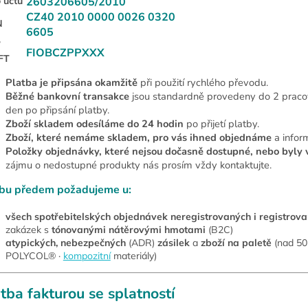
o účtu
2603206605/2010
CZ40 2010 0000 0026 0320
N
6605
FIOBCZPPXXX
FT
Platba je připsána okamžitě
při použití rychlého převodu.
Běžné bankovní transakce
jsou standardně provedeny do 2 pracovn
den po připsání platby.
Zboží skladem odesíláme do 24 hodin
po přijetí platby.
Zboží, které nemáme skladem, pro vás ihned objednáme
a infor
Položky objednávky, které nejsou dočasně dostupné, nebo byly 
zájmu o nedostupné produkty nás prosím vždy kontaktujte.
tbu předem požadujeme u:
všech spotřebitelských objednávek neregistrovaných i registrov
zakázek s
tónovanými nátěrovými hmotami
(B2C)
atypických, nebezpečných
(ADR)
zásilek
a
zboží na paletě
(nad 50
POLYCOL® ·
kompozitní
materiály)
tba fakturou se splatností