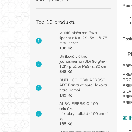
Pod
Top 10 produktů
Multifunkční malířská
špachtle KAI 2K · 5v1 · š. 75
Posk
mm · nerez
106 Kč
P
Uhlíková vlákna
jednosměrná (UD) 80 g/m² ·
PRE
12K · prošitá PES · š. 30 cm
548 Kč
PRE
BRO
DUPLI-COLOR® AEROSOL
ART Barva ve spreji laková
PRE
nitro-kombi
SILV
149 Kč
PRE
PREM
ALBA-FIBER® C-100
celulóza
mikrokrystalická · 100 µm · 1
P
💶
kg
185 Kč
Pigment práškový metalický