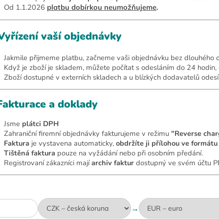
Od 1.1.2026
platbu dobírkou neumožňujeme
.
Vyřízení vaší objednávky
Jakmile přijmeme platbu, začneme vaši objednávku bez dlouhého ot
Když je zboží je skladem, můžete počítat s odesláním do 24 hodin
Zboží dostupné v externích skladech a u blízkých dodavatelů odesíl
akturace a doklady
Jsme
plátci DPH
Zahraniční firemní objednávky fakturujeme v režimu
"Reverse char
Faktura
je vystavena automaticky,
obdržíte ji přílohou ve formát
Tištěná faktura
pouze na vyžádání nebo při osobním předání.
Registrovaní zákazníci mají
archiv faktur
dostupný ve svém účtu
→