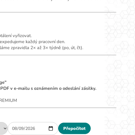
álení vyřizovat.
, expedujeme každý pracovní den.
áme zpravidla 2× až 3× týdně (po, út, čt).
ge"
u PDF v e-mailu s oznámením o odeslání zásilky.
 PREMIUM
Přepočítat