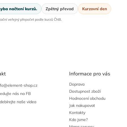
yba načtení kurzů.
Zpětný převod
Kurzovní den
tační veřejný přepočet podle kurzů ČNB.
akt
Informace pro vás
Doprava
nfo
@
element-shop.cz
Dostupnost zboží
ledujte nás na FB
Hodnocení obchodu
debírejte naše videa
Jak nakupovat
Kontakty
Kdo jsme?
Mapa serveru