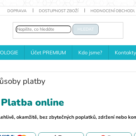
DOPRAVA
DOSTUPNOST ZBOŽÍ
HODNOCENÍ OBCHODU
HLEDAT
OLOGIE
Účet PREMIUM
Kdo jsme?
Kontakt
ůsoby platby
Platba online
ehlivě, okamžitě, bez zbytečných poplatků, zdržení nebo kom