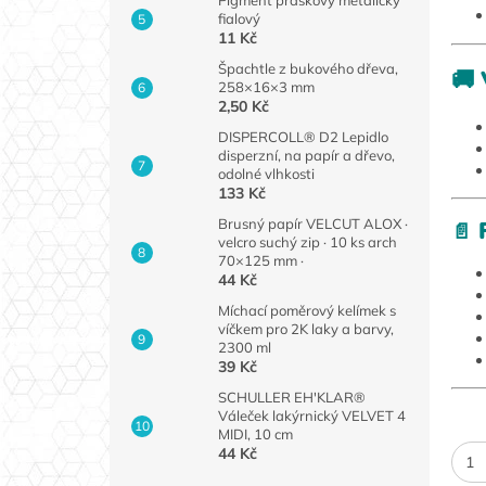
fialový
11 Kč
Špachtle z bukového dřeva,
🚚 
258×16×3 mm
2,50 Kč
DISPERCOLL® D2 Lepidlo
disperzní, na papír a dřevo,
odolné vlhkosti
133 Kč
Brusný papír VELCUT ALOX ·
F
📄
velcro suchý zip · 10 ks arch
70×125 mm ·
44 Kč
Míchací poměrový kelímek s
víčkem pro 2K laky a barvy,
2300 ml
39 Kč
SCHULLER EH'KLAR®
Váleček lakýrnický VELVET 4
MIDI, 10 cm
44 Kč