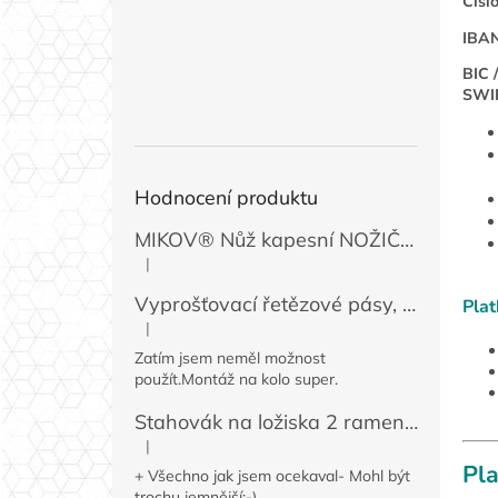
Čísl
IBA
BIC /
SWI
Hodnocení produktu
MIKOV® Nůž kapesní NOŽIČKA 131-NZn-1 zavírací, 74 mm
|
Hodnocení produktu je 5 z 5 hvězdiček.
Vyprošťovací řetězové pásy, 2 ks
Pla
|
Hodnocení produktu je 5 z 5 hvězdiček.
Zatím jsem neměl možnost
použít.Montáž na kolo super.
Stahovák na ložiska 2 ramenný MINI 50 / 60 mm
|
Hodnocení produktu je 4 z 5 hvězdiček.
Pla
+ Všechno jak jsem ocekaval- Mohl být
trochu jemnější:-)