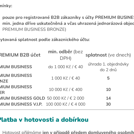
mínky:
pouze pro registrované B2B zákazníky s účty PREMIUM BUSINES
min. jedna dříve uskutečněná a včas uhrazená jednorázová obj
PREMIUM BUSINESS BRONZE)
ytovaná splatnost podle zákaznického účtu:
min. odběr
(bez
REMIUM B2B účet
splatnost
(ve dnech)
DPH)
úhrada 1. objednávky
MIUM BUSINESS
do 1 000 Kč / € 40
do 2 dnů
MIUM BUSINESS
1 000 Kč / € 40
5
NZE
MIUM BUSINESS
10 000 Kč / € 400
10
ER
MIUM BUSINESS GOLD
50 000 Kč / € 2 000
14
IUM BUSINESS V.I.P.
100 000 Kč / € 4 000
30
latba v hotovosti a dobírkou
Hotovost přijímáme
jen v případě předem domluveného osobní