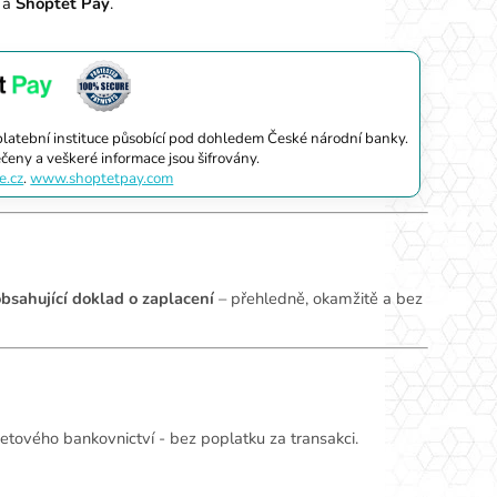
e
a
Shoptet Pay
.
 platební instituce působící pod dohledem České národní banky.
čeny a veškeré informace jsou šifrovány.
.cz
.
www.shoptetpay.com
bsahující doklad o zaplacení
– přehledně, okamžitě a bez
netového bankovnictví - bez poplatku za transakci.