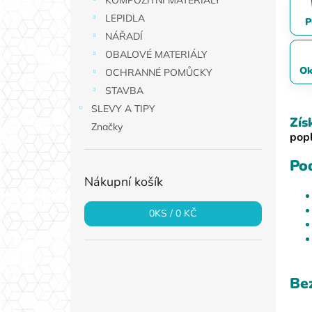
KOMPOZITNÍ MATERIÁLY
a
LEPIDLA
P
n
NÁŘADÍ
e
OBALOVÉ MATERIÁLY
l
Ok
OCHRANNÉ POMŮCKY
STAVBA
SLEVY A TIPY
Zís
Značky
pop
Po
Nákupní košík
0
KS /
0 KČ
Bez