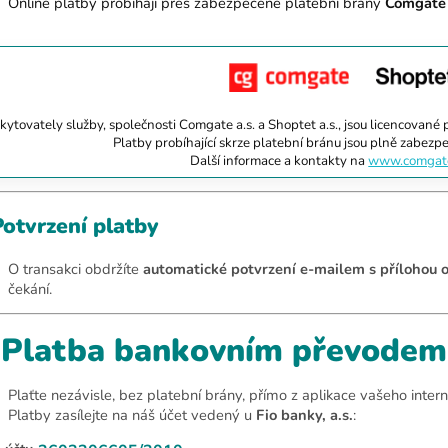
Online platby probíhají přes zabezpečené platební brány
Comgat
kytovately služby, společnosti Comgate a.s. a Shoptet a.s., jsou licencované
Platby probíhající skrze platební bránu jsou plně zabezpe
Další informace a kontakty na
www.comgate
otvrzení platby
O transakci obdržíte
automatické potvrzení e-mailem s přílohou o
čekání.
Platba bankovním převodem
Plaťte nezávisle, bez platební brány, přímo z aplikace vašeho inter
Platby zasílejte na náš účet vedený u
Fio banky, a.s.
: