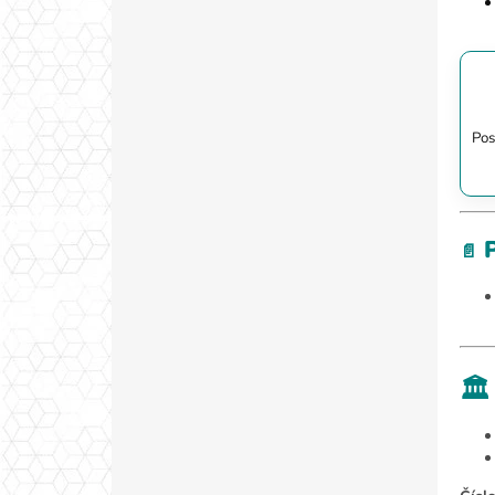
Pos
P
📄
🏛️