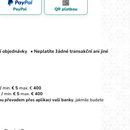
PayPal
QR platbou
ní objednávky •
Neplatíte žádné transakční ani jiné
/
min.
€ 5
max. €
400
 /
min.
€ 5
max.
€ 400
bu převodem přes aplikaci vaší banky
, jakmile budete