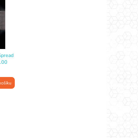
Spread
 100
košíku