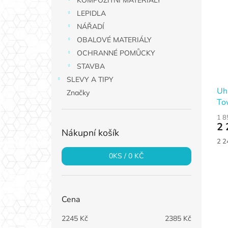
KOMPOZITNÍ MATERIÁLY
p
p
a
LEPIDLA
i
r
n
NÁŘADÍ
s
o
e
p
d
OBALOVÉ MATERIÁLY
l
r
u
OCHRANNÉ POMŮCKY
o
k
STAVBA
d
t
SLEVY A TIPY
u
ů
Uh
Značky
k
To
t
cm
ů
1 8
2 
Nákupní košík
Měr
2 2
cen
0
KS /
0 KČ
Cena
2245
Kč
2385
Kč