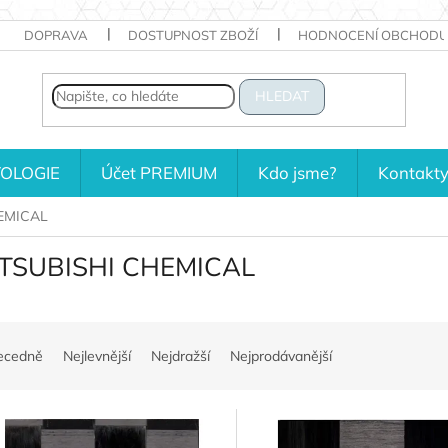
DOPRAVA
DOSTUPNOST ZBOŽÍ
HODNOCENÍ OBCHODU
HLEDAT
OLOGIE
Účet PREMIUM
Kdo jsme?
Kontakt
EMICAL
TSUBISHI CHEMICAL
ecedně
Nejlevnější
Nejdražší
Nejprodávanější