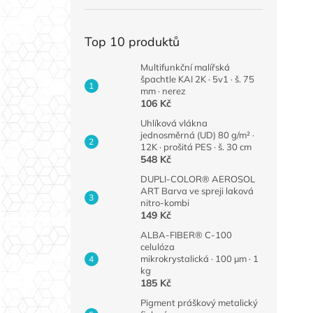
Top 10 produktů
Multifunkční malířská
špachtle KAI 2K · 5v1 · š. 75
mm · nerez
106 Kč
Uhlíková vlákna
jednosměrná (UD) 80 g/m² ·
12K · prošitá PES · š. 30 cm
548 Kč
DUPLI-COLOR® AEROSOL
ART Barva ve spreji laková
nitro-kombi
149 Kč
ALBA-FIBER® C-100
celulóza
mikrokrystalická · 100 µm · 1
kg
185 Kč
Pigment práškový metalický