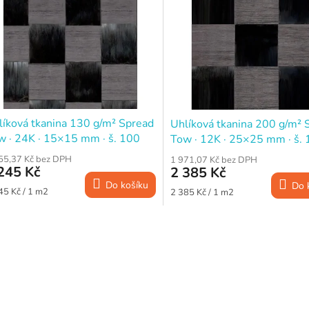
líková tkanina 130 g/m² Spread
Uhlíková tkanina 200 g/m² 
w · 24K · 15×15 mm · š. 100
Tow · 12K · 25×25 mm · š.
cm
55,37 Kč bez DPH
1 971,07 Kč bez DPH
245 Kč
2 385 Kč
Do košíku
Do 
ná
Měrná
45 Kč / 1 m2
2 385 Kč / 1 m2
a:
cena:
O
v
l
á
d
a
c