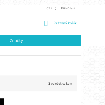
JAK NAKUPOVAT
KONTAKTY
CZK
Přihlášení
KDO JSME?
MAPA 
NÁKUPNÍ
Prázdný košík
KOŠÍK
y
Značky
2
položek celkem