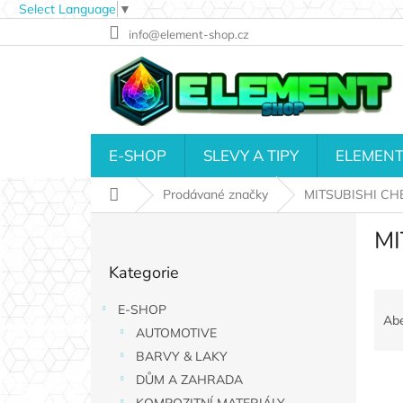
Select Language
▼
Přejít
info@element-shop.cz
na
obsah
E-SHOP
SLEVY A TIPY
ELEMENT
Domů
Prodávané značky
MITSUBISHI CH
P
MI
o
Přeskočit
s
Kategorie
kategorie
t
Ř
r
E-SHOP
a
a
Ab
AUTOMOTIVE
z
n
e
n
BARVY & LAKY
V
n
í
DŮM A ZAHRADA
ý
í
p