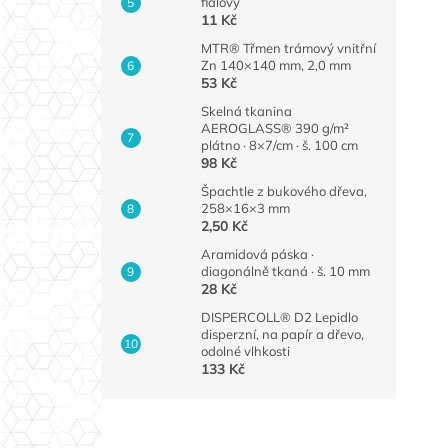
fialový
11 Kč
MTR® Třmen trámový vnitřní
Zn 140×140 mm, 2,0 mm
53 Kč
Skelná tkanina
AEROGLASS® 390 g/m²
plátno · 8×7/cm · š. 100 cm
98 Kč
Špachtle z bukového dřeva,
258×16×3 mm
2,50 Kč
Aramidová páska ·
diagonálně tkaná · š. 10 mm
28 Kč
DISPERCOLL® D2 Lepidlo
disperzní, na papír a dřevo,
odolné vlhkosti
133 Kč
Z
á