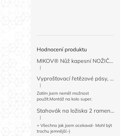
Hodnocení produktu
MIKOV® Nůž kapesní NOŽIČKA 131-NZn-1 zavírací, 74 mm
|
Hodnocení produktu je 5 z 5 hvězdiček.
Vyprošťovací řetězové pásy, 2 ks
|
Hodnocení produktu je 5 z 5 hvězdiček.
Zatím jsem neměl možnost
použít.Montáž na kolo super.
Stahovák na ložiska 2 ramenný MINI 50 / 60 mm
|
Hodnocení produktu je 4 z 5 hvězdiček.
+ Všechno jak jsem ocekaval- Mohl být
trochu jemnější:-)