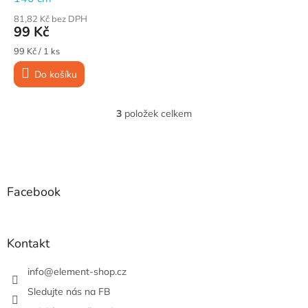
81,82 Kč bez DPH
99 Kč
Měrná
99 Kč / 1 ks
cena:
Do košíku
3
položek celkem
O
v
l
Z
á
á
d
p
a
a
Facebook
c
t
í
í
p
r
Kontakt
v
k
info
@
element-shop.cz
y
v
Sledujte nás na FB
ý