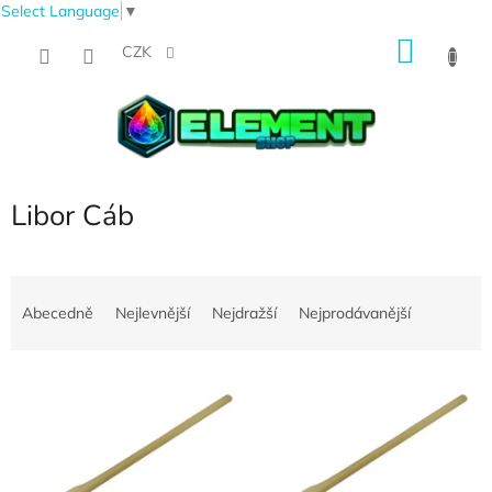
Select Language
▼
Přejít
NÁKU
na
CZK
obsah
KOŠÍK
Libor Cáb
Ř
a
Abecedně
Nejlevnější
Nejdražší
Nejprodávanější
z
e
V
n
ý
í
p
p
i
r
s
o