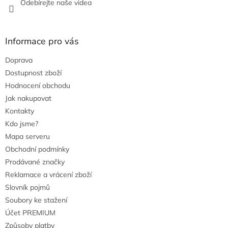
Odebírejte naše videa
p
i
s
u
Informace pro vás
Doprava
Dostupnost zboží
Hodnocení obchodu
Jak nakupovat
Kontakty
Kdo jsme?
Mapa serveru
Obchodní podmínky
Prodávané značky
Reklamace a vrácení zboží
Slovník pojmů
Soubory ke stažení
Účet PREMIUM
Způsoby platby