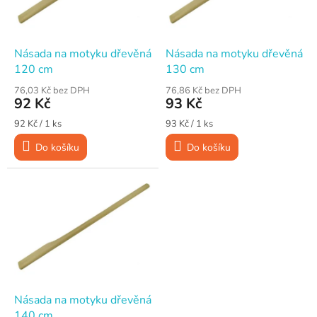
p
d
r
u
o
k
d
t
Násada na motyku dřevěná
Násada na motyku dřevěná
u
ů
120 cm
130 cm
k
76,03 Kč bez DPH
76,86 Kč bez DPH
t
92 Kč
93 Kč
ů
Měrná
Měrná
92 Kč / 1 ks
93 Kč / 1 ks
cena:
cena:
Do košíku
Do košíku
Násada na motyku dřevěná
140 cm