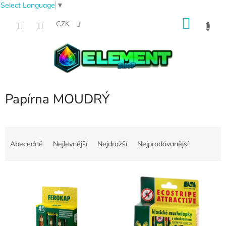
Select Language
▼
Přejít
NÁKU
na
CZK
obsah
KOŠÍK
Papírna MOUDRÝ
Ř
a
Abecedně
Nejlevnější
Nejdražší
Nejprodávanější
z
e
V
n
ý
í
p
p
i
r
s
o