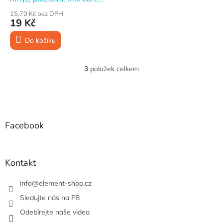
MAK
15,70 Kč bez DPH
19 Kč
Do košíku
3
položek celkem
O
v
l
Z
á
á
d
p
a
a
Facebook
c
t
í
í
p
r
Kontakt
v
k
info
@
element-shop.cz
y
v
Sledujte nás na FB
ý
Odebírejte naše videa
p