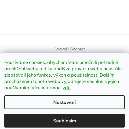
Vytvořil Shoptet
Používáme cookies, abychom Vám umožnili pohodlné
Copyright 2026
element-shop.cz
. Všechna práva vyhrazena.
prohlížení webu a díky analýze provozu webu neustále
Upravit nastavení cookies
zlepšovali jeho funkce, výkon a použitelnost
.
Dalším
procházením tohoto webu vyjadřujete souhlas s jejich
používáním. Více informací
zde
.
Odstoupit od smlouvy
Nastavení
;
Souhlasím