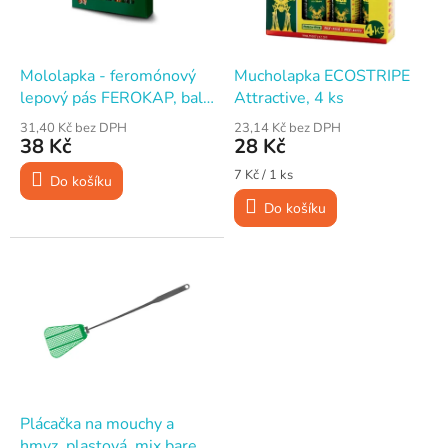
p
d
r
u
o
k
d
t
Mololapka - feromónový
Mucholapka ECOSTRIPE
u
ů
lepový pás FEROKAP, bal.
Attractive, 4 ks
k
4 ks, STREND PRO
31,40 Kč bez DPH
23,14 Kč bez DPH
t
38 Kč
28 Kč
ů
Měrná
7 Kč / 1 ks
Do košíku
cena:
Do košíku
Plácačka na mouchy a
hmyz, plastová, mix barev,