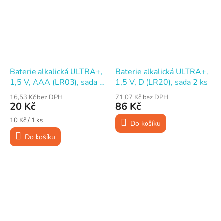
Baterie alkalická ULTRA+,
Baterie alkalická ULTRA+,
1,5 V, AAA (LR03), sada 2
1,5 V, D (LR20), sada 2 ks
ks
16,53 Kč bez DPH
71,07 Kč bez DPH
20 Kč
86 Kč
Měrná
10 Kč / 1 ks
Do košíku
cena:
Do košíku