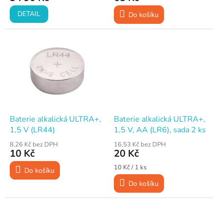
ů
DETAIL
Do košíku
Baterie alkalická ULTRA+,
Baterie alkalická ULTRA+,
1,5 V (LR44)
1,5 V, AA (LR6), sada 2 ks
8,26 Kč bez DPH
16,53 Kč bez DPH
10 Kč
20 Kč
Měrná
10 Kč / 1 ks
Do košíku
cena:
Do košíku