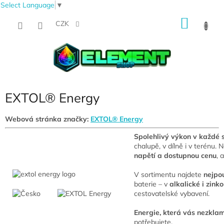
Select Language
▼
Přejít
NÁKU
na
CZK
obsah
KOŠÍK
EXTOL® Energy
Webová stránka značky:
EXTOL® Energy
Spolehlivý výkon v každé s
chalupě, v dílně i v terénu. 
napětí a dostupnou cenu
, 
V sortimentu najdete
nejpou
baterie – v
alkalické i zink
cestovatelské vybavení.
Energie, která vás nezkla
potřebujete.