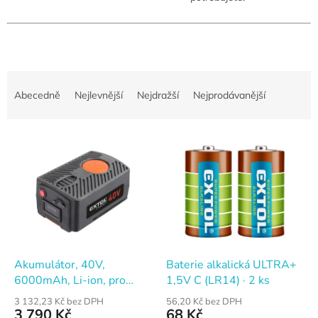
Ř
a
Abecedně
Nejlevnější
Nejdražší
Nejprodávanější
z
e
V
n
ý
í
p
p
i
r
s
o
p
d
r
u
o
k
d
t
Akumulátor, 40V,
Baterie alkalická ULTRA+
u
ů
6000mAh, Li-ion, pro
1,5V C (LR14) · 2 ks
k
8891590, EXTOL ENERGY
3 132,23 Kč bez DPH
56,20 Kč bez DPH
t
3 790 Kč
68 Kč