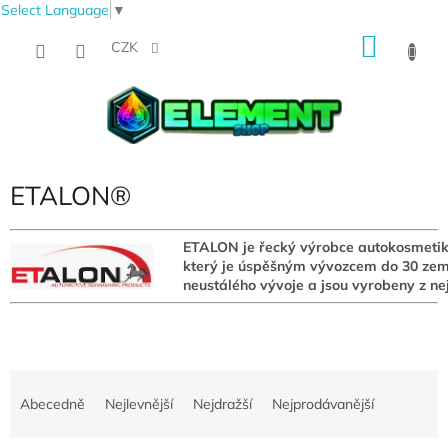
Select Language
▼
Přejít
NÁKU
na
CZK
obsah
KOŠÍK
ETALON®
ETALON je řecký výrobce autokosmetik
který je úspěšným vývozcem do 30 zem
neustálého vývoje a jsou vyrobeny z ne
Ř
a
Abecedně
Nejlevnější
Nejdražší
Nejprodávanější
z
e