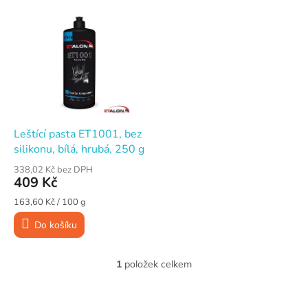
V
n
ý
í
p
p
i
r
s
o
p
d
r
u
o
k
d
t
Leštící pasta ET1001, bez
u
ů
silikonu, bílá, hrubá, 250 g
k
338,02 Kč bez DPH
t
409 Kč
ů
Měrná
163,60 Kč / 100 g
cena:
Do košíku
1
položek celkem
O
v
l
Z