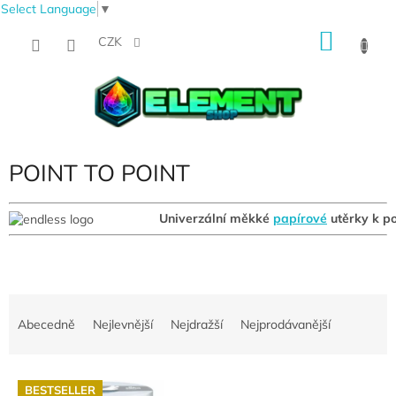
Select Language
▼
Přejít
NÁKU
na
CZK
obsah
KOŠÍK
POINT TO POINT
Univerzální měkké
papírové
utěrky k po
Ř
a
Abecedně
Nejlevnější
Nejdražší
Nejprodávanější
z
e
V
n
BESTSELLER