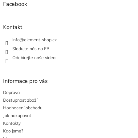
a
a
Facebook
c
t
í
í
p
r
Kontakt
v
k
info
@
element-shop.cz
y
v
Sledujte nás na FB
ý
Odebírejte naše videa
p
i
s
u
Informace pro vás
Doprava
Dostupnost zboží
Hodnocení obchodu
Jak nakupovat
Kontakty
Kdo jsme?