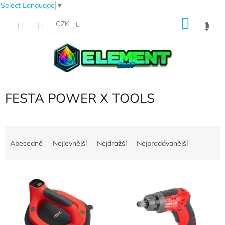
Select Language
▼
Přejít
NÁKU
na
CZK
obsah
KOŠÍK
FESTA POWER X TOOLS
Ř
a
Abecedně
Nejlevnější
Nejdražší
Nejprodávanější
z
e
V
n
ý
í
p
p
i
r
s
o