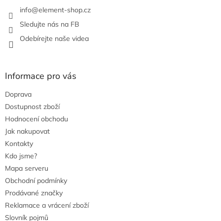
k
info
@
element-shop.cz
y
v
Sledujte nás na FB
ý
Odebírejte naše videa
p
i
s
u
Informace pro vás
Doprava
Dostupnost zboží
Hodnocení obchodu
Jak nakupovat
Kontakty
Kdo jsme?
Mapa serveru
Obchodní podmínky
Prodávané značky
Reklamace a vrácení zboží
Slovník pojmů