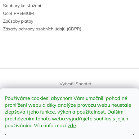
Soubory ke stažení
Účet PREMIUM
Způsoby platby
Zásady ochrany osobních údajů (GDPR)
Vytvořil Shoptet
Používáme cookies, abychom Vám umožnili pohodlné
Copyright 2026
element-shop.cz
. Všechna práva vyhrazena.
prohlížení webu a díky analýze provozu webu neustále
Upravit nastavení cookies
zlepšovali jeho funkce, výkon a použitelnost
.
Dalším
procházením tohoto webu vyjadřujete souhlas s jejich
používáním. Více informací
zde
.
Odstoupit od smlouvy