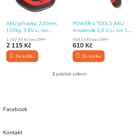
p
d
r
u
o
k
d
t
AKU přísavka, 220mm,
POWER x TOOLS AKU
u
ů
110kg, 3,6V Li-ion
šroubovák 3,6 V Li-ion 1,5
k
2000mAh, FESTA
Ah 3 Nm, LED, nabíječka,
1 747,93 Kč bez DPH
504,13 Kč bez DPH
t
bity
2 115 Kč
610 Kč
ů
Do košíku
Do košíku
2
položek celkem
O
v
l
Z
á
á
d
p
a
a
Facebook
c
t
í
í
p
r
Kontakt
v