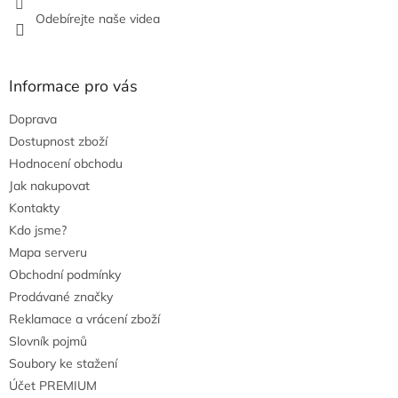
ý
Odebírejte naše videa
p
i
s
u
Informace pro vás
Doprava
Dostupnost zboží
Hodnocení obchodu
Jak nakupovat
Kontakty
Kdo jsme?
Mapa serveru
Obchodní podmínky
Prodávané značky
Reklamace a vrácení zboží
Slovník pojmů
Soubory ke stažení
Účet PREMIUM