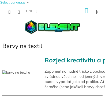
Select Language
▼
Přejít
NÁKU
na
CZK
obsah
KOŠÍK
Barvy na textil
Rozjeď kreativitu a 
Zapomeň na nudné tričko z obchodu
zvládnou všechno – od jemných vzo
budou vypadat jako od profíka. Ať 
černého (nebo jakékoli barvy chceš