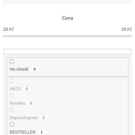
e
n
Cena
í
p
28
Kč
29
Kč
r
o
d
u
k
t
Na skladě
9
ů
AKCE
0
Novinka
0
Doporučujeme
0
BESTSELLER
1