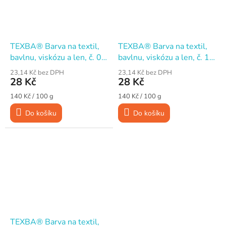
TEXBA® Barva na textil,
TEXBA® Barva na textil,
bavlnu, viskózu a len, č. 08
bavlnu, viskózu a len, č. 10
Zelená, 20 g
Hnědá, 20 g
23,14 Kč bez DPH
23,14 Kč bez DPH
28 Kč
28 Kč
Měrná
Měrná
140 Kč / 100 g
140 Kč / 100 g
cena:
cena:
Do košíku
Do košíku
TEXBA® Barva na textil,