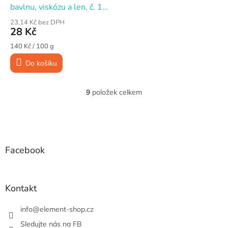
bavlnu, viskózu a len, č. 12
Černá, 20 g
23,14 Kč bez DPH
28 Kč
Měrná
140 Kč / 100 g
cena:
Do košíku
9
položek celkem
O
v
l
Z
á
á
d
p
a
a
Facebook
c
t
í
í
p
r
Kontakt
v
k
info
@
element-shop.cz
y
v
Sledujte nás na FB