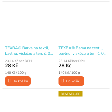
TEXBA® Barva na textil,
TEXBA® Barva na textil,
bavlnu, viskózu a len, č. 05
bavlnu, viskózu a len, č. 07
Světle modrá, 20 g
Námořnická modrá, 20 g
23,14 Kč bez DPH
23,14 Kč bez DPH
28 Kč
28 Kč
Měrná
Měrná
140 Kč / 100 g
140 Kč / 100 g
cena:
cena:
Do košíku
Do košíku
BESTSELLER