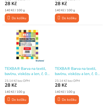
t
28 Kč
28 Kč
ů
Měrná
Měrná
140 Kč / 100 g
140 Kč / 100 g
cena:
cena:
Do košíku
Do košíku
TEXBA® Barva na textil,
TEXBA® Barva na textil,
bavlnu, viskózu a len, č. 03
bavlnu, viskózu a len, č. 04
Červená, 20 g
Fialová, 20 g
23,14 Kč bez DPH
23,14 Kč bez DPH
28 Kč
28 Kč
Měrná
Měrná
140 Kč / 100 g
140 Kč / 100 g
cena:
cena:
Do košíku
Do košíku