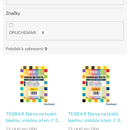
Značky
DRUCHEMA®
9
Položek k zobrazení:
9
V
ý
p
i
s
p
r
o
d
TEXBA® Barva na textil,
TEXBA® Barva na textil,
u
bavlnu, viskózu a len, č. 01
bavlnu, viskózu a len, č. 02
k
Žlutá, 20 g
Oranžová, 20 g
23,14 Kč bez DPH
23,14 Kč bez DPH