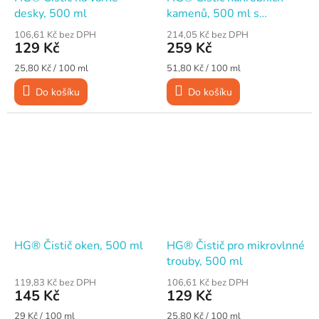
desky, 500 ml
kamenů, 500 ml s
rozprašovačem
106,61 Kč bez DPH
214,05 Kč bez DPH
129 Kč
259 Kč
Měrná
Měrná
25,80 Kč / 100 ml
51,80 Kč / 100 ml
cena:
cena:
Do košíku
Do košíku
HG® Čistič oken, 500 ml
HG® Čistič pro mikrovlnné
trouby, 500 ml
119,83 Kč bez DPH
106,61 Kč bez DPH
145 Kč
129 Kč
Měrná
Měrná
29 Kč / 100 ml
25,80 Kč / 100 ml