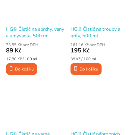
HG® Čistič na sprchy, vany
HG® Čistič na trouby a
a umyvadla, 500 ml
grily, 500 ml
73,55 Kč bez DPH
161,16 Kč bez DPH
89 Kč
195 Kč
Měrná
Měrná
17,80 Kč / 100 ml
39 Kč / 100 ml
cena:
cena:
Do košíku
Do košíku
HG® Čistič na varné
HG® Čistič náhrobních