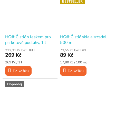
BESTSELLER
HG® Čistič s leskem pro
HG® Čistič skla a zrcadel,
parketové podlahy, 1 l
500 ml
222,31 Kč bez DPH
73,55 Kč bez DPH
269 Kč
89 Kč
Měrná
Měrná
269 Kč / 1 l
17,80 Kč / 100 ml
cena:
cena:
Do košíku
Do košíku
Doprodej