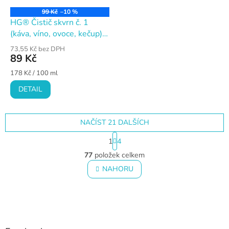
99 Kč
–10 %
HG® Čistič skvrn č. 1
(káva, víno, ovoce, kečup),
50 ml
73,55 Kč bez DPH
89 Kč
Měrná
178 Kč / 100 ml
cena:
DETAIL
NAČÍST 21 DALŠÍCH
S
1
4
t
O
r
77
položek celkem
v
á
l
NAHORU
n
á
k
o
d
v
Z
a
á
c
á
n
í
p
í
p