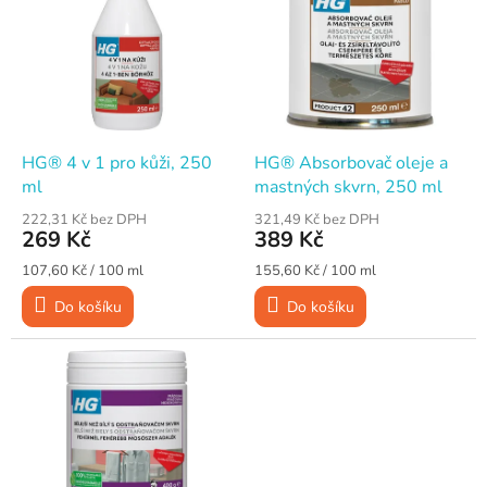
p
p
i
r
s
o
p
d
r
u
o
k
d
t
HG® 4 v 1 pro kůži, 250
HG® Absorbovač oleje a
u
ů
ml
mastných skvrn, 250 ml
k
222,31 Kč bez DPH
321,49 Kč bez DPH
t
269 Kč
389 Kč
ů
Měrná
Měrná
107,60 Kč / 100 ml
155,60 Kč / 100 ml
cena:
cena:
Do košíku
Do košíku