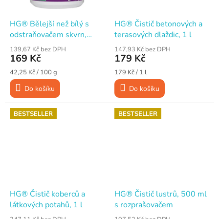
HG® Bělejší než bílý s
HG® Čistič betonových a
odstraňovačem skvrn,
terasových dlaždic, 1 l
speciální prací prostředek,
139,67 Kč bez DPH
147,93 Kč bez DPH
400 g
169 Kč
179 Kč
Měrná
Měrná
42,25 Kč / 100 g
179 Kč / 1 l
cena:
cena:
Do košíku
Do košíku
BESTSELLER
BESTSELLER
HG® Čistič koberců a
HG® Čistič lustrů, 500 ml
látkových potahů, 1 l
s rozprašovačem