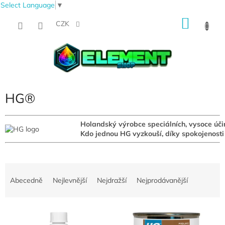
Select Language
▼
Přejít
NÁKU
na
CZK
obsah
KOŠÍK
HG®
Holandský výrobce speciálních, vysoce úči
Kdo jednou HG vyzkouší, díky spokojenosti 
Ř
a
Abecedně
Nejlevnější
Nejdražší
Nejprodávanější
z
e
V
n
ý
í