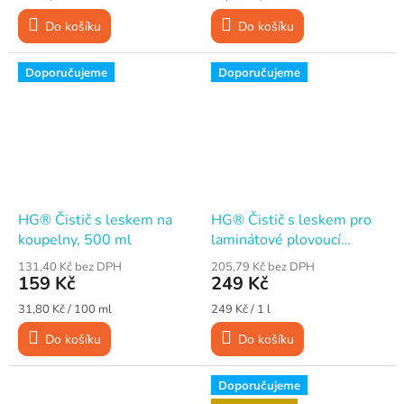
cena:
cena:
Do košíku
Do košíku
Doporučujeme
Doporučujeme
HG® Čistič s leskem na
HG® Čistič s leskem pro
koupelny, 500 ml
laminátové plovoucí
podlahy, 1 l
131,40 Kč bez DPH
205,79 Kč bez DPH
159 Kč
249 Kč
Měrná
Měrná
31,80 Kč / 100 ml
249 Kč / 1 l
cena:
cena:
Do košíku
Do košíku
Doporučujeme