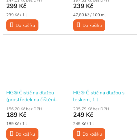
247,11 Kč bez DPH
197,52 Kč bez DPH
299 Kč
239 Kč
Měrná
Měrná
299 Kč / 1 l
47,80 Kč / 100 ml
cena:
cena:
Do košíku
Do košíku
HG® Čistič na dlažbu
HG® Čistič na dlažbu s
(prostředek na čištění
leskem, 1 l
podlah), 1 l
156,20 Kč bez DPH
205,79 Kč bez DPH
189 Kč
249 Kč
Měrná
Měrná
189 Kč / 1 l
249 Kč / 1 l
cena:
cena:
Do košíku
Do košíku