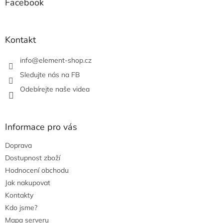
a
Facebook
r
t
v
í
k
y
Kontakt
v
ý
info
@
element-shop.cz
p
i
Sledujte nás na FB
s
Odebírejte naše videa
u
Informace pro vás
Doprava
Dostupnost zboží
Hodnocení obchodu
Jak nakupovat
Kontakty
Kdo jsme?
Mapa serveru