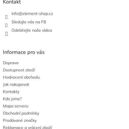
Kontakt
v
k
info
@
element-shop.cz
y
v
Sledujte nás na FB
ý
Odebírejte naše videa
p
i
s
u
Informace pro vás
Doprava
Dostupnost zboží
Hodnocení obchodu
Jak nakupovat
Kontakty
Kdo jsme?
Mapa serveru
Obchodní podmínky
Prodávané značky
Reklamace a vrácení zboží