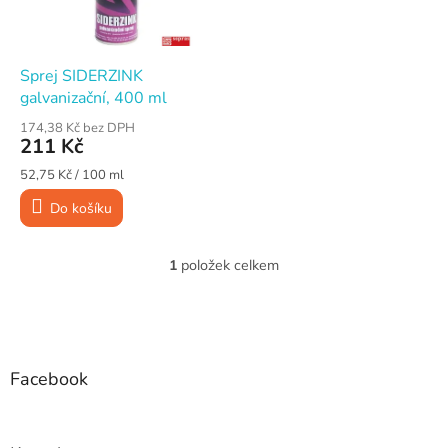
p
d
r
u
o
k
d
t
Sprej SIDERZINK
u
ů
galvanizační, 400 ml
k
174,38 Kč bez DPH
t
211 Kč
ů
Měrná
52,75 Kč / 100 ml
cena:
Do košíku
1
položek celkem
O
v
l
Z
á
á
d
p
a
a
Facebook
c
t
í
í
p
r