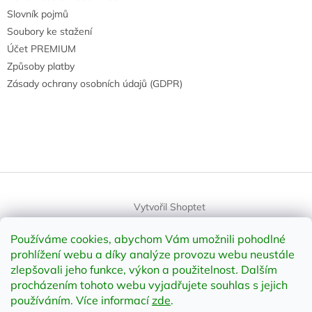
Slovník pojmů
Soubory ke stažení
Účet PREMIUM
Způsoby platby
Zásady ochrany osobních údajů (GDPR)
Vytvořil Shoptet
Používáme cookies, abychom Vám umožnili pohodlné
Copyright 2026
element-shop.cz
. Všechna práva vyhrazena.
prohlížení webu a díky analýze provozu webu neustále
Upravit nastavení cookies
zlepšovali jeho funkce, výkon a použitelnost
.
Dalším
procházením tohoto webu vyjadřujete souhlas s jejich
používáním. Více informací
zde
.