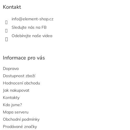
r
Kontakt
v
k
info
@
element-shop.cz
y
v
Sledujte nás na FB
ý
Odebírejte naše videa
p
i
s
u
Informace pro vás
Doprava
Dostupnost zboží
Hodnocení obchodu
Jak nakupovat
Kontakty
Kdo jsme?
Mapa serveru
Obchodní podmínky
Prodávané značky