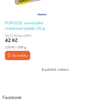
PUROCEL univerzální
roztokové lepidlo 35 g
34,71 Kč bez DPH
42 Kč
Měrná
120 Kč / 100 g
cena:
Do košíku
3
položek celkem
O
v
l
Z
á
á
d
p
a
a
Facebook
c
t
í
í
p