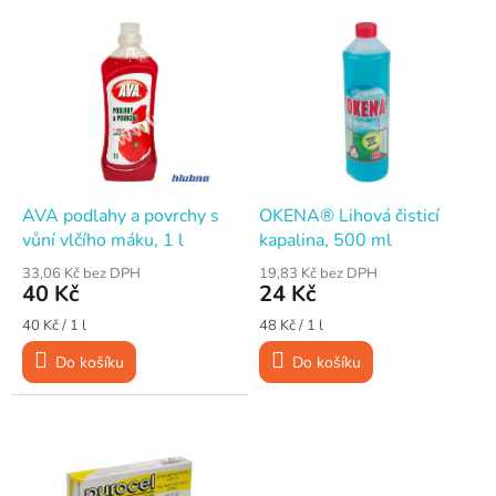
V
n
ý
í
p
p
i
r
s
o
p
d
r
u
o
k
d
t
AVA podlahy a povrchy s
OKENA® Lihová čisticí
u
ů
vůní vlčího máku, 1 l
kapalina, 500 ml
k
33,06 Kč bez DPH
19,83 Kč bez DPH
t
40 Kč
24 Kč
ů
Měrná
Měrná
40 Kč / 1 l
48 Kč / 1 l
cena:
cena:
Do košíku
Do košíku