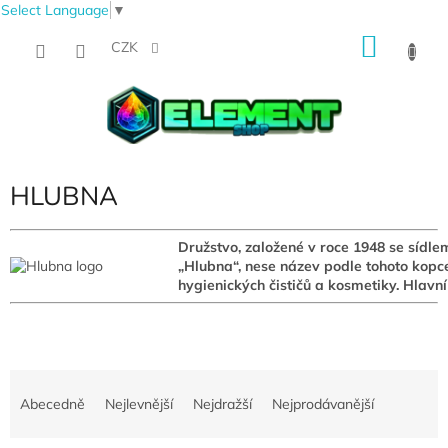
Select Language
▼
Přejít
NÁKU
na
CZK
obsah
KOŠÍK
HLUBNA
Družstvo, založené v roce 1948 se sídle
„Hlubna“, nese název podle tohoto kopc
hygienických čističů a kosmetiky. Hlavní
Ř
a
Abecedně
Nejlevnější
Nejdražší
Nejprodávanější
z
e