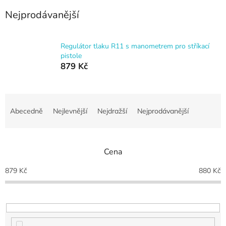
Nejprodávanější
Regulátor tlaku R11 s manometrem pro stříkací
pistole
879 Kč
Ř
a
Abecedně
Nejlevnější
Nejdražší
Nejprodávanější
z
e
n
Cena
í
p
879
Kč
880
Kč
r
o
d
u
k