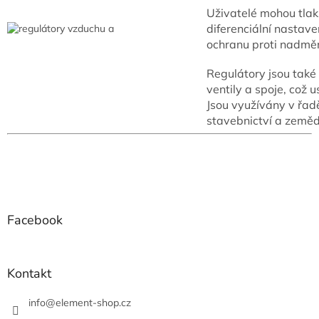
p
Uživatelé mohou tlak
r
diferenciální nastave
v
ochranu proti nadmě
k
y
Regulátory jsou také
v
ý
ventily a spoje, což 
p
Jsou využívány v řad
i
stavebnictví a zeměd
s
u
Z
á
p
a
Facebook
t
í
Kontakt
info
@
element-shop.cz