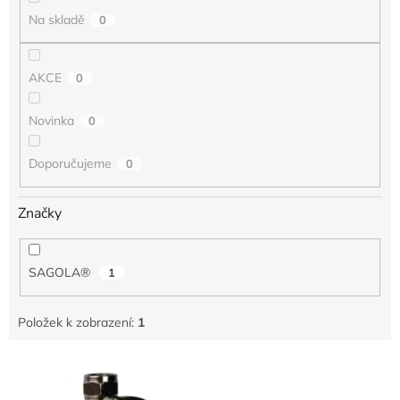
t
Na skladě
0
ů
AKCE
0
Novinka
0
Doporučujeme
0
Značky
SAGOLA®
1
Položek k zobrazení:
1
V
ý