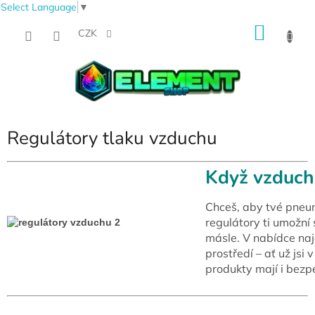
Select Language
▼
Přejít
NÁKU
na
CZK
obsah
KOŠÍK
Regulátory tlaku vzduchu
Když vzduch 
Chceš, aby tvé pneu
regulátory ti umožní 
másle. V nabídce naj
prostředí – ať už jsi 
produkty mají i bezpe