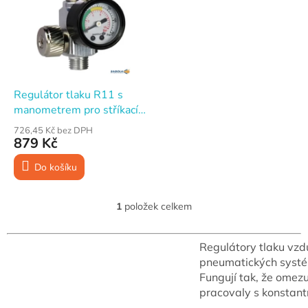
p
i
s
p
r
o
d
Regulátor tlaku R11 s
u
manometrem pro stříkací
k
pistole
726,45 Kč bez DPH
t
879 Kč
ů
Do košíku
1
položek celkem
O
v
l
Regulátory tlaku vzdu
á
pneumatických systéme
d
a
Fungují tak, že omez
c
pracovaly s konstant
í