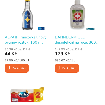
ý
p
i
s
p
r
o
d
ALPA® Francovka lihový
BANNDERM GEL
u
bylinný roztok, 160 ml
desinfekční na ruce, 300
k
ml
36,36 Kč bez DPH
147,93 Kč bez DPH
t
44 Kč
179 Kč
ů
Měrná
Měrná
27,50 Kč / 100 ml
596,67 Kč / 1 l
cena:
cena:
Do košíku
Do košíku