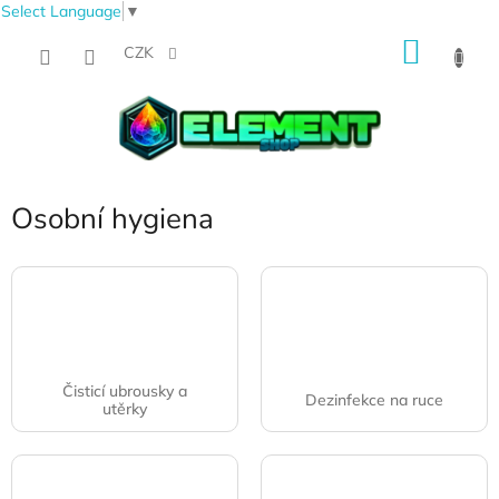
Select Language
▼
Přejít
NÁKU
na
CZK
obsah
KOŠÍK
Osobní hygiena
Čisticí ubrousky a
Dezinfekce na ruce
utěrky