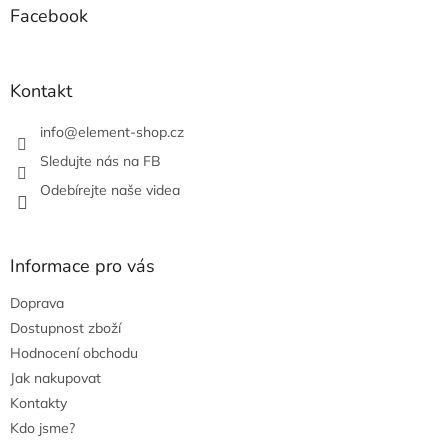
p
a
Facebook
r
t
v
í
k
y
Kontakt
v
ý
info
@
element-shop.cz
p
i
Sledujte nás na FB
s
Odebírejte naše videa
u
Informace pro vás
Doprava
Dostupnost zboží
Hodnocení obchodu
Jak nakupovat
Kontakty
Kdo jsme?