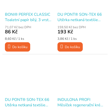
BONI® PERFEX CLASSIC
DU PONT® SON-TEX 66
Toaletní papír bílý, 3 vrstvy
Utěrka netkaná textilie
/ 120 útržků / 12 m, 10
PES/celulóza, 50 útržků 27
71,07 Kč bez DPH
159,50 Kč bez DPH
rolí
x 31 cm / 15,5 m, bílá
86 Kč
193 Kč
Měrná
Měrná
8,60 Kč / 1 ks
3,86 Kč / 1 ks
cena:
cena:
Do košíku
Do košíku
DU PONT® SON-TEX 66
INDULONA PROFI
Utěrka netkaná textilie
Měsíček regenerační krém