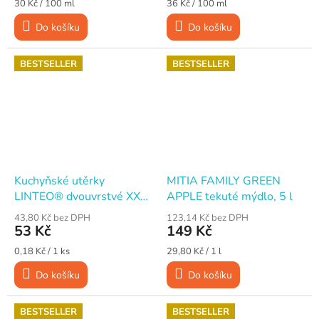
Měrná
Měrná
30 Kč / 100 ml
36 Kč / 100 ml
cena:
cena:
Do košíku
Do košíku
BESTSELLER
BESTSELLER
Kuchyňské utěrky
MITIA FAMILY GREEN
LINTEO® dvouvrstvé XXL,
APPLE tekuté mýdlo, 5 l
100% celulóza, 300
43,80 Kč bez DPH
123,14 Kč bez DPH
útržků / 60 m
53 Kč
149 Kč
Měrná
Měrná
0,18 Kč / 1 ks
29,80 Kč / 1 l
cena:
cena:
Do košíku
Do košíku
BESTSELLER
BESTSELLER