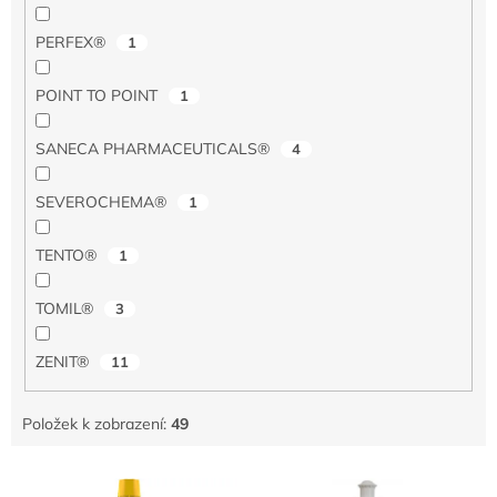
PERFEX®
1
POINT TO POINT
1
SANECA PHARMACEUTICALS®
4
SEVEROCHEMA®
1
TENTO®
1
TOMIL®
3
ZENIT®
11
Položek k zobrazení:
49
V