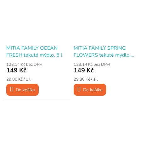
MITIA FAMILY OCEAN
MITIA FAMILY SPRING
FRESH tekuté mýdlo, 5 l
FLOWERS tekuté mýdlo,
5 l
123,14 Kč bez DPH
123,14 Kč bez DPH
149 Kč
149 Kč
Měrná
Měrná
29,80 Kč / 1 l
29,80 Kč / 1 l
cena:
cena:
Do košíku
Do košíku