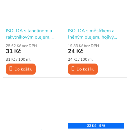
ISOLDA s lanolinem a
ISOLDA s měsíčkem a
rakytníkovým olejem,
lněným olejem, hojivý
ochranný krém na ruce,
krém na ruce, 100 ml
25,62 Kč bez DPH
19,83 Kč bez DPH
100 ml
31 Kč
24 Kč
Měrná
Měrná
31 Kč / 100 ml
24 Kč / 100 ml
cena:
cena:
Do košíku
Do košíku
22 Kč
–9 %