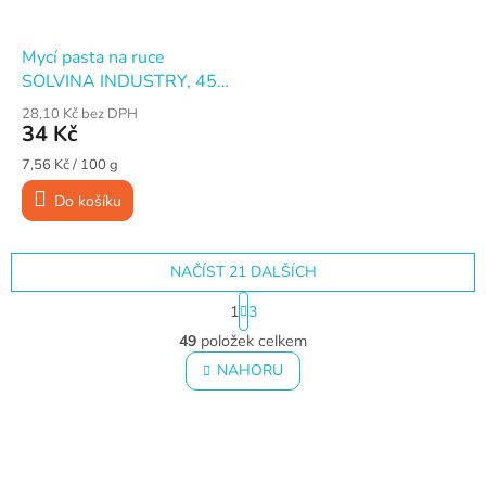
Mycí pasta na ruce
SOLVINA INDUSTRY, 450
g
28,10 Kč bez DPH
34 Kč
Měrná
7,56 Kč / 100 g
cena:
Do košíku
NAČÍST 21 DALŠÍCH
S
1
3
t
O
r
49
položek celkem
v
á
l
NAHORU
n
á
k
o
d
v
Z
a
á
c
á
n
í
p
í