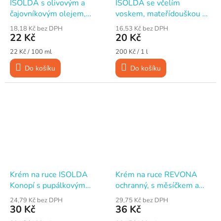
ISOLDA s olivovým a
ISOLDA se včelím
čajovníkovým olejem,
voskem, mateřídouškou a
regenerační krém na ruce,
UV filtrem, hydratační
18,18 Kč bez DPH
16,53 Kč bez DPH
100 ml
krém na ruce, 100 ml
22 Kč
20 Kč
Měrná
Měrná
22 Kč / 100 ml
200 Kč / 1 l
cena:
cena:
Do košíku
Do košíku
Krém na ruce ISOLDA
Krém na ruce REVONA
Konopí s pupálkovým
ochranný, s měsíčkem a
olejem, regenerační, 100
kontryhelem, 100 ml
24,79 Kč bez DPH
29,75 Kč bez DPH
ml
30 Kč
36 Kč