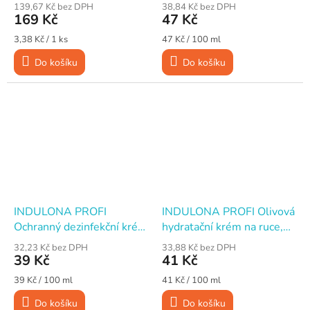
PES/celulóza, 50 útržků 27
na ruce, 100 ml
139,67 Kč bez DPH
38,84 Kč bez DPH
x 31 cm / 15,5 m,
169 Kč
47 Kč
tyrkysová
Měrná
Měrná
3,38 Kč / 1 ks
47 Kč / 100 ml
cena:
cena:
Do košíku
Do košíku
INDULONA PROFI
INDULONA PROFI Olivová
Ochranný dezinfekční krém
hydratační krém na ruce,
na ruce, 100 ml
100 ml
32,23 Kč bez DPH
33,88 Kč bez DPH
39 Kč
41 Kč
Měrná
Měrná
39 Kč / 100 ml
41 Kč / 100 ml
cena:
cena:
Do košíku
Do košíku