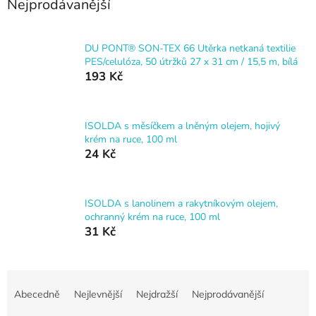
Nejprodávanější
DU PONT® SON-TEX 66 Utěrka netkaná textilie
PES/celulóza, 50 útržků 27 x 31 cm / 15,5 m, bílá
193 Kč
ISOLDA s měsíčkem a lněným olejem, hojivý
krém na ruce, 100 ml
24 Kč
ISOLDA s lanolinem a rakytníkovým olejem,
ochranný krém na ruce, 100 ml
31 Kč
Ř
a
Abecedně
Nejlevnější
Nejdražší
Nejprodávanější
z