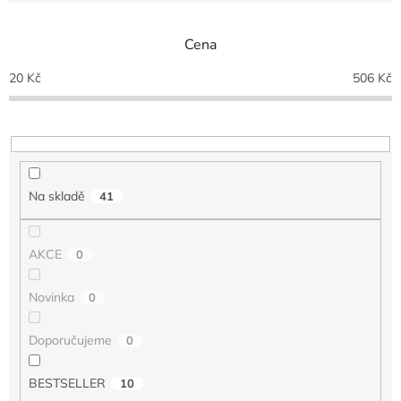
e
n
Cena
í
p
20
Kč
506
Kč
r
o
d
u
k
t
Na skladě
41
ů
AKCE
0
Novinka
0
Doporučujeme
0
BESTSELLER
10