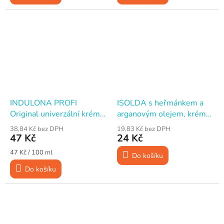
INDULONA PROFI
ISOLDA s heřmánkem a
Original univerzální krém
arganovým olejem, krém
na ruce, 100 ml
na ruce, 100 ml
38,84 Kč bez DPH
19,83 Kč bez DPH
47 Kč
24 Kč
Měrná
47 Kč / 100 ml
Do košíku
cena:
Do košíku