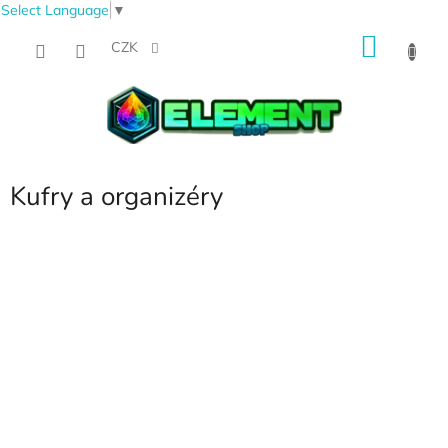
Select Language
▼
Přejít
NÁKU
na
CZK
obsah
KOŠÍK
Kufry a organizéry