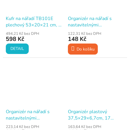
Kufr na nářadí TB101E
Organizér na nářadí s
plechový 53×20×21 cm, 5
nastavitelnými
dílný
přihrádkami, plast,
494,21 Kč bez DPH
122,31 Kč bez DPH
390x290x65mm,
598 Kč
148 Kč
KISTENBERG NOR 16
DETAIL
Do košíku
Organizér na nářadí s
Organizér plastový
nastavitelnými
37,5×29×6,7cm, 17
přihrádkami, plast,
oddílů
223,14 Kč bez DPH
163,64 Kč bez DPH