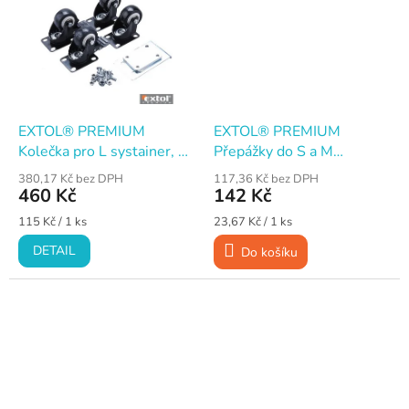
EXTOL® PREMIUM
EXTOL® PREMIUM
Kolečka pro L systainer, 4
Přepážky do S a M
ks
systaineru, sada 6 ks
380,17 Kč bez DPH
117,36 Kč bez DPH
460 Kč
142 Kč
Měrná
Měrná
115 Kč / 1 ks
23,67 Kč / 1 ks
cena:
cena:
DETAIL
Do košíku