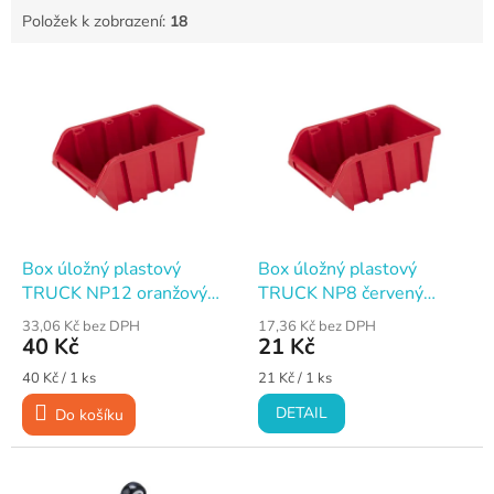
Položek k zobrazení:
18
V
ý
p
i
s
p
r
o
d
Box úložný plastový
Box úložný plastový
u
TRUCK NP12 oranžový
TRUCK NP8 červený
k
290×200×150 mm
195×120×90 mm
33,06 Kč bez DPH
17,36 Kč bez DPH
t
40 Kč
21 Kč
ů
Měrná
Měrná
40 Kč / 1 ks
21 Kč / 1 ks
cena:
cena:
DETAIL
Do košíku