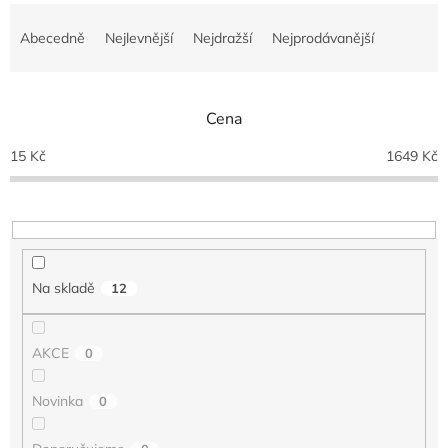
Ř
a
Abecedně
Nejlevnější
Nejdražší
Nejprodávanější
z
e
n
Cena
í
p
15
Kč
1649
Kč
r
o
d
u
k
t
Na skladě
12
ů
AKCE
0
Novinka
0