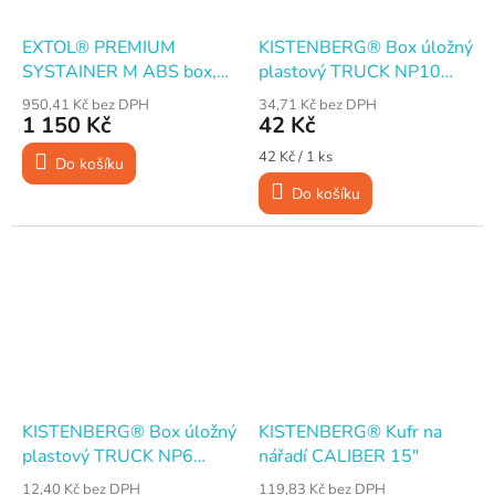
EXTOL® PREMIUM
KISTENBERG® Box úložný
SYSTAINER M ABS box,
plastový TRUCK NP10
443 x 310 x 151 mm
230×160×120 mm
950,41 Kč bez DPH
34,71 Kč bez DPH
červený
1 150 Kč
42 Kč
Měrná
42 Kč / 1 ks
Do košíku
cena:
Do košíku
KISTENBERG® Box úložný
KISTENBERG® Kufr na
plastový TRUCK NP6
nářadí CALIBER 15"
155×100×70 mm červený
12,40 Kč bez DPH
119,83 Kč bez DPH