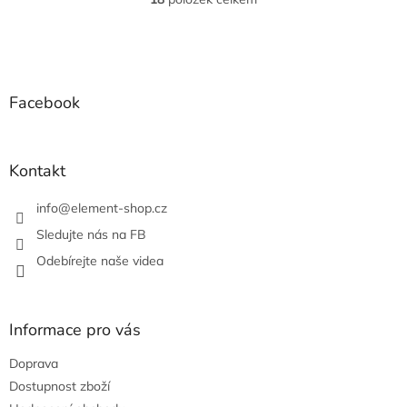
O
v
l
Z
á
á
d
p
a
a
Facebook
c
t
í
í
p
r
Kontakt
v
k
info
@
element-shop.cz
y
v
Sledujte nás na FB
ý
Odebírejte naše videa
p
i
s
u
Informace pro vás
Doprava
Dostupnost zboží