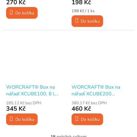
490x390x65mm,
270 Kč
198 Kč
KISTENBERG NOR 20
Měrná
198 Kč / 1 ks
Do košíku
cena:
Do košíku
WORCRAFT® Box na
WORCRAFT® Box na
nářadí XCUBE100, 8 l,
nářadí XCUBE200
44,5×32×17 cm, max. 15
platforma na kolečkách
285,12 Kč bez DPH
380,17 Kč bez DPH
kg
46,7×35,5×4 cm
345 Kč
460 Kč
Do košíku
Do košíku
18
položek celkem