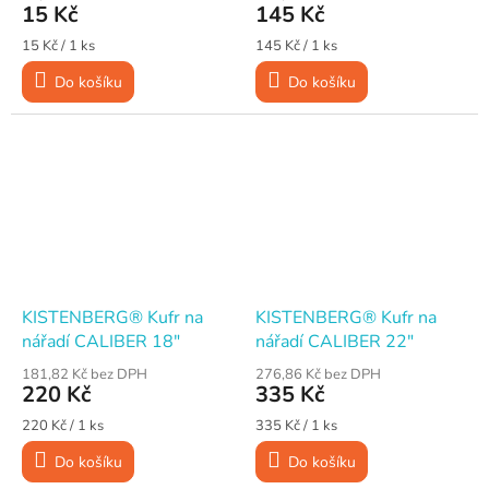
15 Kč
145 Kč
Měrná
Měrná
15 Kč / 1 ks
145 Kč / 1 ks
cena:
cena:
Do košíku
Do košíku
KISTENBERG® Kufr na
KISTENBERG® Kufr na
nářadí CALIBER 18"
nářadí CALIBER 22"
181,82 Kč bez DPH
276,86 Kč bez DPH
220 Kč
335 Kč
Měrná
Měrná
220 Kč / 1 ks
335 Kč / 1 ks
cena:
cena:
Do košíku
Do košíku