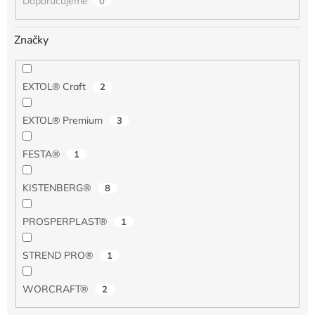
Doporučujeme
0
Značky
EXTOL® Craft
2
EXTOL® Premium
3
FESTA®
1
KISTENBERG®
8
PROSPERPLAST®
1
STREND PRO®
1
WORCRAFT®
2