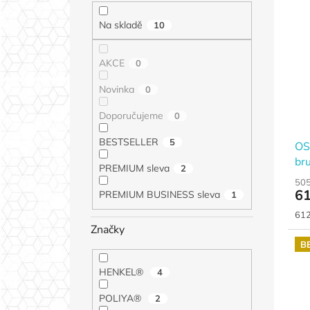
Na skladě
10
AKCE
0
Novinka
0
Doporučujeme
0
BESTSELLER
5
OS
bru
PREMIUM sleva
2
505
61
PREMIUM BUSINESS sleva
1
Měr
612
cen
Značky
B
HENKEL®
4
POLIYA®
2