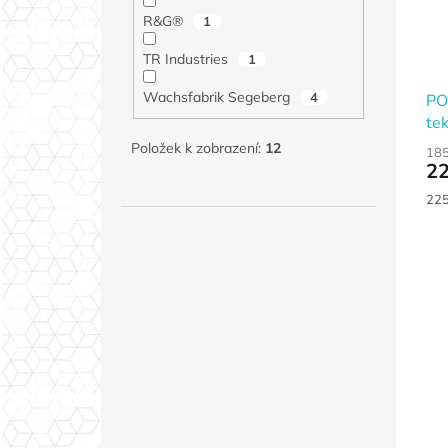
R&G®
1
TR Industries
1
Wachsfabrik Segeberg
4
PO
tek
Položek k zobrazení:
12
185
22
Měr
225 
cen