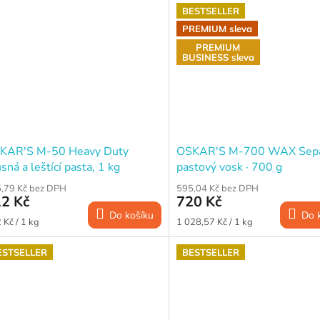
BESTSELLER
PREMIUM sleva
PREMIUM
BUSINESS sleva
KAR'S M-50 Heavy Duty
OSKAR'S M-700 WAX Sepa
sná a leštící pasta, 1 kg
pastový vosk · 700 g
,79 Kč bez DPH
595,04 Kč bez DPH
2 Kč
720 Kč
Do košíku
Do 
ná
Měrná
 Kč / 1 kg
1 028,57 Kč / 1 kg
a:
cena:
ESTSELLER
BESTSELLER