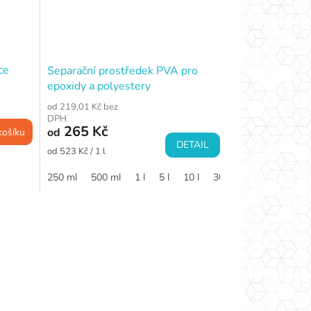
ce
Separační prostředek PVA pro
epoxidy a polyestery
od 219,01 Kč bez
DPH
265 Kč
od
košíku
DETAIL
Měrná
od 523 Kč / 1 l
cena:
250 ml
500 ml
1 l
5 l
10 l
30 l