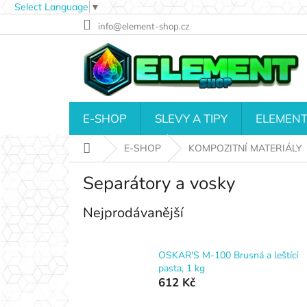
Select Language
▼
Přejít
info@element-shop.cz
na
obsah
E-SHOP
SLEVY A TIPY
ELEMENT
Domů
E-SHOP
KOMPOZITNÍ MATERIÁLY
Separátory a vosky
Nejprodávanější
OSKAR'S M-100 Brusná a leštící
pasta, 1 kg
612 Kč