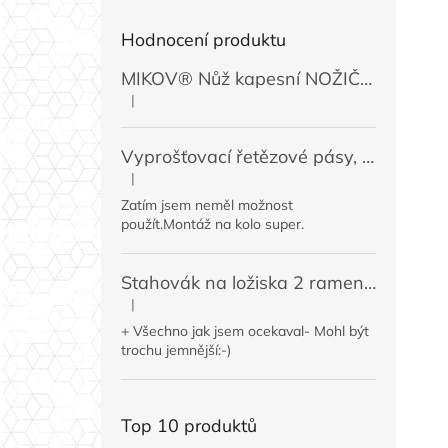
Hodnocení produktu
MIKOV® Nůž kapesní NOŽIČKA 131-NZn-1 zavírací, 74 mm
|
Hodnocení produktu je 5 z 5 hvězdiček.
Vyprošťovací řetězové pásy, 2 ks
|
Hodnocení produktu je 5 z 5 hvězdiček.
Zatím jsem neměl možnost
použít.Montáž na kolo super.
Stahovák na ložiska 2 ramenný MINI 50 / 60 mm
|
Hodnocení produktu je 4 z 5 hvězdiček.
+ Všechno jak jsem ocekaval- Mohl být
trochu jemnější:-)
Top 10 produktů