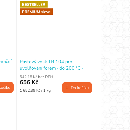
BESTSELLER
PREMIUM sleva
rační
Pastový vosk TR 104 pro
uvolňování forem · do 200 °C ·
397 g
542,15 Kč bez DPH
656 Kč
košíku
Do košíku
Měrná
1 652,39 Kč / 1 kg
cena: