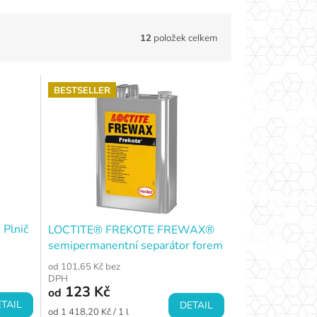
12
položek celkem
BESTSELLER
Plnič
LOCTITE® FREKOTE FREWAX®
semipermanentní separátor forem
od 101,65 Kč bez
DPH
123 Kč
od
TAIL
DETAIL
Měrná
od 1 418,20 Kč / 1 l