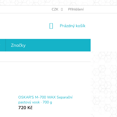
JAK NAKUPOVAT
KONTAKTY
CZK
Přihlášení
KDO JSME?
MAPA 
NÁKUPNÍ
Prázdný košík
KOŠÍK
y
Značky
OSKAR'S M-700 WAX Separační
pastový vosk · 700 g
720 Kč