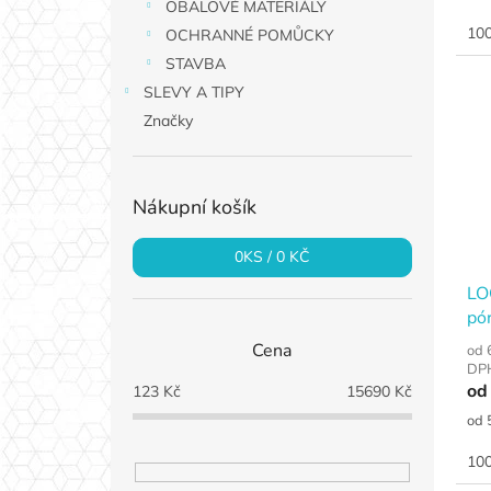
OBALOVÉ MATERIÁLY
cen
100
OCHRANNÉ POMŮCKY
STAVBA
SLEVY A TIPY
Značky
Nákupní košík
0
KS /
0 KČ
LO
pó
Cena
od 
DP
od
123
Kč
15690
Kč
Měr
od 
cen
100