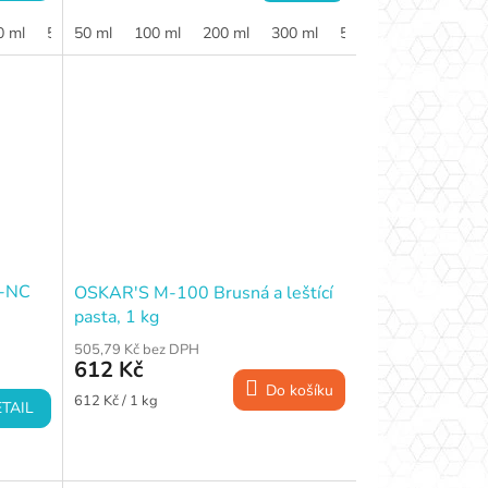
cena:
0 ml
500 ml
50 ml
1 l
100 ml
200 ml
300 ml
500 ml
1 l
2 l
-NC
OSKAR'S M-100 Brusná a leštící
pasta, 1 kg
505,79 Kč bez DPH
612 Kč
Do košíku
Měrná
612 Kč / 1 kg
TAIL
cena: