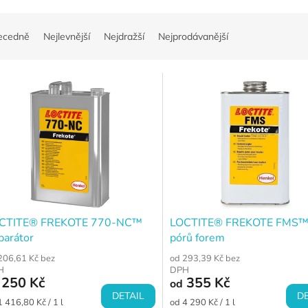
ecedně
Nejlevnější
Nejdražší
Nejprodávanější
CTITE® FREKOTE 770-NC™
LOCTITE® FREKOTE FMS™ 
parátor
pórů forem
206,61 Kč bez
od 293,39 Kč bez
H
DPH
250 Kč
355 Kč
od
DETAIL
DE
ná
Měrná
1 416,80 Kč / 1 l
od 4 290 Kč / 1 l