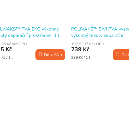
LIVAKS™ PVA EKO výkonný
POLIVAKS™ SIVI PVA vyso
utý separační prostředek, 1 l
výkonný tekutý separační
prostředek · 1 l
,95 Kč bez DPH
197,52 Kč bez DPH
5 Kč
239 Kč
Do košíku
Do 
ná
Měrná
Kč / 1 l
239 Kč / 1 l
a:
cena:
O
v
l
á
d
a
c
í