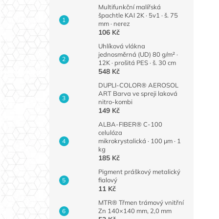
Multifunkční malířská
špachtle KAI 2K · 5v1 · š. 75
mm · nerez
106 Kč
Uhlíková vlákna
jednosměrná (UD) 80 g/m² ·
12K · prošitá PES · š. 30 cm
548 Kč
DUPLI-COLOR® AEROSOL
ART Barva ve spreji laková
nitro-kombi
149 Kč
ALBA-FIBER® C-100
celulóza
mikrokrystalická · 100 µm · 1
kg
185 Kč
Pigment práškový metalický
fialový
11 Kč
MTR® Třmen trámový vnitřní
Zn 140×140 mm, 2,0 mm