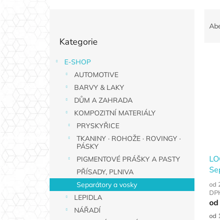
P
Ř
o
a
Ab
Přeskočit
s
z
Kategorie
kategorie
t
e
r
n
E-SHOP
V
a
í
AUTOMOTIVE
ý
n
p
p
n
BARVY & LAKY
r
i
í
o
DŮM A ZAHRADA
s
p
d
KOMPOZITNÍ MATERIÁLY
p
a
u
PRYSKYŘICE
r
n
k
TKANINY · ROHOŽE · ROVINGY ·
o
e
t
PÁSKY
d
l
ů
LO
PIGMENTOVÉ PRÁŠKY A PASTY
u
Se
PŘÍSADY, PLNIVA
k
t
od 
Separátory a vosky
DP
ů
LEPIDLA
od
NÁŘADÍ
Měr
od 