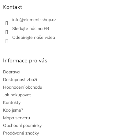
r
Kontakt
v
k
info
@
element-shop.cz
y
v
Sledujte nás na FB
ý
Odebírejte naše videa
p
i
s
u
Informace pro vás
Doprava
Dostupnost zboží
Hodnocení obchodu
Jak nakupovat
Kontakty
Kdo jsme?
Mapa serveru
Obchodní podmínky
Prodávané značky