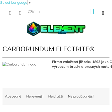
Select Language
▼
Přejít
NÁKU
na
CZK
obsah
KOŠÍK
CARBORUNDUM ELECTRITE®
Firma založená již roku 1893 ja
výrobcem brusiv a brusných materi
Ř
a
Abecedně
Nejlevnější
Nejdražší
Nejprodávanější
z
e
V