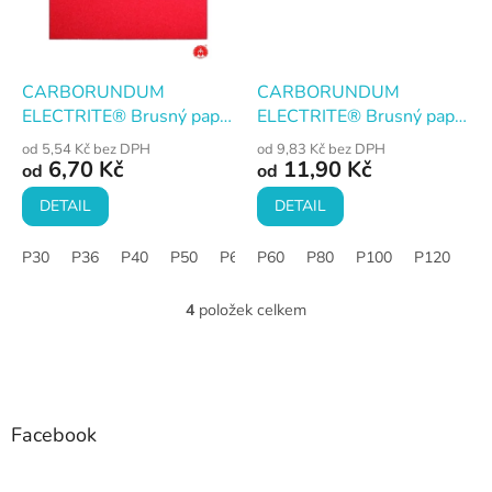
CARBORUNDUM
CARBORUNDUM
ELECTRITE® Brusný papír
ELECTRITE® Brusný papír
175 KORUND, suché
223 SiC, suché i mokré
od 5,54 Kč bez DPH
od 9,83 Kč bez DPH
broušení, arch 23×28 cm
broušení, arch 23×28 cm
6,70 Kč
11,90 Kč
od
od
DETAIL
DETAIL
P30
P36
P40
P50
P60
P60
P80
P80
P100
P100
P120
P120
P150
P1
4
položek celkem
O
v
l
Z
á
á
d
p
a
a
Facebook
c
t
í
í
p