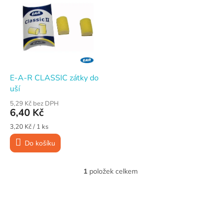
ý
í
p
p
i
r
s
o
p
d
r
u
o
k
d
t
E-A-R CLASSIC zátky do
u
ů
uší
k
5,29 Kč bez DPH
t
6,40 Kč
ů
Měrná
3,20 Kč / 1 ks
cena:
Do košíku
1
položek celkem
O
v
l
Z
á
á
d
p