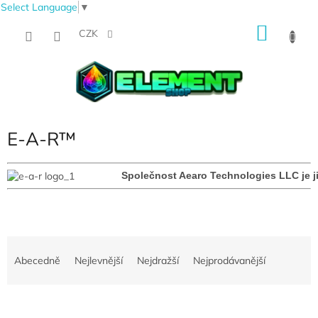
Select Language
▼
Přejít
NÁKU
na
CZK
obsah
KOŠÍK
E-A-R™
Společnost Aearo Technologies LLC je ji
Ř
a
Abecedně
Nejlevnější
Nejdražší
Nejprodávanější
z
e
V
n