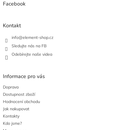
a
a
Facebook
c
t
í
í
p
r
Kontakt
v
k
info
@
element-shop.cz
y
v
Sledujte nás na FB
ý
Odebírejte naše videa
p
i
s
u
Informace pro vás
Doprava
Dostupnost zboží
Hodnocení obchodu
Jak nakupovat
Kontakty
Kdo jsme?