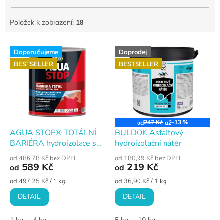
Položek k zobrazení:
18
V
Doporučujeme
Doprodej
ý
BESTSELLER
BESTSELLER
p
i
s
p
r
o
247 Kč
–13 %
od
až
d
AGUA STOP® TOTÁLNÍ
BULDOK Asfaltový
u
BARIÉRA hydroizolace s
hydroizolační nátěr
k
vysokou účinností · šedá
od 486,78 Kč bez DPH
od 180,99 Kč bez DPH
t
589 Kč
219 Kč
od
od
ů
Měrná
Měrná
od 497,25 Kč / 1 kg
od 36,90 Kč / 1 kg
cena:
cena:
DETAIL
DETAIL
1 kg
4 kg
5 kg
10 kg