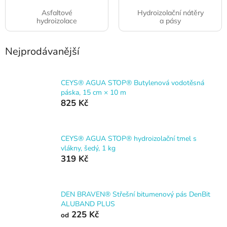
Asfaltové
Hydroizolační nátěry
hydroizolace
a pásy
Nejprodávanější
CEYS® AGUA STOP® Butylenová vodotěsná
páska, 15 cm × 10 m
825 Kč
CEYS® AGUA STOP® hydroizolační tmel s
vlákny, šedý, 1 kg
319 Kč
DEN BRAVEN® Střešní bitumenový pás DenBit
ALUBAND PLUS
225 Kč
od