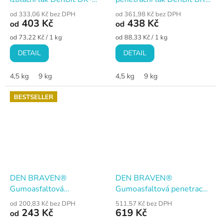
ATN
ALP
od 333,06 Kč bez DPH
od 361,98 Kč bez DPH
403 Kč
438 Kč
od
od
Měrná
Měrná
od 73,22 Kč / 1 kg
od 88,33 Kč / 1 kg
cena:
cena:
DETAIL
DETAIL
4,5 kg
9 kg
4,5 kg
9 kg
BESTSELLER
DEN BRAVEN®
DEN BRAVEN®
Gumoasfaltová
Gumoasfaltová penetrace
hydroizolace DenBit
DenBit DISPER AS
od 200,83 Kč bez DPH
511,57 Kč bez DPH
DISPER DN
243 Kč
619 Kč
od