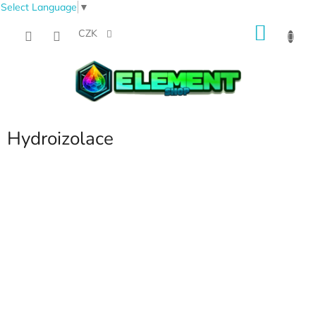
Select Language
▼
Přejít
NÁKU
na
CZK
obsah
KOŠÍK
Hydroizolace