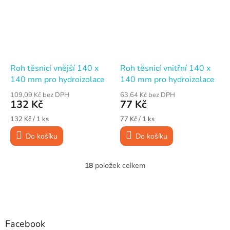
Roh těsnicí vnější 140 x
Roh těsnicí vnitřní 140 x
140 mm pro hydroizolace
140 mm pro hydroizolace
109,09 Kč bez DPH
63,64 Kč bez DPH
132 Kč
77 Kč
Měrná
Měrná
132 Kč / 1 ks
77 Kč / 1 ks
cena:
cena:
Do košíku
Do košíku
18
položek celkem
O
v
l
Z
á
á
d
p
a
a
Facebook
c