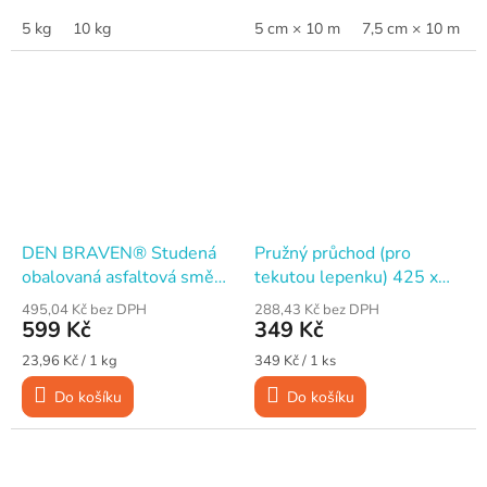
5 kg
10 kg
5 cm × 10 m
7,5 cm × 10 m
DEN BRAVEN® Studená
Pružný průchod (pro
obalovaná asfaltová směs
tekutou lepenku) 425 x
DenBit RB, 25 kg
425 mm
495,04 Kč bez DPH
288,43 Kč bez DPH
599 Kč
349 Kč
Měrná
Měrná
23,96 Kč / 1 kg
349 Kč / 1 ks
cena:
cena:
Do košíku
Do košíku