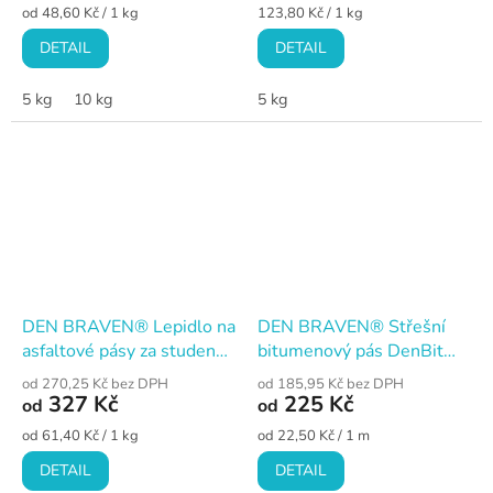
Měrná
Měrná
od 48,60 Kč / 1 kg
123,80 Kč / 1 kg
cena:
cena:
DETAIL
DETAIL
5 kg
10 kg
5 kg
DEN BRAVEN® Lepidlo na
DEN BRAVEN® Střešní
asfaltové pásy za studena
bitumenový pás DenBit
DenBit BOND
ALUBAND PLUS
od 270,25 Kč bez DPH
od 185,95 Kč bez DPH
327 Kč
225 Kč
od
od
Měrná
Měrná
od 61,40 Kč / 1 kg
od 22,50 Kč / 1 m
cena:
cena:
DETAIL
DETAIL