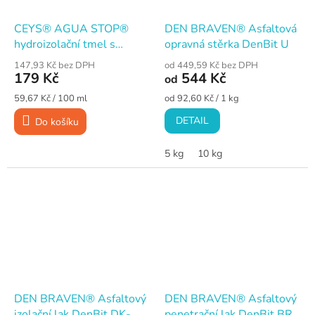
CEYS® AGUA STOP®
DEN BRAVEN® Asfaltová
hydroizolační tmel s
opravná stěrka DenBit U
vlákny, šedý, 300 ml
147,93 Kč bez DPH
od 449,59 Kč bez DPH
179 Kč
544 Kč
od
Měrná
Měrná
59,67 Kč / 100 ml
od 92,60 Kč / 1 kg
cena:
cena:
DETAIL
Do košíku
5 kg
10 kg
DEN BRAVEN® Asfaltový
DEN BRAVEN® Asfaltový
izolační lak DenBit DK-
penetrační lak DenBit BR-