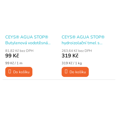
CEYS® AGUA STOP®
CEYS® AGUA STOP®
Butylenová vodotěsná
hydroizolační tmel s
páska, 15 mm x 1 m
vlákny, šedý, 1 kg
81,82 Kč bez DPH
263,64 Kč bez DPH
99 Kč
319 Kč
Měrná
Měrná
99 Kč / 1 m
319 Kč / 1 kg
cena:
cena:
Do košíku
Do košíku