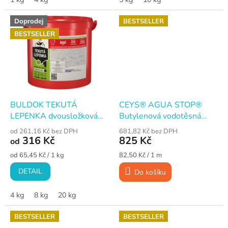
Doprodej
BESTSELLER
BESTSELLER
BULDOK TEKUTÁ
CEYS® AGUA STOP®
LEPENKA dvousložková
Butylenová vodotěsná
hydroizolace
páska, 15 cm × 10 m
od 261,16 Kč bez DPH
681,82 Kč bez DPH
316 Kč
825 Kč
od
Měrná
Měrná
od 65,45 Kč / 1 kg
82,50 Kč / 1 m
cena:
cena:
DETAIL
Do košíku
4 kg
8 kg
20 kg
BESTSELLER
BESTSELLER