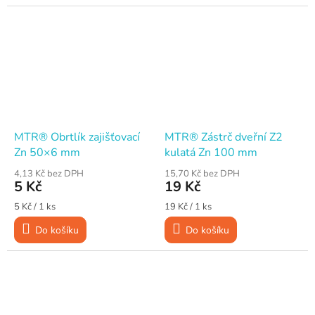
MTR® Obrtlík zajišťovací
MTR® Zástrč dveřní Z2
Zn 50×6 mm
kulatá Zn 100 mm
4,13 Kč bez DPH
15,70 Kč bez DPH
5 Kč
19 Kč
Měrná
Měrná
5 Kč / 1 ks
19 Kč / 1 ks
cena:
cena:
Do košíku
Do košíku