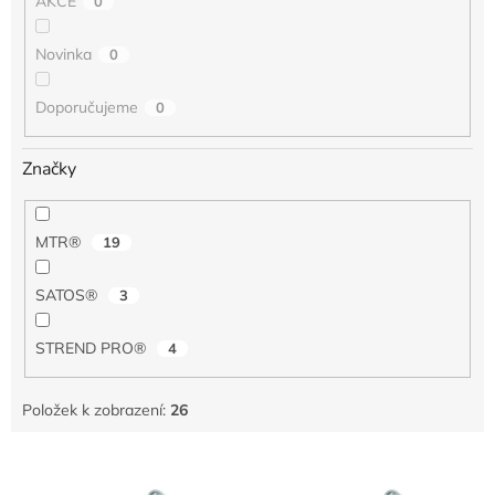
AKCE
0
Novinka
0
Doporučujeme
0
Značky
MTR®
19
SATOS®
3
STREND PRO®
4
Položek k zobrazení:
26
V
ý