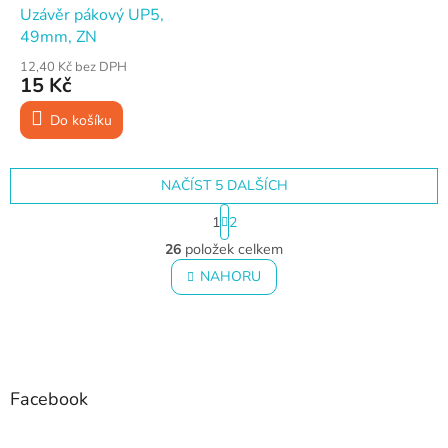
Uzávěr pákový UP5,
49mm, ZN
12,40 Kč bez DPH
15 Kč
Do košíku
NAČÍST 5 DALŠÍCH
S
1
2
t
O
r
26
položek celkem
v
á
l
NAHORU
n
á
k
o
d
v
Z
a
á
c
á
n
í
p
í
p
a
Facebook
r
t
v
í