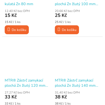
kulatá Zn 80 mm
plochá Zn žlutý 100 mm
M3
12,40 Kč bez DPH
20,66 Kč bez DPH
15 Kč
25 Kč
Měrná
Měrná
15 Kč / 1 ks
25 Kč / 1 ks
cena:
cena:
Do košíku
Do košíku
MTR® Zástrč zamykací
MTR® Zástrč zamykací
plochá Zn žlutý 120 mm
plochá Zn žlutý 140 mm
M3
M3
27,27 Kč bez DPH
31,40 Kč bez DPH
33 Kč
38 Kč
Měrná
Měrná
33 Kč / 1 ks
38 Kč / 1 ks