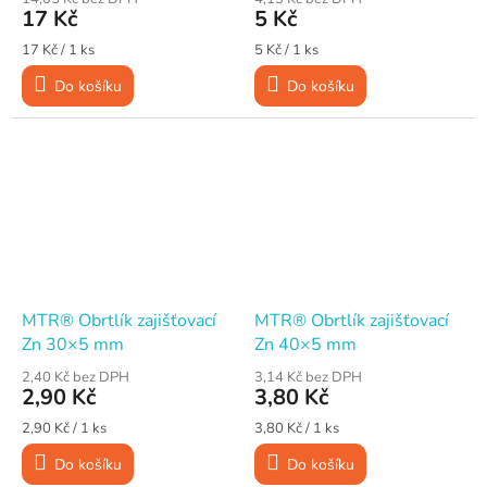
17 Kč
5 Kč
Měrná
Měrná
17 Kč / 1 ks
5 Kč / 1 ks
cena:
cena:
Do košíku
Do košíku
MTR® Obrtlík zajišťovací
MTR® Obrtlík zajišťovací
Zn 30×5 mm
Zn 40×5 mm
2,40 Kč bez DPH
3,14 Kč bez DPH
2,90 Kč
3,80 Kč
Měrná
Měrná
2,90 Kč / 1 ks
3,80 Kč / 1 ks
cena:
cena:
Do košíku
Do košíku