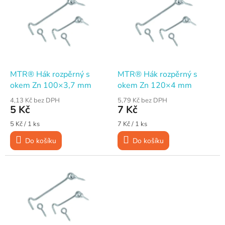
p
i
s
p
r
o
d
MTR® Hák rozpěrný s
MTR® Hák rozpěrný s
u
okem Zn 100×3,7 mm
okem Zn 120×4 mm
k
4,13 Kč bez DPH
5,79 Kč bez DPH
t
5 Kč
7 Kč
ů
Měrná
Měrná
5 Kč / 1 ks
7 Kč / 1 ks
cena:
cena:
Do košíku
Do košíku