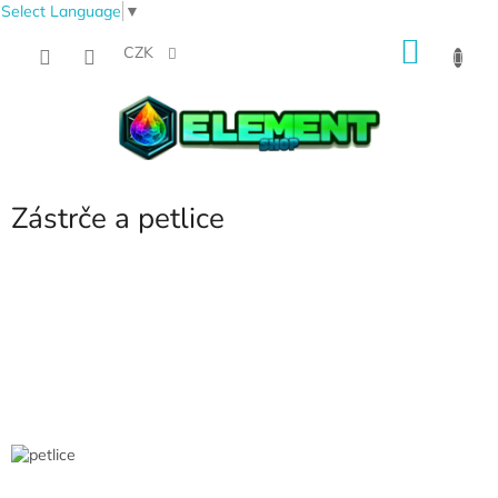
Select Language
▼
Přejít
NÁKU
na
CZK
obsah
KOŠÍK
Zástrče a petlice