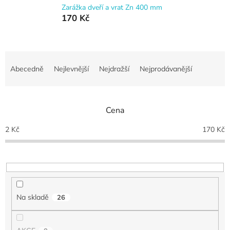
Zarážka dveří a vrat Zn 400 mm
170 Kč
Ř
a
Abecedně
Nejlevnější
Nejdražší
Nejprodávanější
z
e
n
Cena
í
p
2
Kč
170
Kč
r
o
d
u
k
t
Na skladě
26
ů