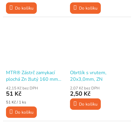
cena:
cena:
Do košíku
Do košíku
MTR® Zástrč zamykací
Obrtlík s vrutem,
plochá Zn žlutý 160 mm
20x3,0mm, ZN
M3
42,15 Kč bez DPH
2,07 Kč bez DPH
51 Kč
2,50 Kč
Měrná
51 Kč / 1 ks
Do košíku
cena:
Do košíku