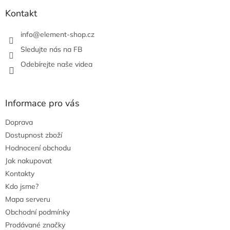
k
y
Kontakt
v
ý
info
@
element-shop.cz
p
i
Sledujte nás na FB
s
Odebírejte naše videa
u
Informace pro vás
Doprava
Dostupnost zboží
Hodnocení obchodu
Jak nakupovat
Kontakty
Kdo jsme?
Mapa serveru
Obchodní podmínky
Prodávané značky