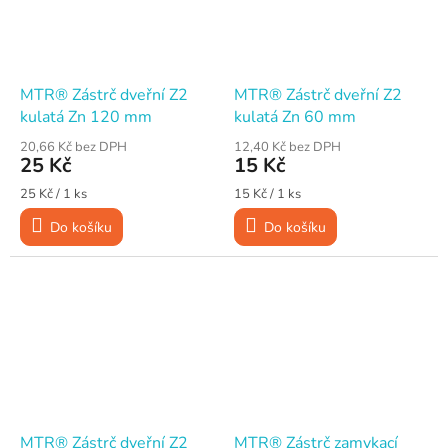
MTR® Zástrč dveřní Z2
MTR® Zástrč dveřní Z2
kulatá Zn 120 mm
kulatá Zn 60 mm
20,66 Kč bez DPH
12,40 Kč bez DPH
25 Kč
15 Kč
Měrná
Měrná
25 Kč / 1 ks
15 Kč / 1 ks
cena:
cena:
Do košíku
Do košíku
MTR® Zástrč dveřní Z2
MTR® Zástrč zamykací