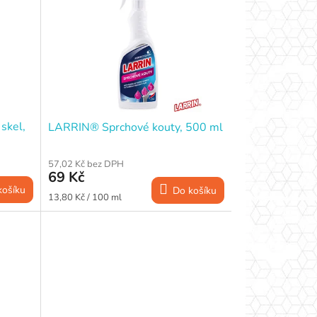
skel,
LARRIN® Sprchové kouty, 500 ml
57,02 Kč bez DPH
69 Kč
košíku
Do košíku
Měrná
13,80 Kč / 100 ml
cena: