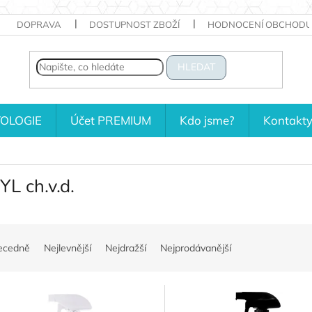
DOPRAVA
DOSTUPNOST ZBOŽÍ
HODNOCENÍ OBCHODU
HLEDAT
OLOGIE
Účet PREMIUM
Kdo jsme?
Kontakt
YL ch.v.d.
ecedně
Nejlevnější
Nejdražší
Nejprodávanější