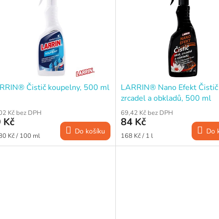
RRIN® Čistič koupelny, 500 ml
LARRIN® Nano Efekt Čistič 
zrcadel a obkladů, 500 ml
02 Kč bez DPH
69,42 Kč bez DPH
 Kč
84 Kč
Do košíku
Do 
ná
Měrná
80 Kč / 100 ml
168 Kč / 1 l
a:
cena: