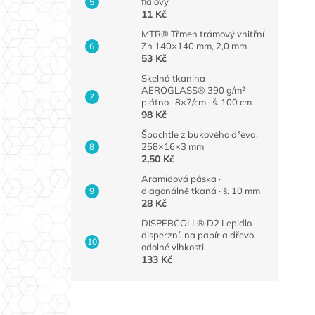
fialový
11 Kč
MTR® Třmen trámový vnitřní
Zn 140×140 mm, 2,0 mm
53 Kč
Skelná tkanina
AEROGLASS® 390 g/m²
plátno · 8×7/cm · š. 100 cm
98 Kč
Špachtle z bukového dřeva,
258×16×3 mm
2,50 Kč
Aramidová páska ·
diagonálně tkaná · š. 10 mm
28 Kč
DISPERCOLL® D2 Lepidlo
disperzní, na papír a dřevo,
odolné vlhkosti
133 Kč
Z
á