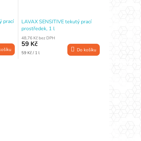
 prací
LAVAX SENSITIVE tekutý prací
prostředek, 1 l
48,76 Kč bez DPH
59 Kč
košíku
Do košíku
Měrná
59 Kč / 1 l
cena: