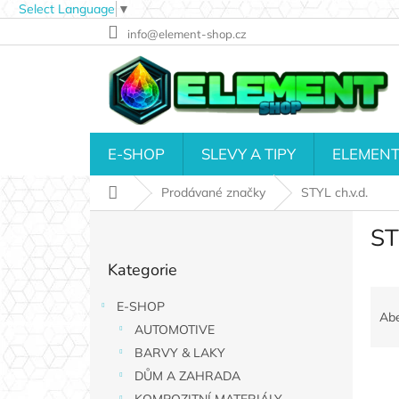
Select Language
▼
Přejít
info@element-shop.cz
na
obsah
E-SHOP
SLEVY A TIPY
ELEMENT
Domů
Prodávané značky
STYL ch.v.d.
P
ST
o
Přeskočit
s
Kategorie
kategorie
t
Ř
r
E-SHOP
a
a
Ab
AUTOMOTIVE
z
n
e
n
BARVY & LAKY
V
n
í
DŮM A ZAHRADA
ý
í
p