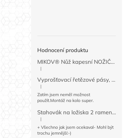
Hodnocení produktu
MIKOV® Nůž kapesní NOŽIČKA 131-NZn-1 zavírací, 74 mm
|
Hodnocení produktu je 5 z 5 hvězdiček.
Vyprošťovací řetězové pásy, 2 ks
|
Hodnocení produktu je 5 z 5 hvězdiček.
Zatím jsem neměl možnost
použít.Montáž na kolo super.
Stahovák na ložiska 2 ramenný MINI 50 / 60 mm
|
Hodnocení produktu je 4 z 5 hvězdiček.
+ Všechno jak jsem ocekaval- Mohl být
trochu jemnější:-)