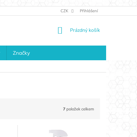
JAK NAKUPOVAT
KONTAKTY
CZK
Přihlášení
KDO JSME?
MAPA 
NÁKUPNÍ
Prázdný košík
KOŠÍK
y
Značky
7
položek celkem