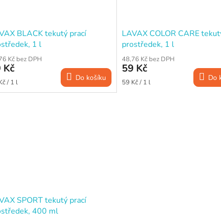
VAX BLACK tekutý prací
LAVAX COLOR CARE tekutý
středek, 1 l
prostředek, 1 l
76 Kč bez DPH
48,76 Kč bez DPH
 Kč
59 Kč
Do košíku
Do 
ná
Měrná
č / 1 l
59 Kč / 1 l
a:
cena:
VAX SPORT tekutý prací
ostředek, 400 ml