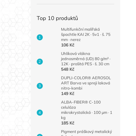
Top 10 produktů
Multifunkční malířská
špachtle KAI 2K · 5v1 · š. 75
mm · nerez
106 Kč
Uhlíková vlákna
jednosměrná (UD) 80 g/m² ·
12K · prošitá PES · š. 30 cm
548 Kč
DUPLI-COLOR® AEROSOL
ART Barva ve spreji laková
nitro-kombi
149 Kč
ALBA-FIBER® C-100
celulóza
mikrokrystalická · 100 µm · 1
kg
185 Kč
Pigment práškový metalický