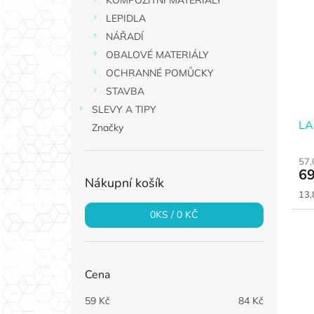
KOMPOZITNÍ MATERIÁLY
p
p
a
LEPIDLA
i
r
n
NÁŘADÍ
s
o
e
p
d
OBALOVÉ MATERIÁLY
l
r
u
OCHRANNÉ POMŮCKY
o
k
STAVBA
d
t
SLEVY A TIPY
u
ů
LA
Značky
k
t
ů
57,
69
Nákupní košík
Měr
13,
cen
0
KS /
0 KČ
Cena
59
Kč
84
Kč