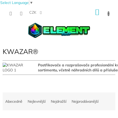
Select Language
▼
Přejít
NÁKU
na
CZK
obsah
KOŠÍK
KWAZAR®
Postřikovače a rozprašovače profesionální 
sortimentu, včetně náhradních dílů a příslušen
Ř
a
Abecedně
Nejlevnější
Nejdražší
Nejprodávanější
z
e
V