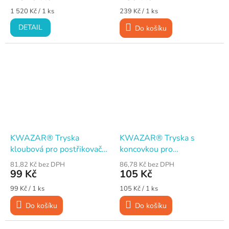
Měrná
Měrná
1 520 Kč / 1 ks
239 Kč / 1 ks
cena:
cena:
DETAIL
Do košíku
KWAZAR® Tryska
KWAZAR® Tryska s
kloubová pro postřikovač
koncovkou pro
Venus Super 360°
teleskopické tyče Kwazar
81,82 Kč bez DPH
86,78 Kč bez DPH
99 Kč
105 Kč
Měrná
Měrná
99 Kč / 1 ks
105 Kč / 1 ks
cena:
cena:
Do košíku
Do košíku