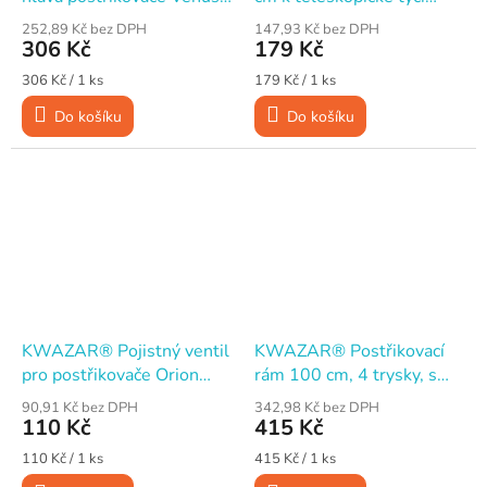
Super 360°
Kwazar 1,2 m
252,89 Kč bez DPH
147,93 Kč bez DPH
306 Kč
179 Kč
Měrná
Měrná
306 Kč / 1 ks
179 Kč / 1 ks
cena:
cena:
Do košíku
Do košíku
KWAZAR® Pojistný ventil
KWAZAR® Postřikovací
pro postřikovače Orion
rám 100 cm, 4 trysky, s
Super, Růže a Gaia
ventilem
90,91 Kč bez DPH
342,98 Kč bez DPH
110 Kč
415 Kč
Měrná
Měrná
110 Kč / 1 ks
415 Kč / 1 ks
cena:
cena: