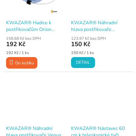
KWAZAR® Hadice k
KWAZAR® Náhradní
postřikovačům Orion
hlava postřikovače
Super, Růže, Slunečnice,
Mercury Super 360°
158,68 Kč bez DPH
123,97 Kč bez DPH
Gaia, 450 cm
192 Kč
150 Kč
Měrná
Měrná
192 Kč / 1 ks
150 Kč / 1 ks
cena:
cena:
DETAIL
Do košíku
KWAZAR® Náhradní
KWAZAR® Nástavec 60
hlava postřikovače Venus
cm k teleskopické tyči