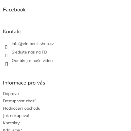
í
p
í
p
a
Facebook
r
t
v
í
k
y
Kontakt
v
ý
info
@
element-shop.cz
p
i
Sledujte nás na FB
s
Odebírejte naše videa
u
Informace pro vás
Doprava
Dostupnost zboží
Hodnocení obchodu
Jak nakupovat
Kontakty
Kdo jsme?