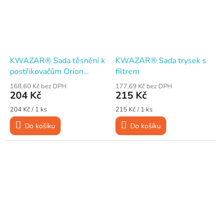
KWAZAR® Sada těsnění k
KWAZAR® Sada trysek s
postřikovačům Orion
filtrem
Super, Růže a Gaia
168,60 Kč bez DPH
177,69 Kč bez DPH
204 Kč
215 Kč
Měrná
Měrná
204 Kč / 1 ks
215 Kč / 1 ks
cena:
cena:
Do košíku
Do košíku