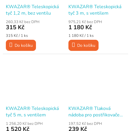
KWAZAR® Teleskopická
KWAZAR® Teleskopická
tyč 1,2 m, bez ventilu
tyč 3 m, s ventilem
260,33 Kč bez DPH
975,21 Kč bez DPH
315 Kč
1 180 Kč
Měrná
Měrná
315 Kč / 1 ks
1 180 Kč / 1 ks
cena:
cena:
Do košíku
Do košíku
KWAZAR® Teleskopická
KWAZAR® Tlaková
tyč 5 m, s ventilem
nádoba pro postřikovače
Neptune Super a Neptune
1 256,20 Kč bez DPH
197,52 Kč bez DPH
Super El
1 520 Kč
239 Kč