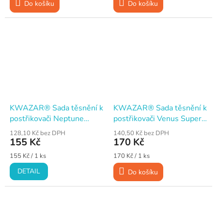
Do košíku
Do košíku
KWAZAR® Sada těsnění k
KWAZAR® Sada těsnění k
postřikovači Neptune
postřikovači Venus Super
Super
360°
128,10 Kč bez DPH
140,50 Kč bez DPH
155 Kč
170 Kč
Měrná
Měrná
155 Kč / 1 ks
170 Kč / 1 ks
cena:
cena:
DETAIL
Do košíku