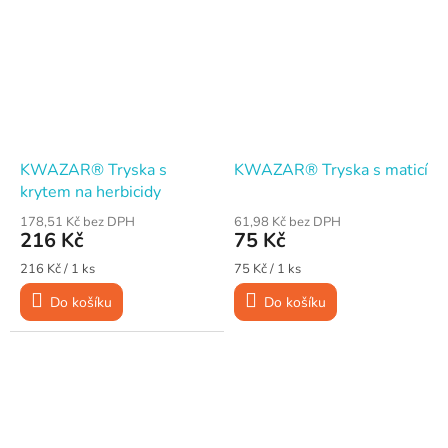
KWAZAR® Tryska s
KWAZAR® Tryska s maticí
krytem na herbicidy
178,51 Kč bez DPH
61,98 Kč bez DPH
216 Kč
75 Kč
Měrná
Měrná
216 Kč / 1 ks
75 Kč / 1 ks
cena:
cena:
Do košíku
Do košíku