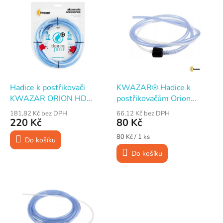
n
ý
í
p
p
i
r
s
o
p
d
r
u
o
k
d
t
Hadice k postřikovači
KWAZAR® Hadice k
u
ů
KWAZAR ORION HD
postřikovačům Orion
k
ACID LINE
Super, Růže, Slunečnice,
181,82 Kč bez DPH
66,12 Kč bez DPH
t
Gaia, 150 cm
220 Kč
80 Kč
ů
Měrná
80 Kč / 1 ks
Do košíku
cena:
Do košíku