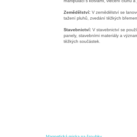
manipulaci s kotvami, vlečení člunů 
Zemědělství:
V zemědělství se lanové
tažení pluhů, zvedání těžkých břemen 
Stavebnictví:
V stavebnictví se použí
panely, stavebními materiály a význa
těžkých součástek.
Magnetická miska na šroubky,