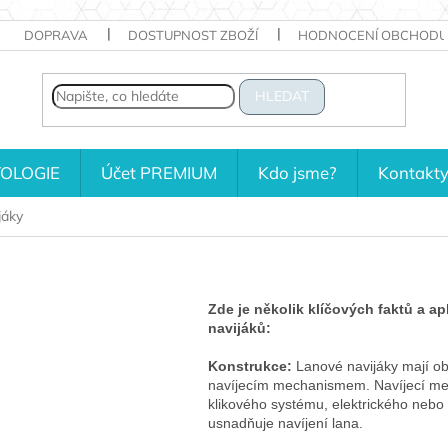
DOPRAVA
DOSTUPNOST ZBOŽÍ
HODNOCENÍ OBCHODU
HLEDAT
OLOGIE
Účet PREMIUM
Kdo jsme?
Kontakt
jáky
Zde je několik klíčových faktů a ap
navijáků:
Konstrukce:
Lanové navijáky mají ob
navíjecím mechanismem. Navíjecí me
klikového systému, elektrického nebo
usnadňuje navíjení lana.