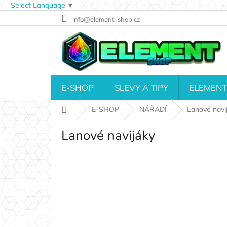
Select Language
▼
Přejít
info@element-shop.cz
na
obsah
E-SHOP
SLEVY A TIPY
ELEMENT
Domů
E-SHOP
NÁŘADÍ
Lanové navi
Lanové navijáky