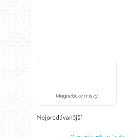
Magnetické misky
Nejprodávanější
Magnetická miska na šroubky,