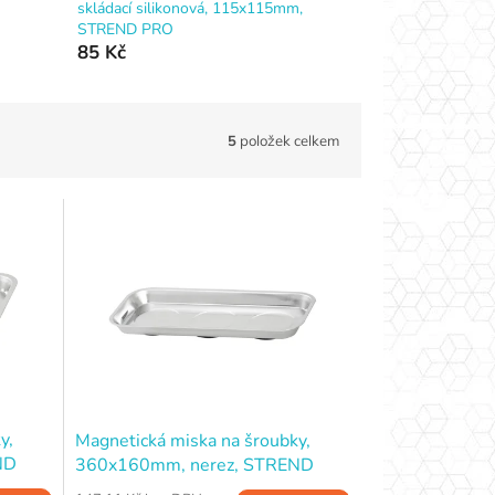
skládací silikonová, 115x115mm,
STREND PRO
85 Kč
5
položek celkem
y,
Magnetická miska na šroubky,
ND
360x160mm, nerez, STREND
PRO