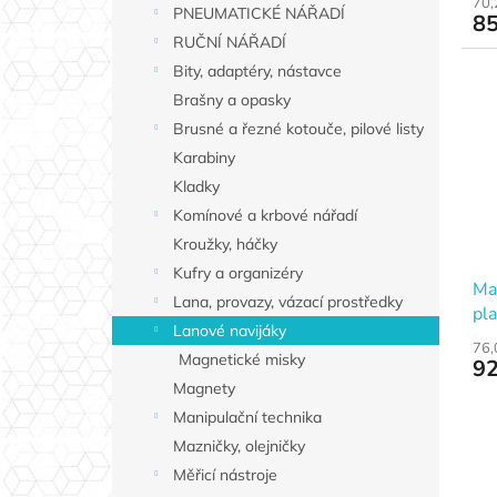
t
70,
PNEUMATICKÉ NÁŘADÍ
85
ů
RUČNÍ NÁŘADÍ
Bity, adaptéry, nástavce
Brašny a opasky
Brusné a řezné kotouče, pilové listy
Karabiny
Kladky
Komínové a krbové nářadí
Kroužky, háčky
Kufry a organizéry
Ma
Lana, provazy, vázací prostředky
pl
Lanové navijáky
PR
76,
Magnetické misky
92
Magnety
Manipulační technika
Mazničky, olejničky
Měřicí nástroje