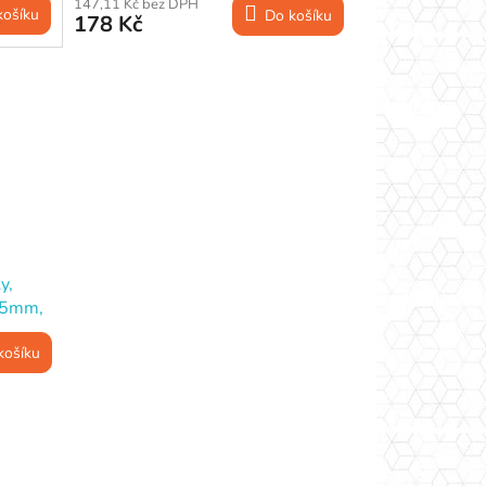
147,11 Kč bez DPH
košíku
Do košíku
178 Kč
y,
115mm,
košíku