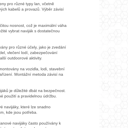
ny pro různé typy lan, včetně
ových kabelů a provazů. Výběr závisí
čitou nosnost, což je maximální váha
ežité vybrat naviják s dostatečnou
ány pro různé účely, jako je zvedání
el, vlečení lodí, zabezpečování
lší outdoorové aktivity.
ontovány na vozidla, lodi, stavební
zařízení. Montážní metoda závisí na
ijáků je důležité dbát na bezpečnost.
né použití a pravidelnou údržbu.
vé navijáky, které lze snadno
am, kde jsou potřeba.
lanové navijáky často používány k