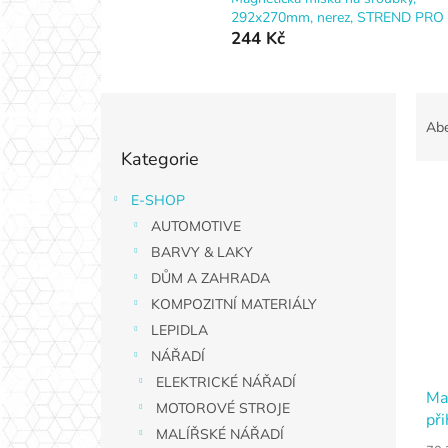
292x270mm, nerez, STREND PRO
244 Kč
P
Ř
o
a
Ab
Přeskočit
s
z
Kategorie
kategorie
t
e
r
n
E-SHOP
V
a
í
AUTOMOTIVE
ý
n
p
p
n
BARVY & LAKY
r
i
í
o
DŮM A ZAHRADA
s
p
d
KOMPOZITNÍ MATERIÁLY
p
a
u
LEPIDLA
r
n
k
NÁŘADÍ
o
e
t
d
ELEKTRICKÉ NÁŘADÍ
l
ů
Ma
u
MOTOROVÉ STROJE
př
k
MALÍŘSKÉ NÁŘADÍ
ST