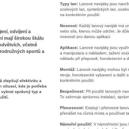
Typy lan:
Lanové navijáky jsou navrže
ocelových lan, syntetických lan, ocel
na konkrétním použití.
Nosnost:
Každý lanový naviják má ur
nebo síla, kterou může udržet. Je důl
ení, odvíjení a
nosností pro danou aplikaci.
í mají širokou škálu
odvětvích, včetně
Aplikace:
Lanové navijáky jsou využív
brodružných sportů a
a manipulace s nákladem, tažení vozid
nákladu při přepravě, horolezectví a da
Montáž:
Lanové navijáky mohou být m
stroje, horolezecké vybavení a další 
konkrétním použití.
 zlepšují efektivitu a
situací, kde je potřeba
Bezpečnost:
Při použití lanových nav
 vybrat správný typ a
To zahrnuje správnou instalaci, správ
žití.
Přenosnost:
Existují i přenosné lano
přenášet na různá místa a používat t
Námořní použití:
V námořnictví jsou 