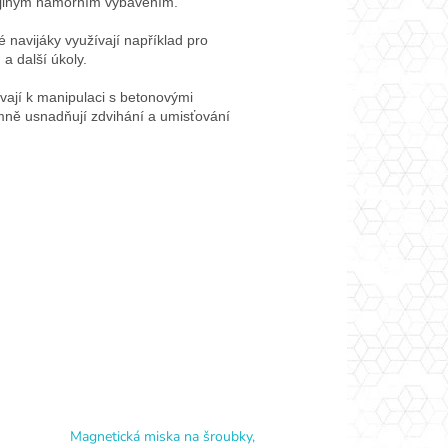
a jiným námořním vybavením.
 navijáky využívají například pro
a další úkoly.
vají k manipulaci s betonovými
mně usnadňují zdvihání a umisťování
Magnetická miska na šroubky,