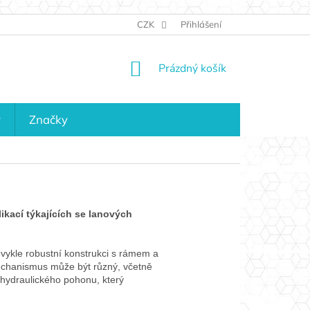
JAK NAKUPOVAT
KONTAKTY
CZK
Přihlášení
KDO JSME?
MAPA 
NÁKUPNÍ
Prázdný košík
KOŠÍK
y
Značky
likací týkajících se lanových
vykle robustní konstrukci s rámem a
chanismus může být různý, včetně
 hydraulického pohonu, který