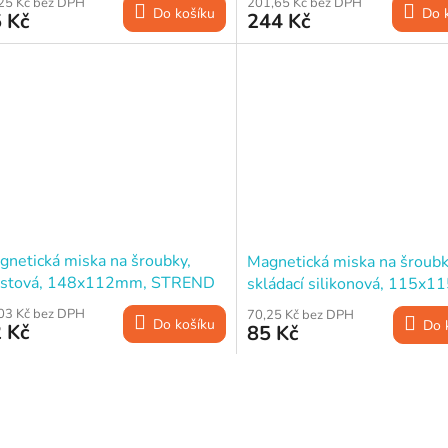
25 Kč bez DPH
201,65 Kč bez DPH
Do košíku
Do 
 Kč
244 Kč
gnetická miska na šroubky,
Magnetická miska na šroubk
astová, 148x112mm, STREND
skládací silikonová, 115x
O
STREND PRO
03 Kč bez DPH
70,25 Kč bez DPH
Do košíku
Do 
 Kč
85 Kč
O
v
l
á