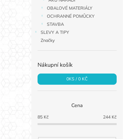
AKU NÁŘADÍ
OBALOVÉ MATERIÁLY
OCHRANNÉ POMŮCKY
STAVBA
SLEVY A TIPY
Značky
Nákupní košík
0
KS /
0 KČ
Cena
85
Kč
244
Kč