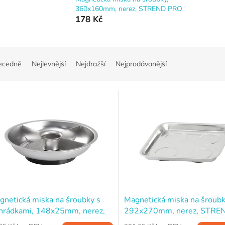
360x160mm, nerez, STREND PRO
178 Kč
ecedně
Nejlevnější
Nejdražší
Nejprodávanější
gnetická miska na šroubky s
Magnetická miska na šroubk
ihrádkami, 148x25mm, nerez,
292x270mm, nerez, STRE
REND PRO
PRO