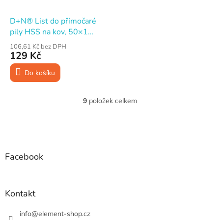
D+N® List do přímočaré
pily HSS na kov, 50×1
mm, 21TPI, Universal, 5
106,61 Kč bez DPH
ks
129 Kč
Do košíku
9
položek celkem
O
v
l
Z
á
á
d
p
a
a
Facebook
c
t
í
í
p
r
Kontakt
v
k
info
@
element-shop.cz
y