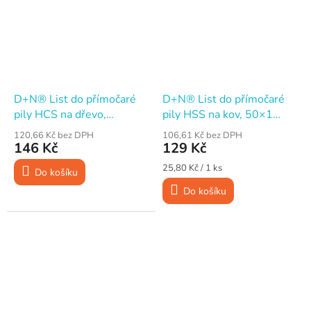
D+N® List do přímočaré
D+N® List do přímočaré
pily HCS na dřevo,
pily HSS na kov, 50×1
85×1,45 mm, 8TPI, Bosch,
mm, 21TPI, Bosch, 5 ks
120,66 Kč bez DPH
106,61 Kč bez DPH
5 ks
146 Kč
129 Kč
Měrná
25,80 Kč / 1 ks
Do košíku
cena:
Do košíku