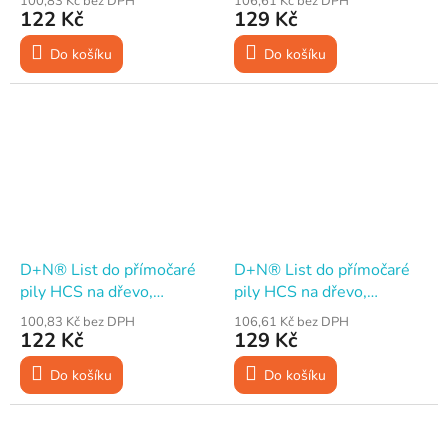
100,83 Kč bez DPH
106,61 Kč bez DPH
Bosch, 5 ks
obrácený zub, Bosch, 5 ks
122 Kč
129 Kč
Do košíku
Do košíku
D+N® List do přímočaré
D+N® List do přímočaré
pily HCS na dřevo,
pily HCS na dřevo,
75×1,45 mm, 10TPI,
75×1,45 mm, 6TPI,
100,83 Kč bez DPH
106,61 Kč bez DPH
Universal, 5 ks
Universal, 5 ks
122 Kč
129 Kč
Do košíku
Do košíku