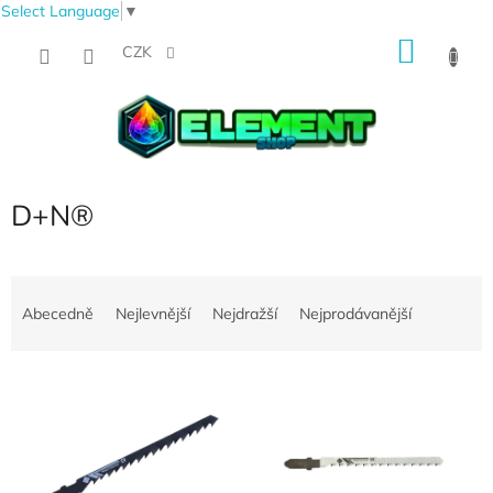
Select Language
▼
Přejít
NÁKU
na
CZK
obsah
KOŠÍK
D+N®
Ř
a
Abecedně
Nejlevnější
Nejdražší
Nejprodávanější
z
e
V
n
ý
í
p
p
i
r
s
o