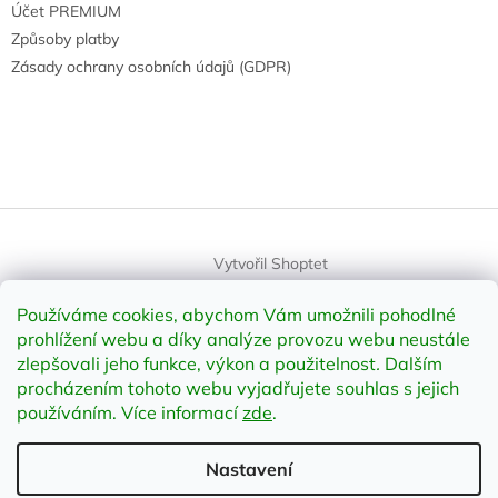
Účet PREMIUM
Způsoby platby
Zásady ochrany osobních údajů (GDPR)
Vytvořil Shoptet
Používáme cookies, abychom Vám umožnili pohodlné
Copyright 2026
element-shop.cz
. Všechna práva vyhrazena.
prohlížení webu a díky analýze provozu webu neustále
Upravit nastavení cookies
zlepšovali jeho funkce, výkon a použitelnost
.
Dalším
procházením tohoto webu vyjadřujete souhlas s jejich
používáním. Více informací
zde
.
Odstoupit od smlouvy
Nastavení
;