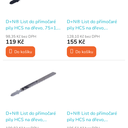
p
d
r
u
o
k
d
t
D+N® List do přímočaré
D+N® List do přímočaré
u
ů
pily HCS na dřevo, 75×1,3
pily HCS na dřevo,
k
mm, 6TPI, Bosch, 5 ks
75×1,45 mm, 10TPI +
98,35 Kč bez DPH
128,10 Kč bez DPH
t
21TPI, Bosch, 5 ks
119 Kč
155 Kč
ů
Do košíku
Do košíku
D+N® List do přímočaré
D+N® List do přímočaré
pily HCS na dřevo,
pily HCS na dřevo,
75×1,45 mm, 10TPI,
75×1,45 mm, 10TPI,