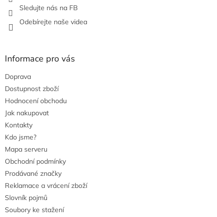
v
Sledujte nás na FB
ý
Odebírejte naše videa
p
i
s
u
Informace pro vás
Doprava
Dostupnost zboží
Hodnocení obchodu
Jak nakupovat
Kontakty
Kdo jsme?
Mapa serveru
Obchodní podmínky
Prodávané značky
Reklamace a vrácení zboží
Slovník pojmů
Soubory ke stažení