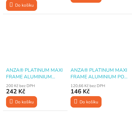
cena:
Do košíku
ANZA® PLATINUM MAXI
ANZA® PLATINUM MAXI
FRAME ALUMINIUM
FRAME ALUMINIUM PO-
Držadlo pro klecové
PO · Držadlo pro válečky ·
200 Kč bez DPH
120,66 Kč bez DPH
válečky, 25 cm
18 cm
242 Kč
146 Kč
Do košíku
Do košíku