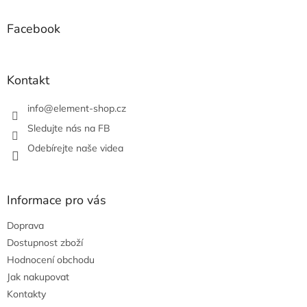
n
í
p
í
p
a
Facebook
r
t
v
í
k
y
Kontakt
v
ý
info
@
element-shop.cz
p
i
Sledujte nás na FB
s
Odebírejte naše videa
u
Informace pro vás
Doprava
Dostupnost zboží
Hodnocení obchodu
Jak nakupovat
Kontakty