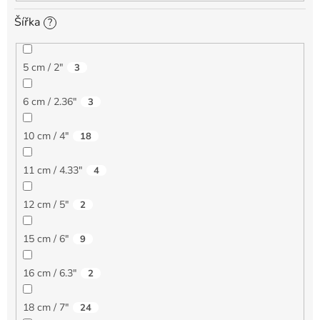
Šířka
?
5 cm / 2"
3
6 cm / 2.36"
3
10 cm / 4"
18
11 cm / 4.33"
4
12 cm / 5"
2
15 cm / 6"
9
16 cm / 6.3"
2
18 cm / 7"
24