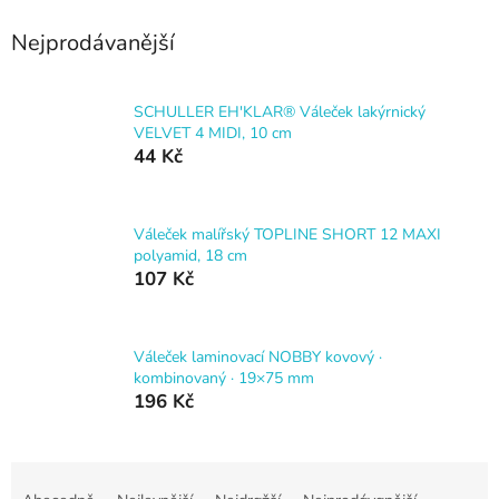
Nejprodávanější
SCHULLER EH'KLAR® Váleček lakýrnický
VELVET 4 MIDI, 10 cm
44 Kč
Váleček malířský TOPLINE SHORT 12 MAXI
polyamid, 18 cm
107 Kč
Váleček laminovací NOBBY kovový ·
kombinovaný · 19×75 mm
196 Kč
Ř
a