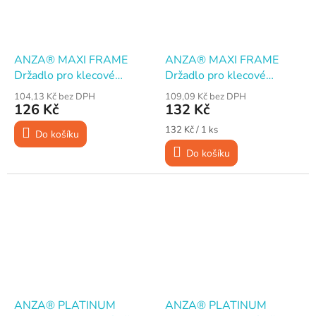
ANZA® MAXI FRAME
ANZA® MAXI FRAME
Držadlo pro klecové
Držadlo pro klecové
válečky, 18 cm
válečky, 25 cm
104,13 Kč bez DPH
109,09 Kč bez DPH
126 Kč
132 Kč
Měrná
132 Kč / 1 ks
Do košíku
cena:
Do košíku
ANZA® PLATINUM
ANZA® PLATINUM