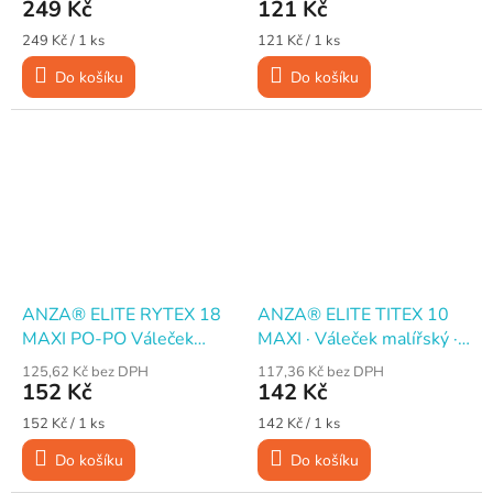
cm
249 Kč
121 Kč
Měrná
Měrná
249 Kč / 1 ks
121 Kč / 1 ks
cena:
cena:
Do košíku
Do košíku
ANZA® ELITE RYTEX 18
ANZA® ELITE TITEX 10
MAXI PO-PO Váleček
MAXI · Váleček malířský ·
malířský, 25 cm
25 cm
125,62 Kč bez DPH
117,36 Kč bez DPH
152 Kč
142 Kč
Měrná
Měrná
152 Kč / 1 ks
142 Kč / 1 ks
cena:
cena:
Do košíku
Do košíku