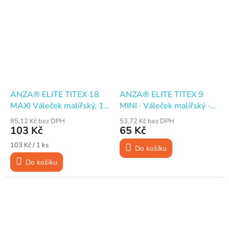
ANZA® ELITE TITEX 18
ANZA® ELITE TITEX 9
MAXI Váleček malířský, 18
MINI · Váleček malířský ·
cm
10 cm
85,12 Kč bez DPH
53,72 Kč bez DPH
103 Kč
65 Kč
Měrná
103 Kč / 1 ks
Do košíku
cena:
Do košíku