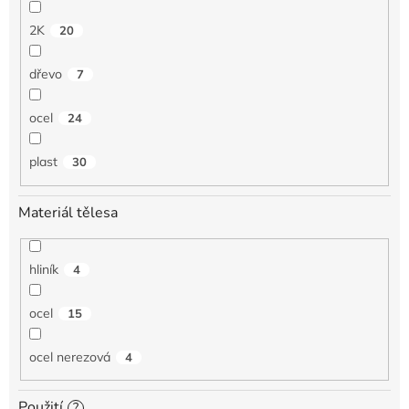
2K
20
dřevo
7
ocel
24
plast
30
Materiál tělesa
hliník
4
ocel
15
ocel nerezová
4
Použití
?