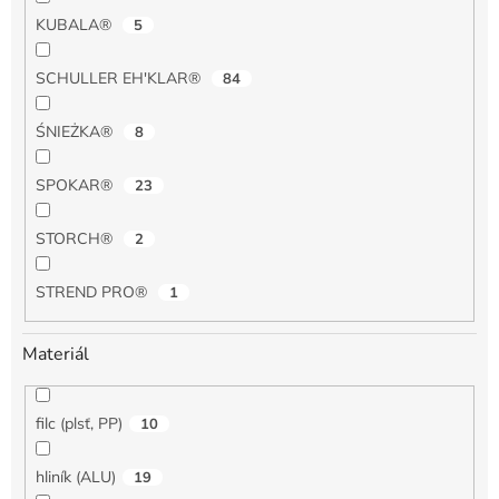
KUBALA®
5
SCHULLER EH'KLAR®
84
ŚNIEŻKA®
8
SPOKAR®
23
STORCH®
2
STREND PRO®
1
Materiál
filc (plsť, PP)
10
hliník (ALU)
19