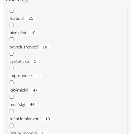
fasádní
21
nivelační
10
odvzdušňovací
10
syntetické
1
impregnace
1
lakýrnický
47
malířský
46
ruční laminování
19
lazury, mořidla
1