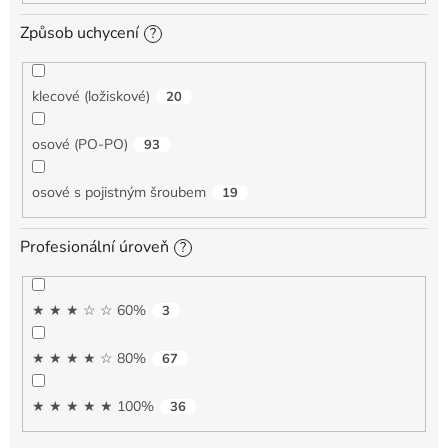
Způsob uchycení
?
klecové (ložiskové)
20
osové (PO-PO)
93
osové s pojistným šroubem
19
Profesionální úroveň
?
★ ★ ★ ☆ ☆ 60%
3
★ ★ ★ ★ ☆ 80%
67
★ ★ ★ ★ ★ 100%
36