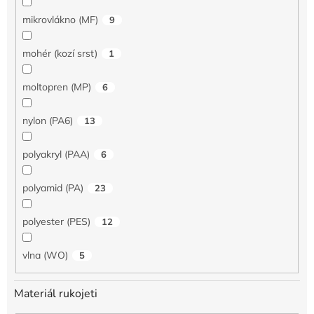
mikrovlákno (MF)
9
mohér (kozí srst)
1
moltopren (MP)
6
nylon (PA6)
13
polyakryl (PAA)
6
polyamid (PA)
23
polyester (PES)
12
vlna (WO)
5
Materiál rukojeti