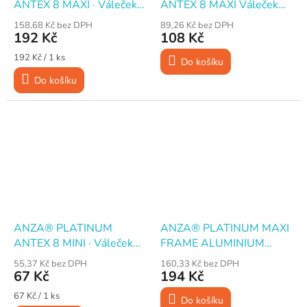
ANTEX 8 MAXI · Váleček
ANTEX 8 MAXI Váleček
malířský · mikrovlákno · 25
malířský mikrovlákno, 18
158,68 Kč bez DPH
89,26 Kč bez DPH
cm
cm
192 Kč
108 Kč
Měrná
192 Kč / 1 ks
Do košíku
cena:
Do košíku
ANZA® PLATINUM
ANZA® PLATINUM MAXI
ANTEX 8 MINI · Váleček
FRAME ALUMINIUM
malířský · mikrovlákno · 10
Držadlo pro klecové
55,37 Kč bez DPH
160,33 Kč bez DPH
cm
válečky, 18 cm
67 Kč
194 Kč
Měrná
67 Kč / 1 ks
Do košíku