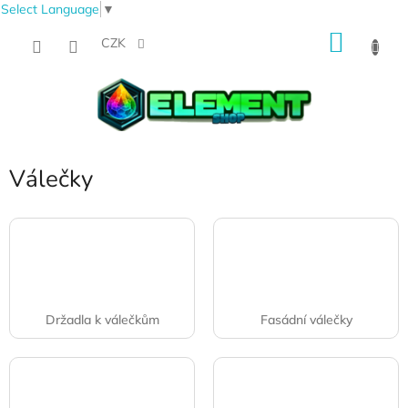
Select Language
▼
Přejít
NÁKU
na
CZK
obsah
KOŠÍK
Válečky
Držadla k válečkům
Fasádní válečky