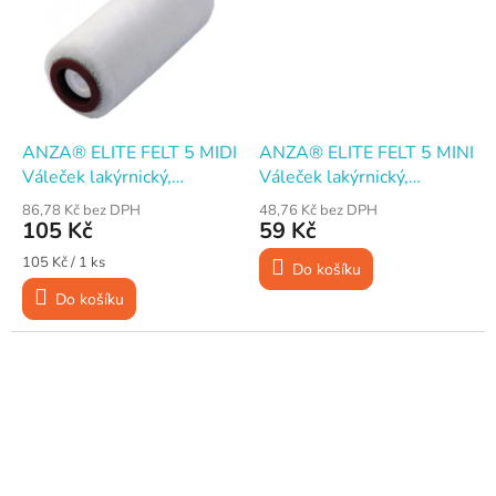
ANZA® ELITE FELT 5 MIDI
ANZA® ELITE FELT 5 MINI
Váleček lakýrnický,
Váleček lakýrnický,
plstěný, 10 cm
plstěný, 10 cm
86,78 Kč bez DPH
48,76 Kč bez DPH
105 Kč
59 Kč
Měrná
105 Kč / 1 ks
Do košíku
cena:
Do košíku