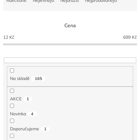
Abecedně
Nejlevnější
Nejdražší
Nejprodávanější
z
e
n
Cena
í
p
12
Kč
699
Kč
r
o
d
u
k
t
Na skladě
165
ů
AKCE
1
Novinka
4
Doporučujeme
1