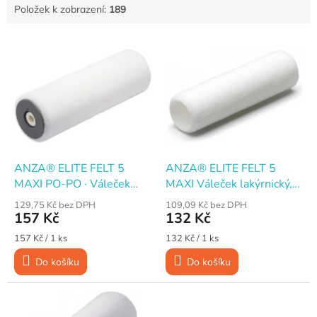
Položek k zobrazení:
189
V
ý
p
i
s
p
r
o
d
ANZA® ELITE FELT 5
ANZA® ELITE FELT 5
u
MAXI PO-PO · Váleček
MAXI Váleček lakýrnický,
k
lakýrnický · plstěný · 25 cm
plstěný, 25 cm
129,75 Kč bez DPH
109,09 Kč bez DPH
t
157 Kč
132 Kč
ů
Měrná
Měrná
157 Kč / 1 ks
132 Kč / 1 ks
cena:
cena:
Do košíku
Do košíku