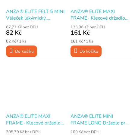
ANZA® ELITE FELT 5 MINI
ANZA® ELITE MAXI
Váleček lakýrnický,
FRAME · Klecové držadlo
plstěný, 15 cm
pro válečky · 18 cm
67,77 Kč bez DPH
133,06 Kč bez DPH
82 Kč
161 Kč
Měrná
Měrná
82 Kč / 1 ks
161 Kč / 1 ks
cena:
cena:
Do košíku
Do košíku
ANZA® ELITE MAXI
ANZA® ELITE MINI
FRAME · Klecové držadlo
FRAME LONG Držadlo pro
pro válečky · 25 cm
válečky · š. 10 cm · d. 54
205,79 Kč bez DPH
100 Kč bez DPH