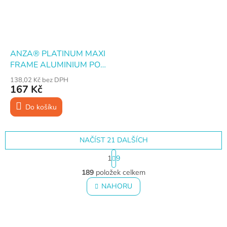
ANZA® PLATINUM MAXI
FRAME ALUMINIUM PO-
PO · Držadlo pro válečky ·
138,02 Kč bez DPH
25 cm
167 Kč
Do košíku
NAČÍST 21 DALŠÍCH
S
1
9
t
O
r
189
položek celkem
v
á
l
NAHORU
n
á
k
o
d
v
Z
a
á
c
á