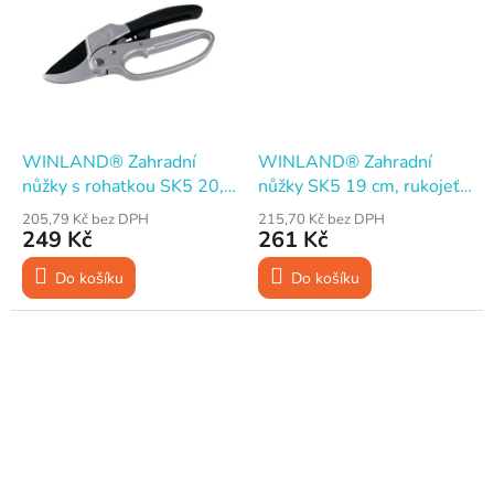
WINLAND® Zahradní
WINLAND® Zahradní
nůžky s rohatkou SK5 20,5
nůžky SK5 19 cm, rukojeť
cm, rukojeť ALU
kov
205,79 Kč bez DPH
215,70 Kč bez DPH
249 Kč
261 Kč
Do košíku
Do košíku