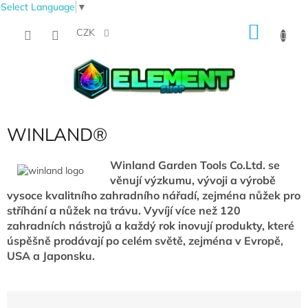
Select Language
▼
Přejít
NÁKU
na
CZK
obsah
KOŠÍK
WINLAND®
Winland Garden Tools Co.Ltd. se
věnují výzkumu, vývoji a výrobě
vysoce kvalitního zahradního nářadí, zejména nůžek pro
stříhání a nůžek na trávu. Vyvíjí více než 120
zahradních nástrojů a každý rok inovují produkty, které
úspěšně prodávají po celém světě, zejména v Evropě,
USA a Japonsku.
Ř