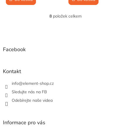
8
položek celkem
O
v
l
Z
á
á
d
p
a
a
Facebook
c
t
í
í
p
r
Kontakt
v
k
info
@
element-shop.cz
y
v
Sledujte nás na FB
ý
Odebírejte naše videa
p
i
s
u
Informace pro vás