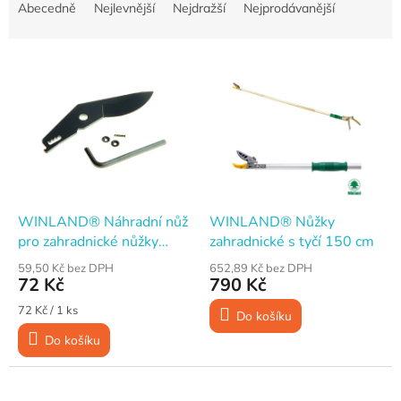
a
Abecedně
Nejlevnější
Nejdražší
Nejprodávanější
z
e
V
n
ý
í
p
p
i
r
s
o
p
d
r
u
o
k
d
t
WINLAND® Náhradní nůž
WINLAND® Nůžky
u
ů
pro zahradnické nůžky
zahradnické s tyčí 150 cm
k
WINLAND X3075 a
59,50 Kč bez DPH
652,89 Kč bez DPH
t
X3076
72 Kč
790 Kč
ů
Měrná
72 Kč / 1 ks
Do košíku
cena:
Do košíku