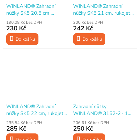
WINLAND® Zahradní
WINLAND® Zahradní
nůžky SK5 20,5 cm,
nůžky SK5 21 cm, rukojeť
rukojeť ALU
plast
190,08 Kč bez DPH
200 Kč bez DPH
230 Kč
242 Kč
Do košíku
Do košíku
WINLAND® Zahradní
Zahradní nůžky
nůžky SK5 22 cm, rukojeť
WINLAND® 3152-2 · 18
kov
cm · ocel HCS SK5
235,54 Kč bez DPH
206,61 Kč bez DPH
285 Kč
250 Kč
Do košíku
Do košíku