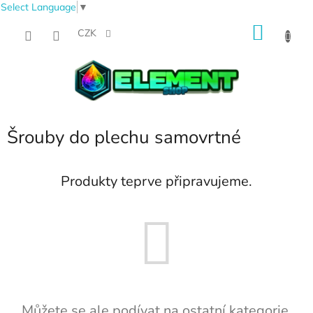
Select Language
▼
Přejít
NÁKU
na
CZK
obsah
KOŠÍK
Šrouby do plechu samovrtné
Produkty teprve připravujeme.
Můžete se ale podívat na ostatní kategorie.