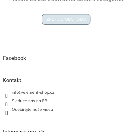
ZPĚT DO OBCHODU
Z
á
p
a
Facebook
t
í
Kontakt
info
@
element-shop.cz
Sledujte nás na FB
Odebírejte naše videa
Informace pro vás