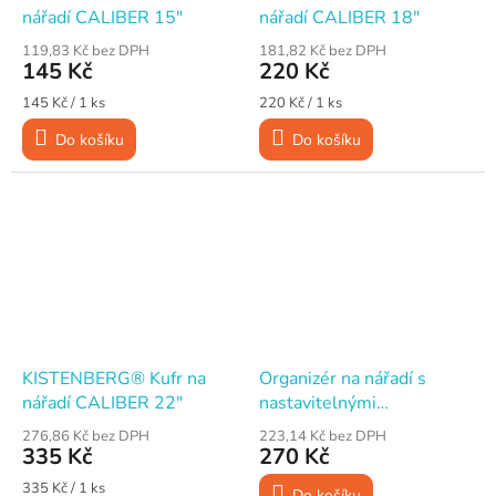
nářadí CALIBER 15"
nářadí CALIBER 18"
119,83 Kč bez DPH
181,82 Kč bez DPH
145 Kč
220 Kč
Měrná
Měrná
145 Kč / 1 ks
220 Kč / 1 ks
cena:
cena:
Do košíku
Do košíku
KISTENBERG® Kufr na
Organizér na nářadí s
nářadí CALIBER 22"
nastavitelnými
přihrádkami, plast,
276,86 Kč bez DPH
223,14 Kč bez DPH
490x390x65mm,
335 Kč
270 Kč
KISTENBERG NOR 20
Měrná
335 Kč / 1 ks
Do košíku