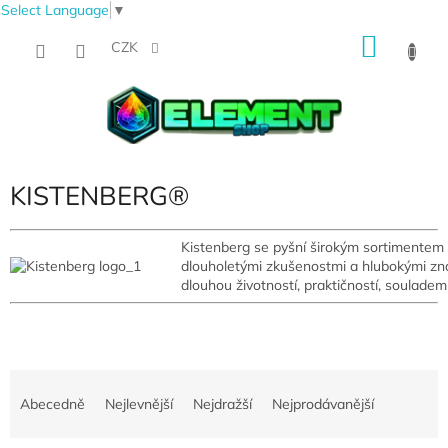
Select Language
▼
Přejít
NÁKU
na
CZK
obsah
KOŠÍK
KISTENBERG®
Kistenberg se pyšní širokým sortimentem v
dlouholetými zkušenostmi a hlubokými znalo
dlouhou životností, praktičností, soulade
Ř
a
Abecedně
Nejlevnější
Nejdražší
Nejprodávanější
z
e