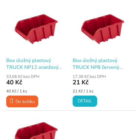
V
n
ý
í
p
p
i
r
s
o
p
d
r
u
o
k
d
t
Box úložný plastový
Box úložný plastový
u
ů
TRUCK NP12 oranžový
TRUCK NP8 červený
k
290×200×150 mm
195×120×90 mm
33,06 Kč bez DPH
17,36 Kč bez DPH
t
40 Kč
21 Kč
ů
Měrná
Měrná
40 Kč / 1 ks
21 Kč / 1 ks
cena:
cena:
DETAIL
Do košíku