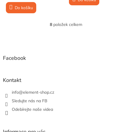
cena:
Do košíku
8
položek celkem
O
v
l
Z
á
á
d
p
a
a
Facebook
c
t
í
í
p
r
Kontakt
v
k
info
@
element-shop.cz
y
v
Sledujte nás na FB
ý
Odebírejte naše videa
p
i
s
u
Informace pro vás