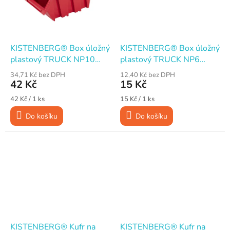
KISTENBERG® Box úložný
KISTENBERG® Box úložný
plastový TRUCK NP10
plastový TRUCK NP6
230×160×120 mm
155×100×70 mm červený
34,71 Kč bez DPH
12,40 Kč bez DPH
červený
42 Kč
15 Kč
Měrná
Měrná
42 Kč / 1 ks
15 Kč / 1 ks
cena:
cena:
Do košíku
Do košíku
KISTENBERG® Kufr na
KISTENBERG® Kufr na