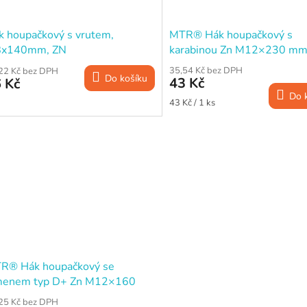
k houpačkový s vrutem,
MTR® Hák houpačkový s
8x140mm, ZN
karabinou Zn M12×230 m
35,54 Kč bez DPH
22 Kč bez DPH
Do košíku
43 Kč
 Kč
Do 
Měrná
43 Kč / 1 ks
cena:
R® Hák houpačkový se
menem typ D+ Zn M12×160
m
25 Kč bez DPH