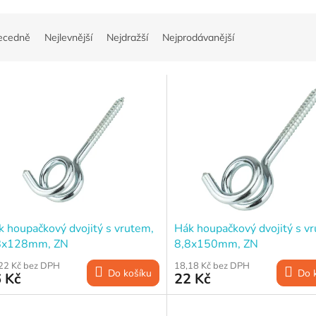
ecedně
Nejlevnější
Nejdražší
Nejprodávanější
k houpačkový dvojitý s vrutem,
Hák houpačkový dvojitý s v
8x128mm, ZN
8,8x150mm, ZN
22 Kč bez DPH
18,18 Kč bez DPH
Do košíku
Do 
 Kč
22 Kč