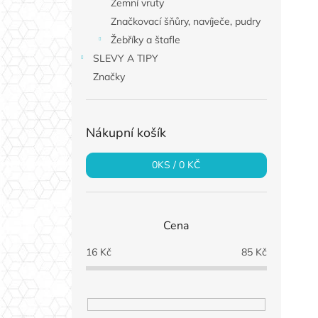
Zemní vruty
Značkovací šňůry, navíječe, pudry
Žebříky a štafle
SLEVY A TIPY
Značky
Nákupní košík
0
KS /
0 KČ
Cena
16
Kč
85
Kč