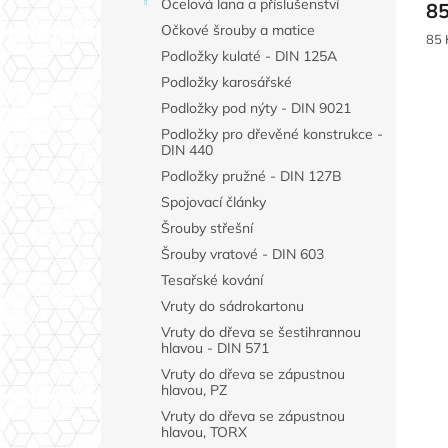
Ocelová lana a příslušenství
85
Očkové šrouby a matice
Měr
85 
cen
Podložky kulaté - DIN 125A
Podložky karosářské
Podložky pod nýty - DIN 9021
Podložky pro dřevěné konstrukce -
DIN 440
Podložky pružné - DIN 127B
Spojovací články
Šrouby střešní
Šrouby vratové - DIN 603
Tesařské kování
Vruty do sádrokartonu
Vruty do dřeva se šestihrannou
hlavou - DIN 571
Vruty do dřeva se zápustnou
hlavou, PZ
Vruty do dřeva se zápustnou
hlavou, TORX