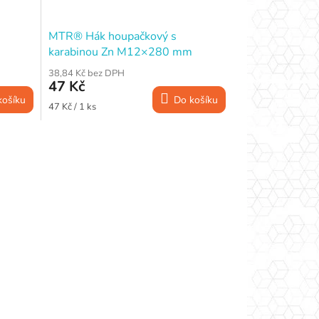
MTR® Hák houpačkový s
m
karabinou Zn M12×280 mm
38,84 Kč bez DPH
47 Kč
košíku
Do košíku
Měrná
47 Kč / 1 ks
cena: