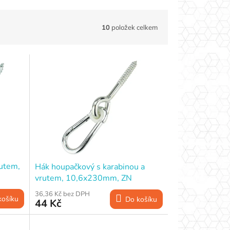
10
položek celkem
rutem,
Hák houpačkový s karabinou a
vrutem, 10,6x230mm, ZN
36,36 Kč bez DPH
košíku
Do košíku
44 Kč