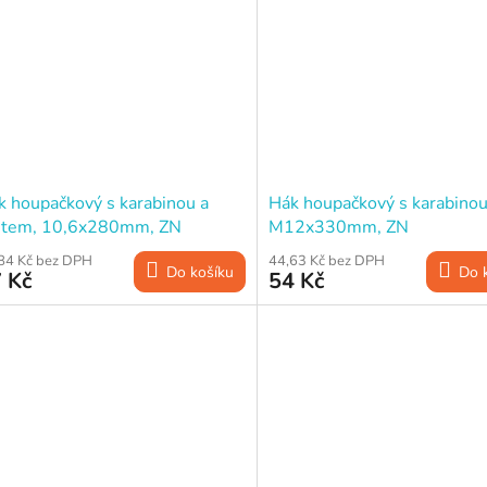
k houpačkový s karabinou a
Hák houpačkový s karabinou
utem, 10,6x280mm, ZN
M12x330mm, ZN
84 Kč bez DPH
44,63 Kč bez DPH
Do košíku
Do 
 Kč
54 Kč