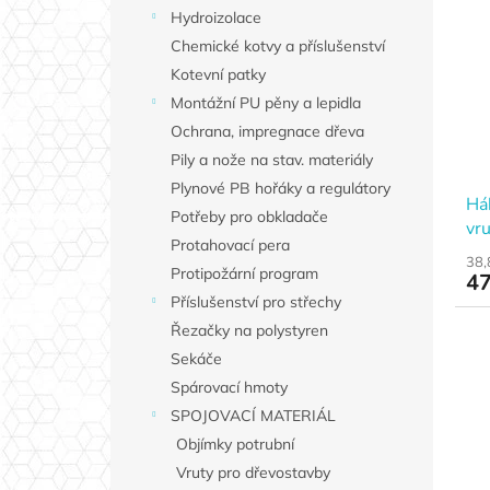
Hydroizolace
Chemické kotvy a příslušenství
Kotevní patky
Montážní PU pěny a lepidla
Ochrana, impregnace dřeva
Pily a nože na stav. materiály
Plynové PB hořáky a regulátory
Há
Potřeby pro obkladače
vr
Protahovací pera
38,
Protipožární program
47
Příslušenství pro střechy
Řezačky na polystyren
Sekáče
Spárovací hmoty
SPOJOVACÍ MATERIÁL
Objímky potrubní
Vruty pro dřevostavby