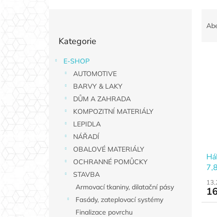
P
Ř
o
a
Ab
Přeskočit
s
z
Kategorie
kategorie
t
e
r
n
E-SHOP
V
a
í
AUTOMOTIVE
ý
n
p
p
n
BARVY & LAKY
r
i
í
o
DŮM A ZAHRADA
s
p
d
KOMPOZITNÍ MATERIÁLY
p
a
u
LEPIDLA
r
n
k
NÁŘADÍ
o
e
t
d
OBALOVÉ MATERIÁLY
l
ů
Há
u
OCHRANNÉ POMŮCKY
7,
k
STAVBA
t
13,
Armovací tkaniny, dilatační pásy
16
ů
Fasády, zateplovací systémy
Finalizace povrchu