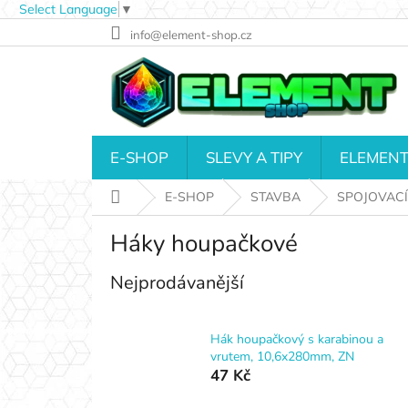
Select Language
▼
Přejít
info@element-shop.cz
na
obsah
E-SHOP
SLEVY A TIPY
ELEMENT
Domů
E-SHOP
STAVBA
SPOJOVACÍ
Háky houpačkové
Nejprodávanější
Hák houpačkový s karabinou a
vrutem, 10,6x280mm, ZN
47 Kč