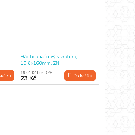
,
Hák houpačkový s vrutem,
10,6x160mm, ZN
19,01 Kč bez DPH
košíku
Do košíku
23 Kč