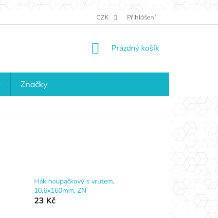
JAK NAKUPOVAT
KONTAKTY
CZK
Přihlášení
KDO JSME?
MAPA 
NÁKUPNÍ
Prázdný košík
KOŠÍK
y
Značky
Hák houpačkový s vrutem,
10,6x160mm, ZN
23 Kč