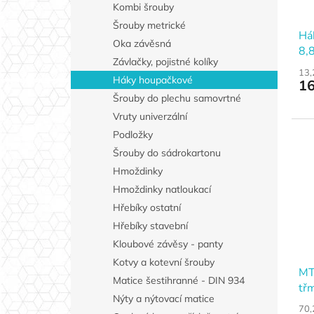
Kombi šrouby
Šrouby metrické
Há
Oka závěsná
8,
Závlačky, pojistné kolíky
13,
Háky houpačkové
16
Šrouby do plechu samovrtné
Vruty univerzální
Podložky
Šrouby do sádrokartonu
Hmoždinky
Hmoždinky natloukací
Hřebíky ostatní
Hřebíky stavební
Kloubové závěsy - panty
Kotvy a kotevní šrouby
MT
Matice šestihranné - DIN 934
tř
Nýty a nýtovací matice
m
70,