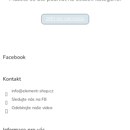
ZPĚT DO OBCHODU
Z
á
p
a
Facebook
t
í
Kontakt
info
@
element-shop.cz
Sledujte nás na FB
Odebírejte naše videa
Informace pro vás