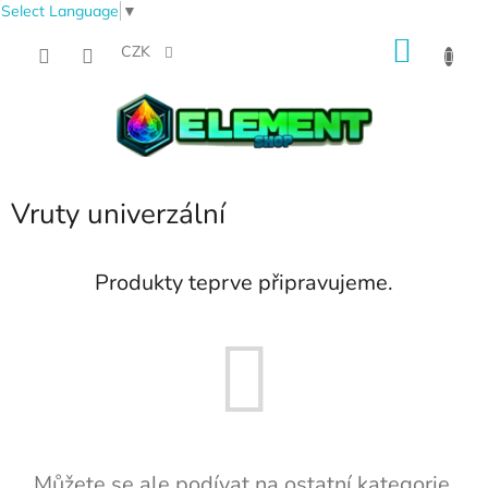
Select Language
▼
Přejít
NÁKU
na
CZK
obsah
KOŠÍK
Vruty univerzální
Produkty teprve připravujeme.
Můžete se ale podívat na ostatní kategorie.