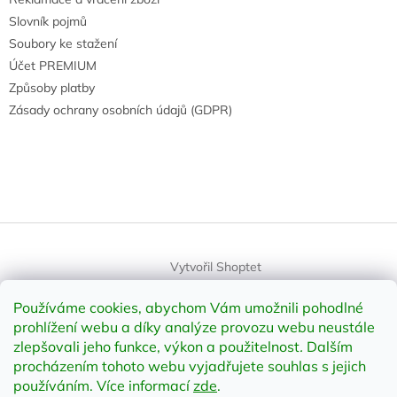
Slovník pojmů
Soubory ke stažení
Účet PREMIUM
Způsoby platby
Zásady ochrany osobních údajů (GDPR)
Vytvořil Shoptet
Používáme cookies, abychom Vám umožnili pohodlné
Copyright 2026
element-shop.cz
. Všechna práva vyhrazena.
prohlížení webu a díky analýze provozu webu neustále
Upravit nastavení cookies
zlepšovali jeho funkce, výkon a použitelnost
.
Dalším
procházením tohoto webu vyjadřujete souhlas s jejich
používáním. Více informací
zde
.