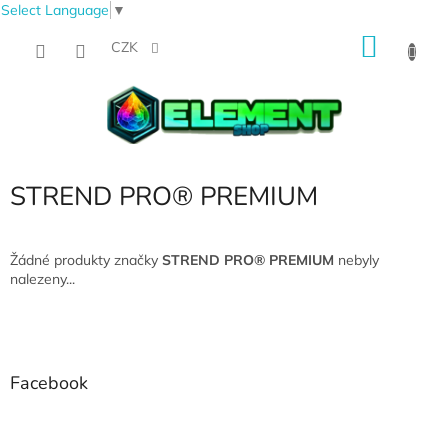
Select Language
▼
Přejít
NÁKU
na
CZK
obsah
KOŠÍK
STREND PRO® PREMIUM
Žádné produkty značky
STREND PRO® PREMIUM
nebyly
nalezeny...
Z
á
p
a
Facebook
t
í