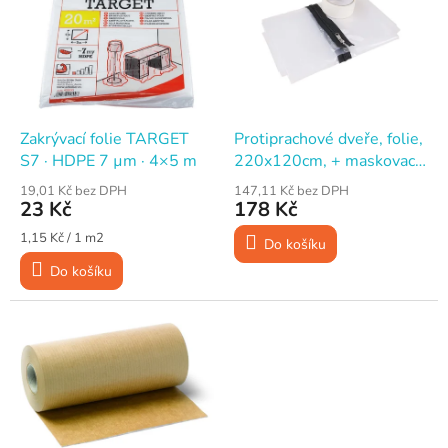
p
i
s
p
r
o
d
Zakrývací folie TARGET
Protiprachové dveře, folie,
u
S7 · HDPE 7 µm · 4×5 m
220x120cm, + maskovací
k
páska
19,01 Kč bez DPH
147,11 Kč bez DPH
t
23 Kč
178 Kč
ů
Měrná
1,15 Kč / 1 m2
Do košíku
cena:
Do košíku