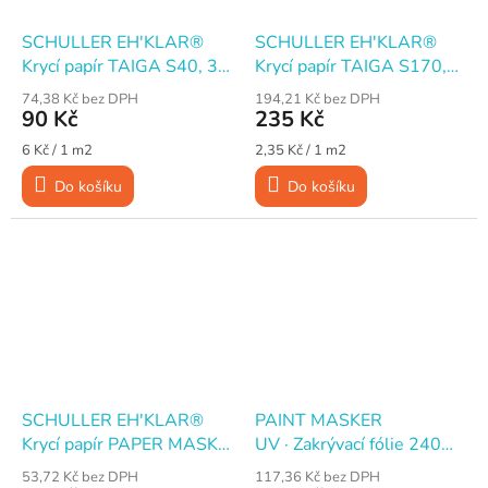
SCHULLER EH'KLAR®
SCHULLER EH'KLAR®
Krycí papír TAIGA S40, 30
Krycí papír TAIGA S170,
cm × 50 m
100 cm × 10 m
74,38 Kč bez DPH
194,21 Kč bez DPH
90 Kč
235 Kč
Měrná
Měrná
6 Kč / 1 m2
2,35 Kč / 1 m2
cena:
cena:
Do košíku
Do košíku
SCHULLER EH'KLAR®
PAINT MASKER
Krycí papír PAPER MASK,
UV · Zakrývací fólie 240
30 cm × 20 m, s
cm × 17 m s maskovací
53,72 Kč bez DPH
117,36 Kč bez DPH