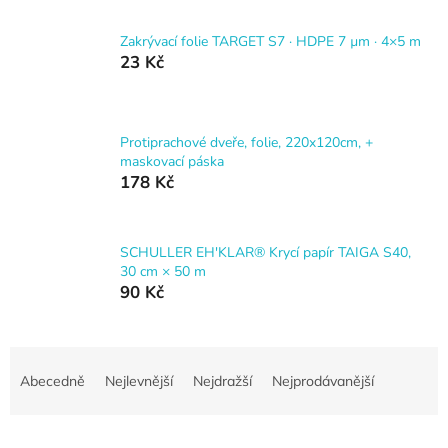
Zakrývací folie TARGET S7 · HDPE 7 µm · 4×5 m
23 Kč
Protiprachové dveře, folie, 220x120cm, +
maskovací páska
178 Kč
SCHULLER EH'KLAR® Krycí papír TAIGA S40,
30 cm × 50 m
90 Kč
Ř
a
Abecedně
Nejlevnější
Nejdražší
Nejprodávanější
z
e
n