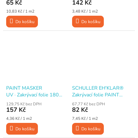
maskovací páskou 15 mm
páskou 15 mm
65 Kč
142 Kč
Měrná
Měrná
10,83 Kč / 1 m2
3,48 Kč / 1 m2
cena:
cena:
Do košíku
Do košíku
PAINT MASKER
SCHULLER EH'KLAR®
UV · Zakrývací folie 180
Zakrývací folie PAINT
cm × 20 m s maskovací
MASKER UV, 55 cm × 20
129,75 Kč bez DPH
67,77 Kč bez DPH
páskou 15 mm
m, s maskovací páskou 15
157 Kč
82 Kč
mm
Měrná
Měrná
4,36 Kč / 1 m2
7,45 Kč / 1 m2
cena:
cena:
Do košíku
Do košíku