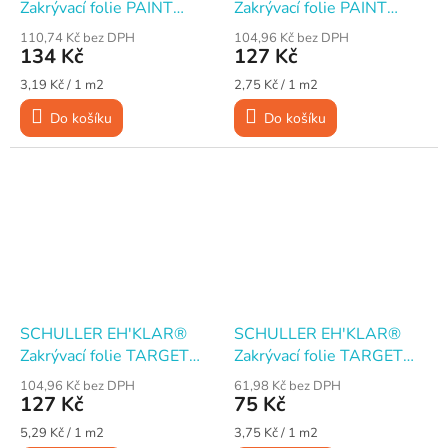
Zakrývací folie PAINT
Zakrývací folie PAINT
MASKER, 210 cm × 20 m,
MASKER, 140 cm × 33 m,
110,74 Kč bez DPH
104,96 Kč bez DPH
s maskovací páskou 15
s maskovací páskou 15
134 Kč
127 Kč
mm
mm
Měrná
Měrná
3,19 Kč / 1 m2
2,75 Kč / 1 m2
cena:
cena:
Do košíku
Do košíku
SCHULLER EH'KLAR®
SCHULLER EH'KLAR®
Zakrývací folie TARGET
Zakrývací folie TARGET
S50 LDPE černá 50 um,
S30 LDPE 30 um, 4×5 m
104,96 Kč bez DPH
61,98 Kč bez DPH
4×6 m
127 Kč
75 Kč
Měrná
Měrná
5,29 Kč / 1 m2
3,75 Kč / 1 m2