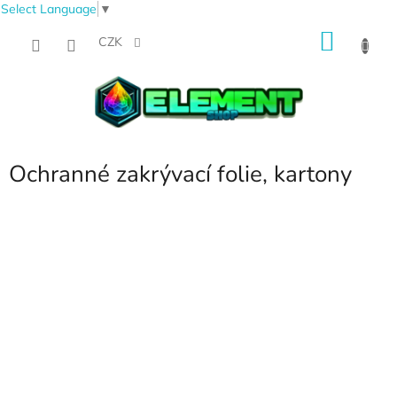
Select Language
▼
Přejít
NÁKU
na
CZK
obsah
KOŠÍK
Ochranné zakrývací folie, kartony