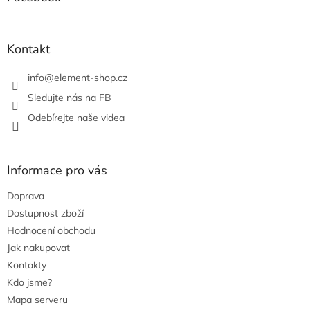
r
t
v
í
k
y
Kontakt
v
ý
info
@
element-shop.cz
p
i
Sledujte nás na FB
s
Odebírejte naše videa
u
Informace pro vás
Doprava
Dostupnost zboží
Hodnocení obchodu
Jak nakupovat
Kontakty
Kdo jsme?
Mapa serveru