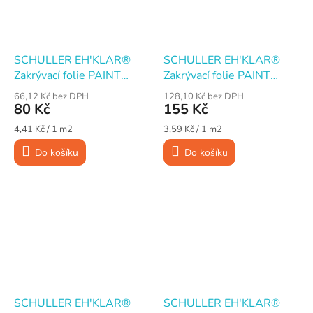
SCHULLER EH'KLAR®
SCHULLER EH'KLAR®
Zakrývací folie PAINT
Zakrývací folie PAINT
MASKER, 55 cm × 33 m, s
MASKER, 270 cm × 16 m,
66,12 Kč bez DPH
128,10 Kč bez DPH
maskovací páskou 15 mm
s maskovací páskou 15
80 Kč
155 Kč
mm
Měrná
Měrná
4,41 Kč / 1 m2
3,59 Kč / 1 m2
cena:
cena:
Do košíku
Do košíku
SCHULLER EH'KLAR®
SCHULLER EH'KLAR®