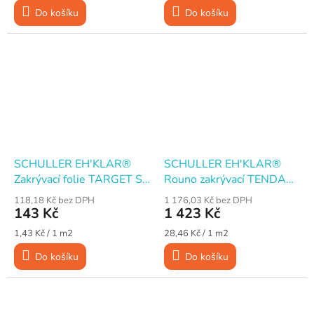
cena:
cena:
Do košíku
Do košíku
SCHULLER EH'KLAR®
SCHULLER EH'KLAR®
Zakrývací folie TARGET S7
Rouno zakrývací TENDA
HDPE 7 um, 2×50 m
savé s folií, 100 cm × 50
118,18 Kč bez DPH
1 176,03 Kč bez DPH
m
143 Kč
1 423 Kč
Měrná
Měrná
1,43 Kč / 1 m2
28,46 Kč / 1 m2
cena:
cena:
Do košíku
Do košíku