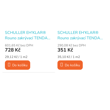
SCHULLER EH'KLAR®
SCHULLER EH'KLAR®
Rouno zakrývací TENDA
Rouno zakrývací TENDA
savé s folií, 100 cm × 25
savé s folií, 100 cm × 10
601,65 Kč bez DPH
290,08 Kč bez DPH
m
m
728 Kč
351 Kč
Měrná
Měrná
29,12 Kč / 1 m2
35,10 Kč / 1 m2
cena:
cena:
Do košíku
Do košíku