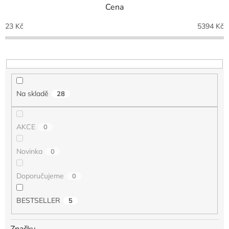
Cena
í
p
23
Kč
5394
Kč
r
o
d
u
k
t
Na skladě
28
ů
AKCE
0
Novinka
0
Doporučujeme
0
BESTSELLER
5
Značky