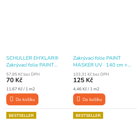
SCHULLER EH'KLAR®
Zakrývací folie PAINT
Zakrývací folie PAINT
MASKER UV · 140 cm ×
MASKER UV, 30 cm × 20
20 m · s maskovací páskou
57,85 Kč bez DPH
103,31 Kč bez DPH
m, s maskovací páskou 15
15 mm
70 Kč
125 Kč
mm
Měrná
Měrná
11,67 Kč / 1 m2
4,46 Kč / 1 m2
cena:
cena:
Do košíku
Do košíku
BESTSELLER
BESTSELLER