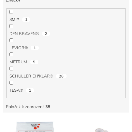
3M™
1
DEN BRAVEN®
2
LEVIOR®
1
METRUM
5
SCHULLER EH'KLAR®
28
TESA®
1
Položek k zobrazení:
38
V
ý