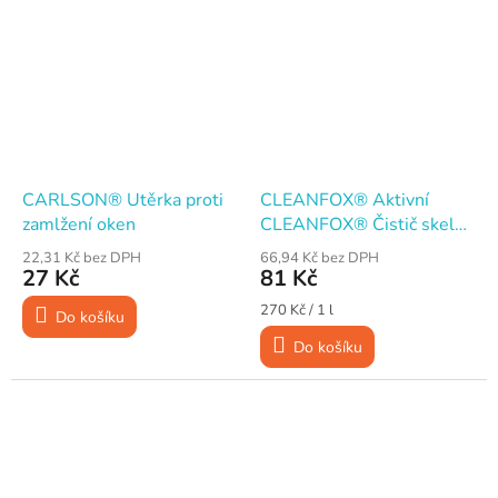
CARLSON® Utěrka proti
CLEANFOX® Aktivní
zamlžení oken
CLEANFOX® Čistič skel
pěnový s antireflexním
22,31 Kč bez DPH
66,94 Kč bez DPH
účinkem, 300 ml
27 Kč
81 Kč
Měrná
270 Kč / 1 l
Do košíku
cena:
Do košíku