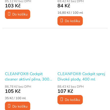
85,12 Kč bez DPH
69,42 Kč bez DPH
103 Kč
84 Kč
Měrná
16,80 Kč / 100 ml
Do košíku
cena:
Do košíku
CLEANFOX® Cockpit
CLEANFOX® Cockpit sprej
cleaner aktivní pěna, 300
Divoké plody, 400 ml
ml
86,78 Kč bez DPH
88,43 Kč bez DPH
105 Kč
107 Kč
Měrná
35 Kč / 100 ml
Do košíku
cena:
Do košíku