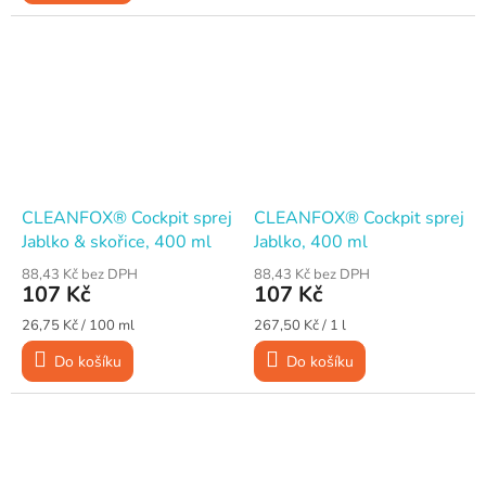
CLEANFOX® Cockpit sprej
CLEANFOX® Cockpit sprej
Jablko & skořice, 400 ml
Jablko, 400 ml
88,43 Kč bez DPH
88,43 Kč bez DPH
107 Kč
107 Kč
Měrná
Měrná
26,75 Kč / 100 ml
267,50 Kč / 1 l
cena:
cena:
Do košíku
Do košíku