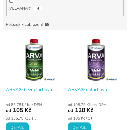
VELVANA®
4
Položek k zobrazení:
68
V
ý
p
i
s
p
r
o
d
ARVA® bezoplachová
ARVA® oplachová
u
k
od 86,78 Kč bez DPH
od 105,79 Kč bez DPH
t
105 Kč
128 Kč
od
od
ů
Měrná
Měrná
od 155,75 Kč / 1 l
od 185 Kč / 1 l
cena:
cena:
DETAIL
DETAIL