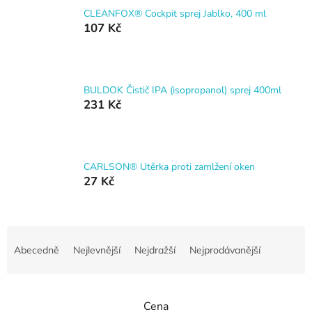
CLEANFOX® Cockpit sprej Jablko, 400 ml
107 Kč
BULDOK Čistič IPA (isopropanol) sprej 400ml
231 Kč
CARLSON® Utěrka proti zamlžení oken
27 Kč
Ř
a
Abecedně
Nejlevnější
Nejdražší
Nejprodávanější
z
e
n
Cena
í