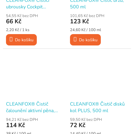
CLEANFOX® Čistící
CLEANFOX® Čistič brzd,
ubrousky Cockpit
500 ml
Vanilka · 30 ks
54,55 Kč bez DPH
101,65 Kč bez DPH
66 Kč
123 Kč
Měrná
Měrná
2,20 Kč / 1 ks
24,60 Kč / 100 ml
cena:
cena:
Do košíku
Do košíku
CLEANFOX® Čistič
CLEANFOX® Čistič disků
čalounění aktivní pěna,
kol PLUS, 500 ml
300 ml
94,21 Kč bez DPH
59,50 Kč bez DPH
114 Kč
72 Kč
Měrná
Měrná
38 Kč / 100 ml
14,40 Kč / 100 ml