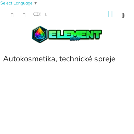
Select Language
▼
Přejít
NÁKU
na
CZK
obsah
KOŠÍK
Autokosmetika, technické spreje