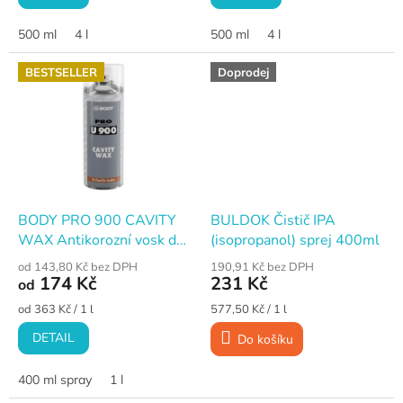
500 ml
4 l
500 ml
4 l
BESTSELLER
Doprodej
BODY PRO 900 CAVITY
BULDOK Čistič IPA
WAX Antikorozní vosk do
(isopropanol) sprej 400ml
dutin
od 143,80 Kč bez DPH
190,91 Kč bez DPH
174 Kč
231 Kč
od
Měrná
Měrná
od 363 Kč / 1 l
577,50 Kč / 1 l
cena:
cena:
DETAIL
Do košíku
400 ml spray
1 l