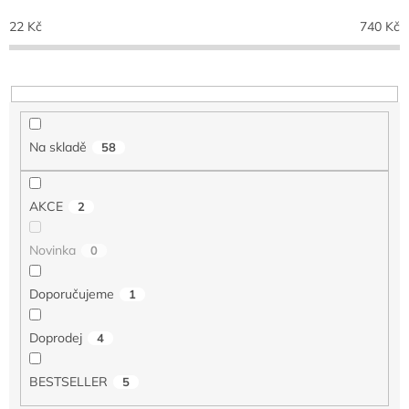
p
22
Kč
740
Kč
r
o
d
u
k
t
Na skladě
58
ů
AKCE
2
Novinka
0
Doporučujeme
1
Doprodej
4
BESTSELLER
5