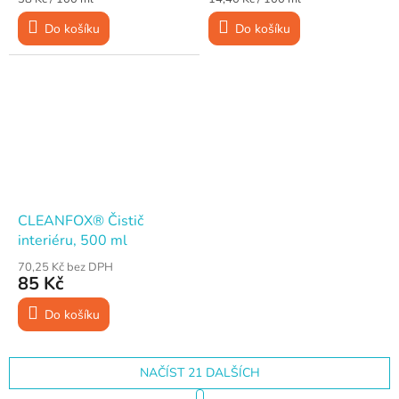
cena:
cena:
Do košíku
Do košíku
CLEANFOX® Čistič
interiéru, 500 ml
70,25 Kč bez DPH
85 Kč
Do košíku
NAČÍST 21 DALŠÍCH
S