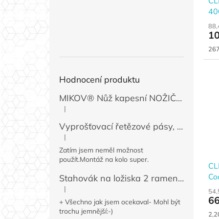
CL
40
88,
10
Měr
267
cen
Hodnocení produktu
MIKOV® Nůž kapesní NOŽIČKA 131-NZn-1 zavírací, 74 mm
|
Hodnocení produktu je 5 z 5 hvězdiček.
Vyprošťovací řetězové pásy, 2 ks
|
Hodnocení produktu je 5 z 5 hvězdiček.
Zatím jsem neměl možnost
použít.Montáž na kolo super.
CL
Coc
Stahovák na ložiska 2 ramenný MINI 50 / 60 mm
|
54,
Hodnocení produktu je 4 z 5 hvězdiček.
66
+ Všechno jak jsem ocekaval- Mohl být
trochu jemnější:-)
Měr
2,2