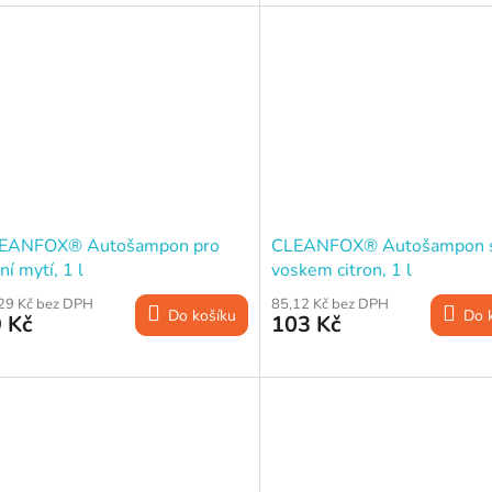
cena:
EANFOX® Autošampon pro
CLEANFOX® Autošampon 
ní mytí, 1 l
voskem citron, 1 l
29 Kč bez DPH
85,12 Kč bez DPH
Do košíku
Do 
 Kč
103 Kč