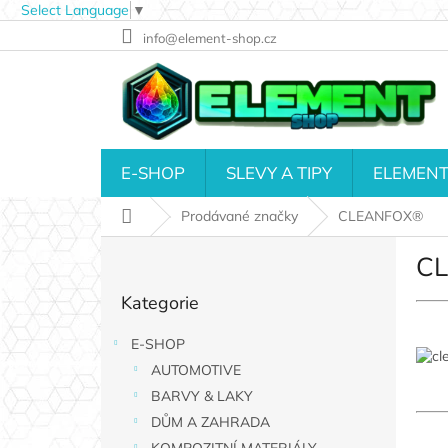
Select Language
▼
Přejít
info@element-shop.cz
na
obsah
E-SHOP
SLEVY A TIPY
ELEMENT
Domů
Prodávané značky
CLEANFOX®
P
C
o
Přeskočit
s
Kategorie
kategorie
t
r
E-SHOP
a
AUTOMOTIVE
n
n
BARVY & LAKY
í
DŮM A ZAHRADA
p