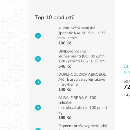
cen
Top 10 produktů
Multifunkční malířská
špachtle KAI 2K · 5v1 · š. 75
mm · nerez
106 Kč
Uhlíková vlákna
jednosměrná (UD) 80 g/m² ·
12K · prošitá PES · š. 30 cm
CL
548 Kč
PL
DUPLI-COLOR® AEROSOL
ART Barva ve spreji laková
59,
nitro-kombi
72
149 Kč
Měr
14,
ALBA-FIBER® C-100
cen
celulóza
mikrokrystalická · 100 µm · 1
kg
185 Kč
Pigment práškový metalický