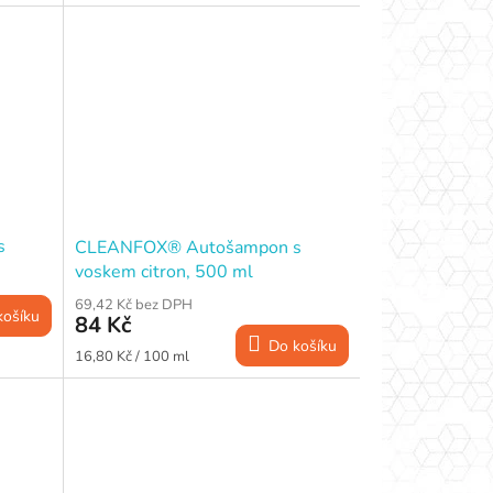
s
CLEANFOX® Autošampon s
voskem citron, 500 ml
69,42 Kč bez DPH
košíku
84 Kč
Do košíku
Měrná
16,80 Kč / 100 ml
cena: