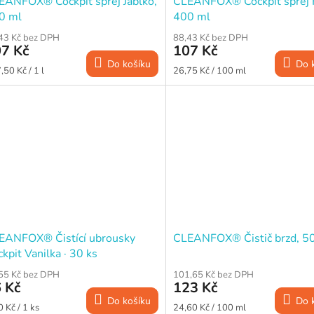
EANFOX® Cockpit sprej Jablko,
CLEANFOX® Cockpit sprej 
0 ml
400 ml
43 Kč bez DPH
88,43 Kč bez DPH
7 Kč
107 Kč
Do košíku
Do 
ná
Měrná
,50 Kč / 1 l
26,75 Kč / 100 ml
a:
cena:
EANFOX® Čistící ubrousky
CLEANFOX® Čistič brzd, 5
kpit Vanilka · 30 ks
55 Kč bez DPH
101,65 Kč bez DPH
 Kč
123 Kč
Do košíku
Do 
ná
Měrná
0 Kč / 1 ks
24,60 Kč / 100 ml