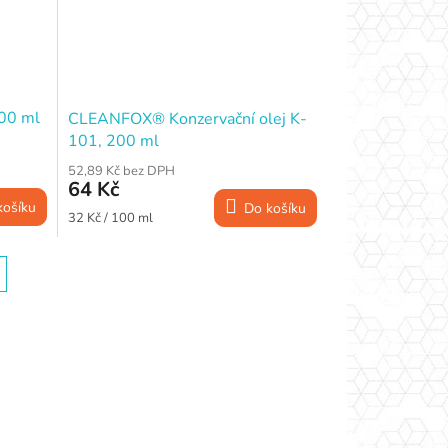
00 ml
CLEANFOX® Konzervační olej K-
101, 200 ml
52,89 Kč bez DPH
64 Kč
košíku
Do košíku
Měrná
32 Kč / 100 ml
cena: