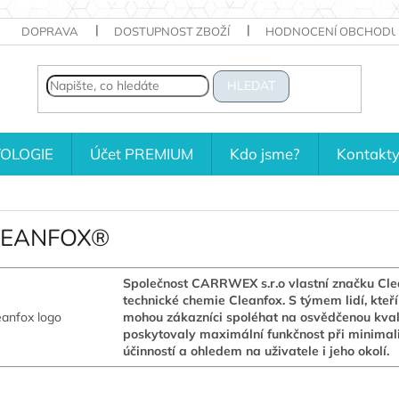
DOPRAVA
DOSTUPNOST ZBOŽÍ
HODNOCENÍ OBCHODU
HLEDAT
OLOGIE
Účet PREMIUM
Kdo jsme?
Kontakt
LEANFOX®
Společnost CARRWEX s.r.o vlastní značku Clea
technické chemie Cleanfox. S týmem lidí, kteř
mohou zákazníci spoléhat na osvědčenou kvali
poskytovaly maximální funkčnost při minimali
účinností a ohledem na uživatele i jeho okolí.