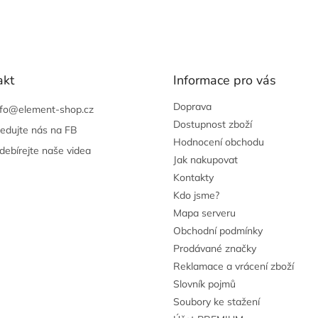
í
n
p
í
r
v
k
y
akt
Informace pro vás
v
ý
Doprava
p
nfo
@
element-shop.cz
i
Dostupnost zboží
ledujte nás na FB
s
Hodnocení obchodu
u
debírejte naše videa
Jak nakupovat
Kontakty
Kdo jsme?
Mapa serveru
Obchodní podmínky
Prodávané značky
Reklamace a vrácení zboží
Slovník pojmů
Soubory ke stažení