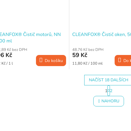
EANFOX® Čistič motorů, NN
CLEANFOX® Čistič oken, 5
00 ml
,89 Kč bez DPH
48,76 Kč bez DPH
6 Kč
59 Kč
Do košíku
Do 
ná
Měrná
Kč / 1 l
11,80 Kč / 100 ml
a:
cena:
NAČÍST 18 DALŠÍCH
S
1
2
t
O
r
v
NAHORU
á
l
n
á
k
d
o
a
v
c
á