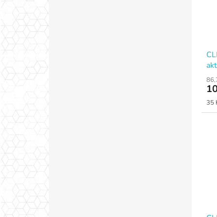
CL
akt
86,
10
Měr
35 
cen