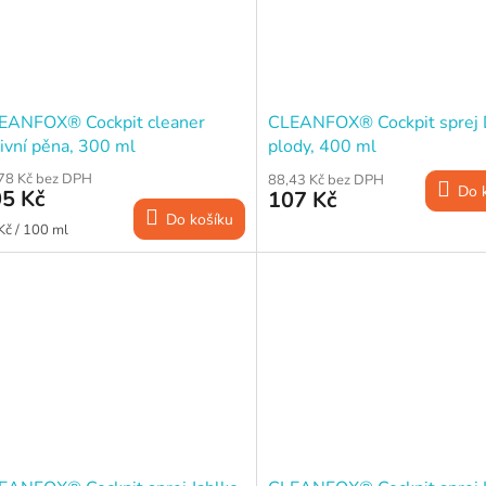
EANFOX® Cockpit cleaner
CLEANFOX® Cockpit sprej 
ivní pěna, 300 ml
plody, 400 ml
78 Kč bez DPH
88,43 Kč bez DPH
Do 
5 Kč
107 Kč
Do košíku
ná
Kč / 100 ml
a: