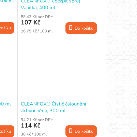
Kokos,
CLEANFOX® Cockpit sprej
Vanilka, 400 ml
88,43 Kč bez DPH
107 Kč
košíku
Do košíku
Měrná
26,75 Kč / 100 ml
cena:
00 ml
CLEANFOX® Čistič čalounění
aktivní pěna, 300 ml
94,21 Kč bez DPH
114 Kč
košíku
Do košíku
Měrná
38 Kč / 100 ml