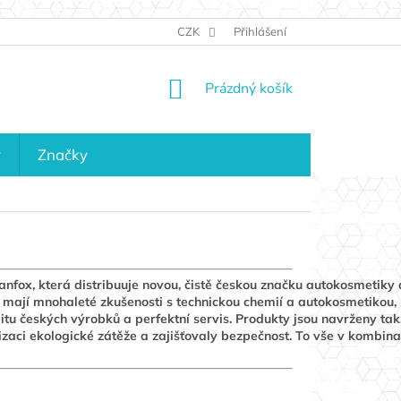
JAK NAKUPOVAT
KONTAKTY
CZK
Přihlášení
KDO JSME?
MAPA 
NÁKUPNÍ
Prázdný košík
KOŠÍK
y
Značky
nfox, která distribuuje novou, čistě českou značku autokosmetiky 
í mají mnohaleté zkušenosti s technickou chemií a autokosmetikou,
tu českých výrobků a perfektní servis. Produkty jsou navrženy tak
zaci ekologické zátěže a zajišťovaly bezpečnost. To vše v kombina