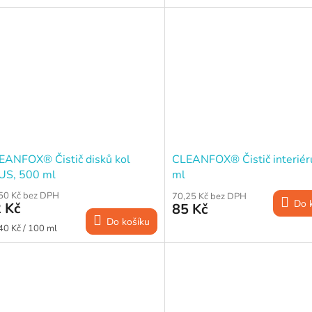
a:
cena:
EANFOX® Čistič disků kol
CLEANFOX® Čistič interiér
US, 500 ml
ml
50 Kč bez DPH
70,25 Kč bez DPH
Do 
 Kč
85 Kč
Do košíku
ná
40 Kč / 100 ml
a: