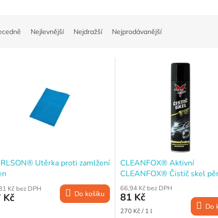
ecedně
Nejlevnější
Nejdražší
Nejprodávanější
RLSON® Utěrka proti zamlžení
CLEANFOX® Aktivní
en
CLEANFOX® Čistič skel pě
antireflexním účinkem, 300
66,94 Kč bez DPH
31 Kč bez DPH
Do košíku
81 Kč
 Kč
Do 
Měrná
270 Kč / 1 l