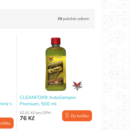
39
položek celkem
CLEANFOX® Autošampon
nový s
Premium, 500 ml
 ml
62,81 Kč bez DPH
Do košíku
76 Kč
košíku