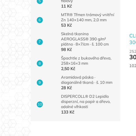
fialový
11 Kč
MTR® Třmen trámový vnitřní
Zn 140×140 mm, 2,0 mm
53 Kč
Skelná tkanina
CL
AEROGLASS® 390 g/m²
30
plátno · 8×7/cm · š. 100 cm
98 Kč
252
30
Špachtle z bukového dřeva,
258×16×3 mm
Měr
102 
2,50 Kč
cen
Aramidová páska ·
diagonálně tkaná · š. 10 mm
28 Kč
DISPERCOLL® D2 Lepidlo
disperzní, na papír a dřevo,
odolné vlhkosti
133 Kč
Z
á