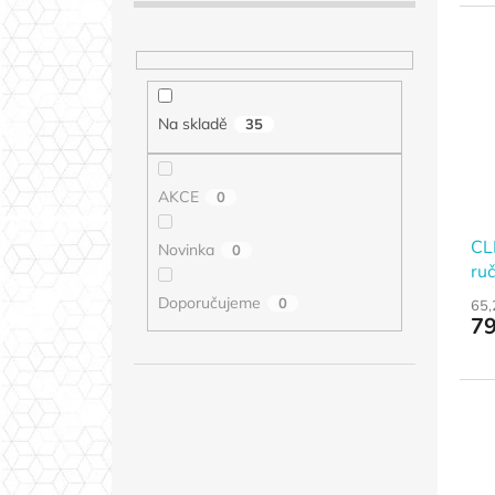
Na skladě
35
AKCE
0
CL
Novinka
0
ruč
Doporučujeme
0
65,
79