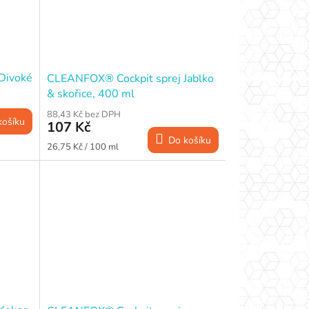
Divoké
CLEANFOX® Cockpit sprej Jablko
& skořice, 400 ml
88,43 Kč bez DPH
košíku
107 Kč
Do košíku
Měrná
26,75 Kč / 100 ml
cena: