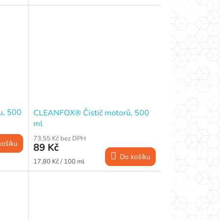
cena:
u, 500
CLEANFOX® Čistič motorů, 500
ml
73,55 Kč bez DPH
košíku
89 Kč
Do košíku
Měrná
17,80 Kč / 100 ml
cena: