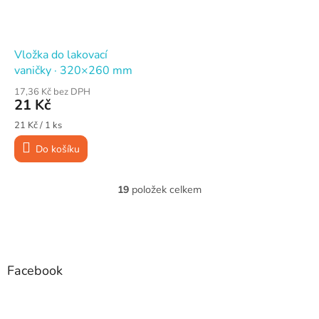
Vložka do lakovací
vaničky · 320×260 mm
17,36 Kč bez DPH
21 Kč
Měrná
21 Kč / 1 ks
cena:
Do košíku
19
položek celkem
O
v
l
Z
á
á
d
p
a
a
Facebook
c
t
í
í
p
r