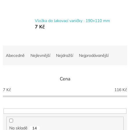
Vložka do lakovací vaničky · 190×110 mm
7 Kč
Ř
a
Abecedně
Nejlevnější
Nejdražší
Nejprodávanější
z
e
n
Cena
í
p
7
Kč
116
Kč
r
o
d
u
k
t
Na skladě
14