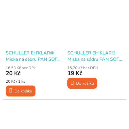
SCHULLER EH'KLAR®
SCHULLER EH'KLAR®
Miska na sádru PAN SOFT
Miska na sádru PAN SOFT
PVC nízká, pr. 15×5,5 cm
PVC vysoká, pr. 13×9 cm
16,53 Kč bez DPH
15,70 Kč bez DPH
20 Kč
19 Kč
Měrná
20 Kč / 1 ks
Do košíku
cena:
Do košíku