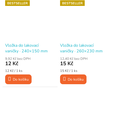
BESTSELLER
BESTSELLER
Vložka do lakovací
Vložka do lakovací
vaničky · 240×150 mm
vaničky · 260×230 mm
9,92 Kč bez DPH
12,40 Kč bez DPH
12 Kč
15 Kč
Měrná
Měrná
12 Kč / 1 ks
15 Kč / 1 ks
cena:
cena:
Do košíku
Do košíku