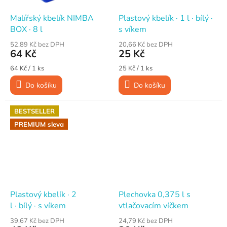
Malířský kbelík NIMBA
Plastový kbelík · 1 l · bílý ·
BOX · 8 l
s víkem
52,89 Kč bez DPH
20,66 Kč bez DPH
64 Kč
25 Kč
Měrná
Měrná
64 Kč / 1 ks
25 Kč / 1 ks
cena:
cena:
Do košíku
Do košíku
BESTSELLER
PREMIUM sleva
Plastový kbelík · 2
Plechovka 0,375 l s
l · bílý · s víkem
vtlačovacím víčkem
39,67 Kč bez DPH
24,79 Kč bez DPH