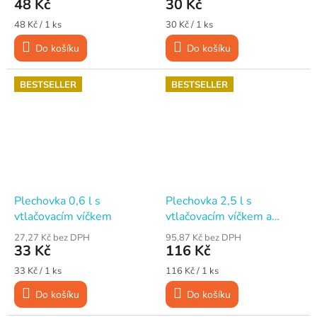
48 Kč
30 Kč
Měrná
Měrná
48 Kč / 1 ks
30 Kč / 1 ks
cena:
cena:
Do košíku
Do košíku
BESTSELLER
BESTSELLER
Plechovka 0,6 l s
Plechovka 2,5 l s
vtlačovacím víčkem
vtlačovacím víčkem a
držadlem
27,27 Kč bez DPH
95,87 Kč bez DPH
33 Kč
116 Kč
Měrná
Měrná
33 Kč / 1 ks
116 Kč / 1 ks
cena:
cena:
Do košíku
Do košíku