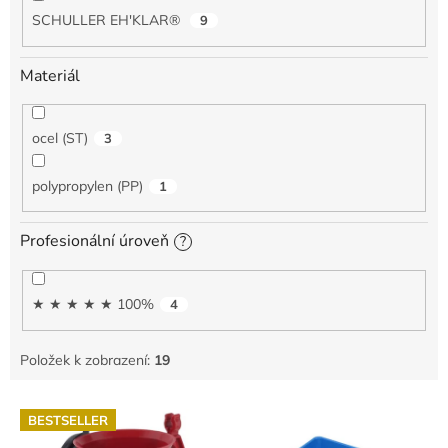
SCHULLER EH'KLAR®
9
Materiál
ocel (ST)
3
polypropylen (PP)
1
Profesionální úroveň
?
★ ★ ★ ★ ★ 100%
4
Položek k zobrazení:
19
V
BESTSELLER
ý