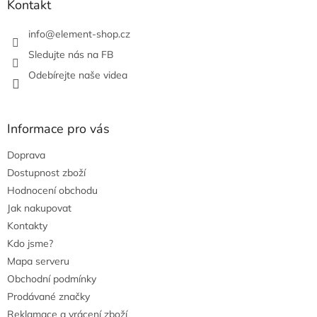
Kontakt
v
k
info
@
element-shop.cz
y
v
Sledujte nás na FB
ý
Odebírejte naše videa
p
i
s
u
Informace pro vás
Doprava
Dostupnost zboží
Hodnocení obchodu
Jak nakupovat
Kontakty
Kdo jsme?
Mapa serveru
Obchodní podmínky
Prodávané značky
Reklamace a vrácení zboží