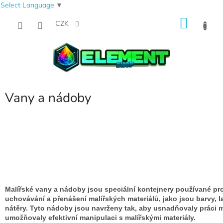
Select Language
▼
Přejít
NÁKU
na
CZK
obsah
KOŠÍK
Vany a nádoby
Malířské vany a nádoby jsou speciální kontejnery používané pr
uchovávání a přenášení malířských materiálů, jako jsou barvy, 
nátěry. Tyto nádoby jsou navrženy tak, aby usnadňovaly práci m
umožňovaly efektivní manipulaci s malířskými materiály.