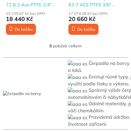
A
A
72 8,3 Ace PTFE 1/4"
83 7 ACE PTFE 3/8"
R
R
M
M
Membránové čerpadlo
Membránové čerpadlo
A
A
15 239,67 Kč bez DPH
17 074,38 Kč bez DPH
18 440 Kč
20 660 Kč
Do košíku
Do košíku
8
položek celkem
O
v
l
Čerpadla na barvy 
á
d
a laků.
a
Existují různé typy
c
využití podle tlaku a výkonu.
í
Správný výběr čerp
p
automobilovém či nábytkářs
r
v
Odolné materiály, ja
k
vůči chemikáliím.
y
Pravidelná údržba, 
v
životnost zařízení.
ý