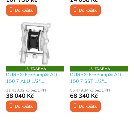
ů
Do košíku
Do košíku
Z
Z
ZDARMA
ZDARMA
D
D
DÜRR® EcoPump® AD
DÜRR® EcoPump® AD
A
A
150 7 ALU 1/2"
150 7 SST 1/2"
R
R
M
M
Membránové čerpadlo
Membránové čerpadlo
A
A
31 438,02 Kč bez DPH
56 479,34 Kč bez DPH
38 040 Kč
68 340 Kč
Do košíku
Do košíku