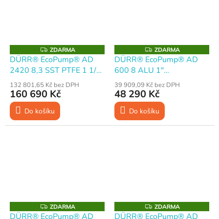
Z
Z
ZDARMA
ZDARMA
D
D
DÜRR® EcoPump® AD
DÜRR® EcoPump® AD
A
A
2420 8,3 SST PTFE 1 1/2"
600 8 ALU 1"
R
R
M
M
Membránové čerpadlo
Membránové čerpadlo
A
A
132 801,65 Kč bez DPH
39 909,09 Kč bez DPH
160 690 Kč
48 290 Kč
Do košíku
Do košíku
Z
Z
ZDARMA
ZDARMA
D
D
DÜRR® EcoPump® AD
DÜRR® EcoPump® AD