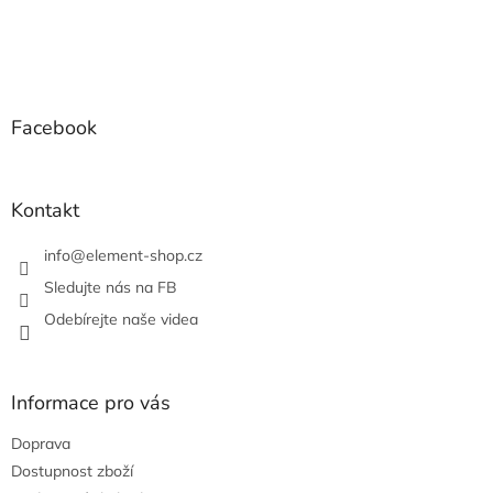
p
i
s
Z
u
á
p
a
Facebook
t
í
Kontakt
info
@
element-shop.cz
Sledujte nás na FB
Odebírejte naše videa
Informace pro vás
Doprava
Dostupnost zboží