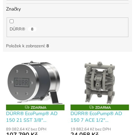
Značky
DÜRR®
8
Položek k zobrazení:
8
V
ý
p
i
s
p
r
o
Z
Z
ZDARMA
ZDARMA
D
D
d
DÜRR® EcoPump® AD
DÜRR® EcoPump® AD
A
A
u
150 21 SST 3/8"
150 7 ACE 1/2"
R
R
M
M
k
Membránové čerpadlo
Membránové čerpadlo
A
A
89 082,64 Kč bez DPH
19 882,64 Kč bez DPH
t
107 790 Kč
24 058 Kč