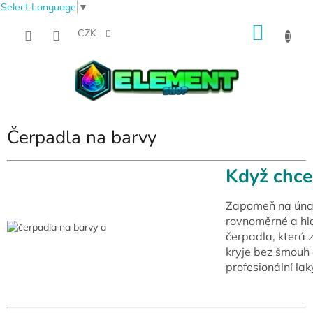
Select Language
▼
Přejít
NÁKU
na
CZK
obsah
KOŠÍK
Čerpadla na barvy
Když chceš
Zapomeň na únav
rovnoměrné a hla
čerpadla, která 
kryje bez šmouh 
profesionální la