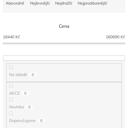
a
Abecedně
Nejlevnější
Nejdražší
Nejprodávanější
z
e
n
Cena
í
p
18440
Kč
160690
Kč
r
o
d
u
k
t
Na skladě
0
ů
AKCE
0
Novinka
0
Doporučujeme
0