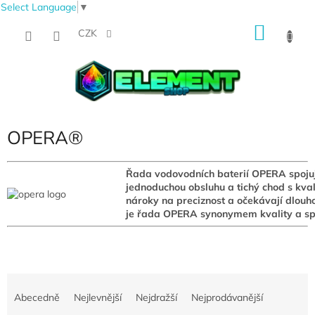
Select Language
▼
Přejít
NÁKU
na
CZK
obsah
KOŠÍK
OPERA®
Řada vodovodních baterií OPERA spojuje
jednoduchou obsluhu a tichý chod s kval
nároky na preciznost a očekávají dlouho
je řada OPERA synonymem kvality a spol
Ř
a
Abecedně
Nejlevnější
Nejdražší
Nejprodávanější
z