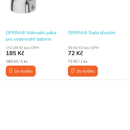
OPERA® Náhradní páka
OPERA® Sada těsnění
pro vodovodní baterie
152,89 Kč bez DPH
59,50 Kč bez DPH
185 Kč
72 Kč
Měrná
Měrná
185 Kč / 1 ks
72 Kč / 1 ks
cena:
cena:
Do košíku
Do košíku