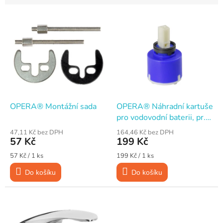
e
V
n
ý
í
p
p
i
r
s
o
p
d
r
u
o
k
d
t
OPERA® Montážní sada
OPERA® Náhradní kartuše
u
ů
pro vodovodní baterii, pr.
k
40 mm
47,11 Kč bez DPH
164,46 Kč bez DPH
t
57 Kč
199 Kč
ů
Měrná
Měrná
57 Kč / 1 ks
199 Kč / 1 ks
cena:
cena:
Do košíku
Do košíku