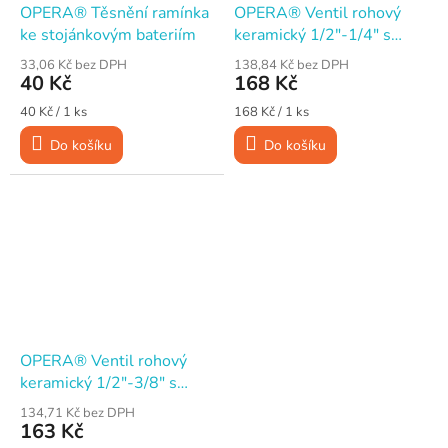
OPERA® Těsnění ramínka
OPERA® Ventil rohový
ke stojánkovým bateriím
keramický 1/2"-1/4" s
kovovou pákou
33,06 Kč bez DPH
138,84 Kč bez DPH
40 Kč
168 Kč
Měrná
Měrná
40 Kč / 1 ks
168 Kč / 1 ks
cena:
cena:
Do košíku
Do košíku
OPERA® Ventil rohový
keramický 1/2"-3/8" s
kovovou pákou
134,71 Kč bez DPH
163 Kč