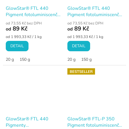
GlowStar® FTL 440
GlowStar® FTL 440
Pigment fotoluminiscenční
Pigment fotoluminiscenční
zelený, univerzální
žlutý, univerzální
od 73,55 Kč bez DPH
od 73,55 Kč bez DPH
89 Kč
89 Kč
od
od
Měrná
Měrná
od 1 993,33 Kč / 1 kg
od 1 993,33 Kč / 1 kg
cena:
cena:
DETAIL
DETAIL
20 g
150 g
20 g
150 g
BESTSELLER
GlowStar® FTL 440
GlowStar® FTL-P 350
Pigmenty
Pigment fotoluminiscenční