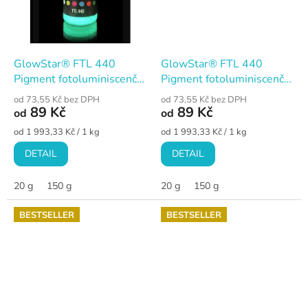
GlowStar® FTL 440
GlowStar® FTL 440
Pigment fotoluminiscenční
Pigment fotoluminiscenční
modrý aqua, univerzální
oranžový, univerzální
od 73,55 Kč bez DPH
od 73,55 Kč bez DPH
89 Kč
89 Kč
od
od
Měrná
Měrná
od 1 993,33 Kč / 1 kg
od 1 993,33 Kč / 1 kg
cena:
cena:
DETAIL
DETAIL
20 g
150 g
20 g
150 g
BESTSELLER
BESTSELLER