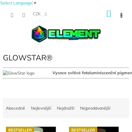
Select Language
▼
Přejít
NÁKU
na
CZK
obsah
KOŠÍK
GLOWSTAR®
Vysoce svítivé fotoluminiscenční pigmen
Ř
a
Abecedně
Nejlevnější
Nejdražší
Nejprodávanější
z
e
V
n
BESTSELLER
BESTSELLER