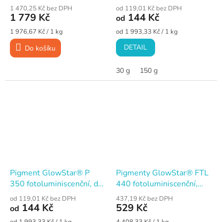
fotoluminiscenční, sada
zelenožlutý, do pryskyřic a
1 470,25 Kč bez DPH
od 119,01 Kč bez DPH
barev 6x 150 g
syntetických barev
1 779 Kč
144 Kč
od
Měrná
Měrná
1 976,67 Kč / 1 kg
od 1 993,33 Kč / 1 kg
cena:
cena:
DETAIL
Do košíku
30 g
150 g
Pigment GlowStar® P
Pigmenty GlowStar® FTL
350 fotoluminiscenční, do
440 fotoluminiscenční,
pryskyřic, modrý
univerzální, sada barev 6x
od 119,01 Kč bez DPH
437,19 Kč bez DPH
20 g
144 Kč
529 Kč
od
Měrná
Měrná