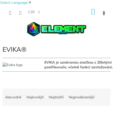
Select Language
▼
Přejít
NÁKU
na
CZK
obsah
KOŠÍK
EVIKA®
EVIKA je uznávanou značkou s 20letými 
postřikovače, včetně funkcí zavlažování,
Ř
a
Abecedně
Nejlevnější
Nejdražší
Nejprodávanější
z
e
V