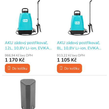
n
ý
í
p
p
i
r
s
o
p
d
r
u
o
k
d
t
AKU zádový postřikovač,
AKU zádový postřikovač,
u
ů
12L, 10,8V Li-ion, EVIKA
8L, 10,8V Li-ion, EVIKA
k
EJ120S
EJ80S
966,94 Kč bez DPH
913,22 Kč bez DPH
t
1 170 Kč
1 105 Kč
ů
Do košíku
Do košíku