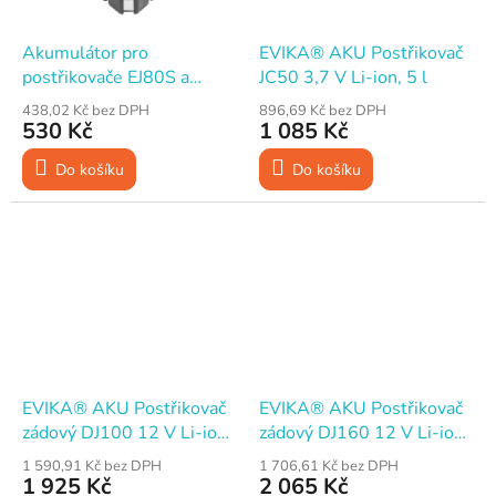
Akumulátor pro
EVIKA® AKU Postřikovač
postřikovače EJ80S a
JC50 3,7 V Li-ion, 5 l
EJ120S, 10,8V, 2500mAh
438,02 Kč bez DPH
896,69 Kč bez DPH
Li-ion, EVIKA
530 Kč
1 085 Kč
Do košíku
Do košíku
EVIKA® AKU Postřikovač
EVIKA® AKU Postřikovač
zádový DJ100 12 V Li-ion
zádový DJ160 12 V Li-ion
2.6 Ah, 10 l, nabíječka
2.6 Ah, 16 l, nabíječka
1 590,91 Kč bez DPH
1 706,61 Kč bez DPH
1 925 Kč
2 065 Kč