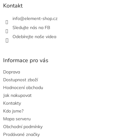
r
Kontakt
v
k
info
@
element-shop.cz
y
v
Sledujte nás na FB
ý
Odebírejte naše videa
p
i
s
u
Informace pro vás
Doprava
Dostupnost zboží
Hodnocení obchodu
Jak nakupovat
Kontakty
Kdo jsme?
Mapa serveru
Obchodní podmínky
Prodávané značky