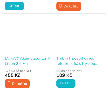
DETAIL
Do košíku
EVIKA® Akumulátor 12 V
Trubka k postřikovači,
Li-ion 2.6 Ah
teleskopická s tryskou,
52-115cm, EVIKA DJ100
376,03 Kč bez DPH
90,08 Kč bez DPH
a DJ160
455 Kč
109 Kč
DETAIL
Do košíku