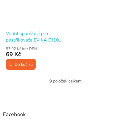
Ventil spouštěcí pro
postřikovače EVIKA DJ100
a DJ160
57,02 Kč bez DPH
69 Kč
Do košíku
9
položek celkem
O
v
l
Z
á
á
d
p
a
a
Facebook
c
t
í
í
p