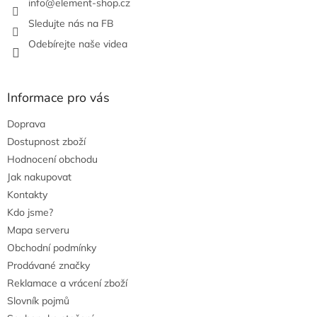
info
@
element-shop.cz
y
v
Sledujte nás na FB
ý
Odebírejte naše videa
p
i
s
u
Informace pro vás
Doprava
Dostupnost zboží
Hodnocení obchodu
Jak nakupovat
Kontakty
Kdo jsme?
Mapa serveru
Obchodní podmínky
Prodávané značky
Reklamace a vrácení zboží
Slovník pojmů