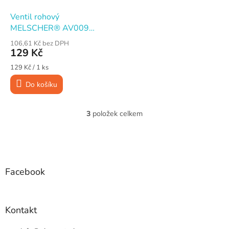
Ventil rohový
MELSCHER® AV009
1/2"×3/8" s kartuší
106,61 Kč bez DPH
129 Kč
Měrná
129 Kč / 1 ks
cena:
Do košíku
3
položek celkem
O
v
l
Z
á
á
d
p
a
a
Facebook
c
t
í
í
p
r
Kontakt
v
k