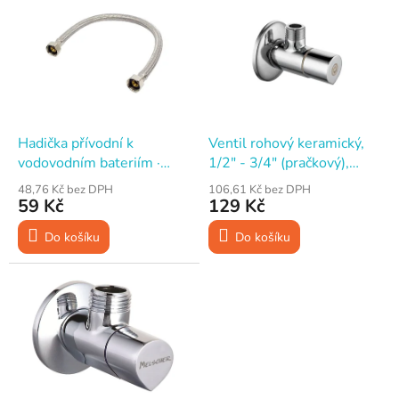
ý
í
p
p
i
r
s
o
p
d
r
u
o
k
d
t
Hadička přívodní k
Ventil rohový keramický,
u
ů
vodovodním bateriím ·
1/2" - 3/4" (pračkový),
k
1/2"×3/8"×30 cm ·
MELSCHER AV009-34
48,76 Kč bez DPH
106,61 Kč bez DPH
t
flexibilní · nerez
59 Kč
129 Kč
ů
Do košíku
Do košíku