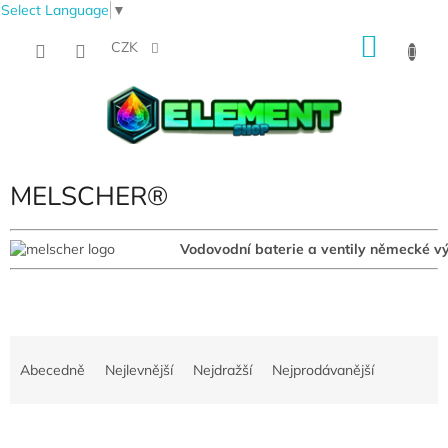
Select Language
▼
Přejít
NÁKU
na
CZK
obsah
KOŠÍK
MELSCHER®
Vodovodní baterie a ventily německé vý
Ř
a
Abecedně
Nejlevnější
Nejdražší
Nejprodávanější
z
e
V
n