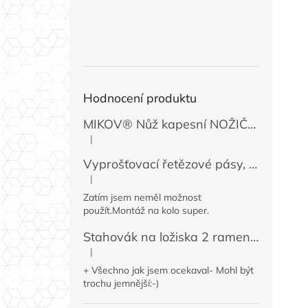
Hodnocení produktu
MIKOV® Nůž kapesní NOŽIČKA 131-NZn-1 zavírací, 74 mm
|
Hodnocení produktu je 5 z 5 hvězdiček.
Vyprošťovací řetězové pásy, 2 ks
|
Hodnocení produktu je 5 z 5 hvězdiček.
Zatím jsem neměl možnost
použít.Montáž na kolo super.
Stahovák na ložiska 2 ramenný MINI 50 / 60 mm
|
Hodnocení produktu je 4 z 5 hvězdiček.
+ Všechno jak jsem ocekaval- Mohl být
trochu jemnější:-)