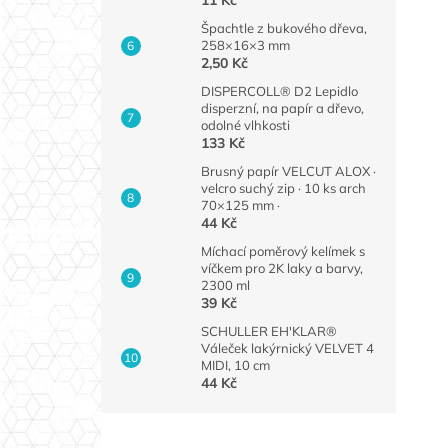
Špachtle z bukového dřeva,
258×16×3 mm
2,50 Kč
DISPERCOLL® D2 Lepidlo
disperzní, na papír a dřevo,
odolné vlhkosti
133 Kč
Brusný papír VELCUT ALOX ·
velcro suchý zip · 10 ks arch
70×125 mm ·
44 Kč
Míchací poměrový kelímek s
víčkem pro 2K laky a barvy,
2300 ml
39 Kč
SCHULLER EH'KLAR®
Váleček lakýrnický VELVET 4
MIDI, 10 cm
44 Kč
Z
á