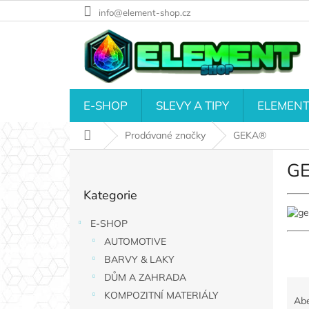
Přejít
info@element-shop.cz
na
obsah
E-SHOP
SLEVY A TIPY
ELEMENT
Domů
Prodávané značky
GEKA®
P
G
o
Přeskočit
s
Kategorie
kategorie
t
r
E-SHOP
a
AUTOMOTIVE
n
n
BARVY & LAKY
í
DŮM A ZAHRADA
Ř
p
KOMPOZITNÍ MATERIÁLY
a
Ab
a