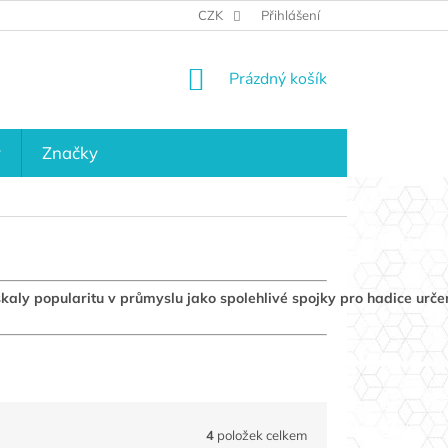
JAK NAKUPOVAT
KONTAKTY
CZK
Přihlášení
KDO JSME?
MAPA 
NÁKUPNÍ
Prázdný košík
KOŠÍK
y
Značky
kaly popularitu v průmyslu jako spolehlivé spojky pro hadice urče
4
položek celkem