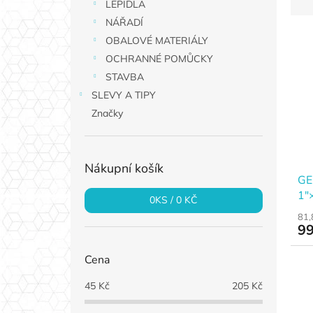
z
LEPIDLA
n
e
NÁŘADÍ
e
V
n
OBALOVÉ MATERIÁLY
l
ý
í
OCHRANNÉ POMŮCKY
p
p
STAVBA
i
r
s
o
SLEVY A TIPY
p
d
Značky
r
u
o
k
d
t
Nákupní košík
u
ů
GE
k
1"
0
KS /
0 KČ
t
ů
81,
99
Cena
45
Kč
205
Kč