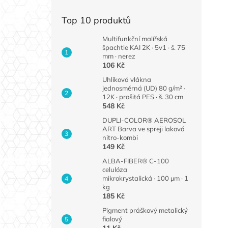
Top 10 produktů
Multifunkční malířská
špachtle KAI 2K · 5v1 · š. 75
mm · nerez
106 Kč
Uhlíková vlákna
jednosměrná (UD) 80 g/m² ·
12K · prošitá PES · š. 30 cm
548 Kč
DUPLI-COLOR® AEROSOL
ART Barva ve spreji laková
nitro-kombi
149 Kč
ALBA-FIBER® C-100
celulóza
mikrokrystalická · 100 µm · 1
kg
185 Kč
Pigment práškový metalický
fialový
11 Kč