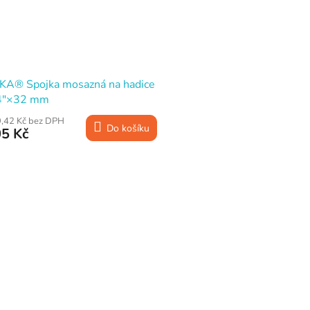
KA® Spojka mosazná na hadice
4"×32 mm
,42 Kč bez DPH
Do košíku
5 Kč
O
v
l
á
d
a
c
í
p
r
v