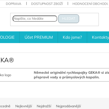
DOPRAVA
DOSTUPNOST ZBOŽÍ
HODNOCENÍ OBCHODU
HLEDAT
OLOGIE
Účet PREMIUM
Kdo jsme?
Kontakt
EKA®
Německé originální rychlospojky GEKA® si zís
přepravě vody a průmyslových kapalin.
ecedně
Nejlevnější
Nejdražší
Nejprodávanější