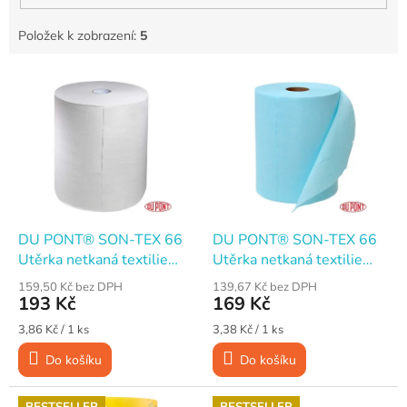
Položek k zobrazení:
5
V
ý
p
i
s
p
r
o
d
DU PONT® SON-TEX 66
DU PONT® SON-TEX 66
u
Utěrka netkaná textilie
Utěrka netkaná textilie
k
PES/celulóza, 50 útržků 27
PES/celulóza, 50 útržků 27
159,50 Kč bez DPH
139,67 Kč bez DPH
t
x 31 cm / 15,5 m, bílá
x 31 cm / 15,5 m,
193 Kč
169 Kč
ů
tyrkysová
Měrná
Měrná
3,86 Kč / 1 ks
3,38 Kč / 1 ks
cena:
cena:
Do košíku
Do košíku
BESTSELLER
BESTSELLER