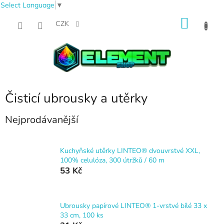
Select Language
▼
Přejít
NÁKU
na
CZK
obsah
KOŠÍK
Čisticí ubrousky a utěrky
Nejprodávanější
Kuchyňské utěrky LINTEO® dvouvrstvé XXL,
100% celulóza, 300 útržků / 60 m
53 Kč
Ubrousky papírové LINTEO® 1-vrstvé bílé 33 x
33 cm, 100 ks