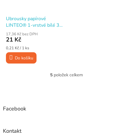
Ubrousky papírové
LINTEO® 1-vrstvé bílé 33
x 33 cm, 100 ks
17,36 Kč bez DPH
21 Kč
Měrná
0,21 Kč / 1 ks
cena:
Do košíku
5
položek celkem
O
v
l
Z
á
á
d
p
a
a
Facebook
c
t
í
í
p
r
Kontakt