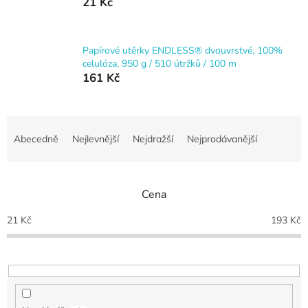
21 Kč
Papírové utěrky ENDLESS® dvouvrstvé, 100%
celulóza, 950 g / 510 útržků / 100 m
161 Kč
Ř
a
Abecedně
Nejlevnější
Nejdražší
Nejprodávanější
z
e
n
Cena
í
p
21
Kč
193
Kč
r
o
d
u
k
t