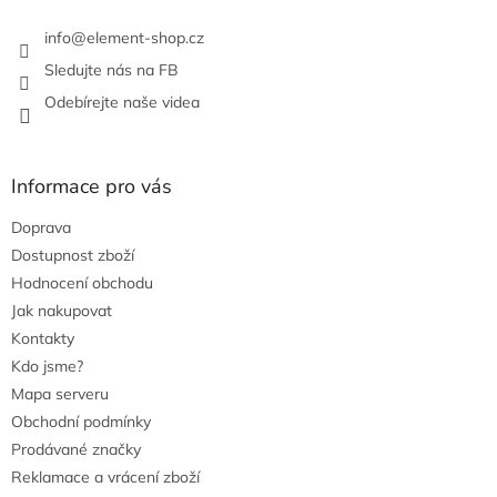
v
k
info
@
element-shop.cz
y
v
Sledujte nás na FB
ý
Odebírejte naše videa
p
i
s
u
Informace pro vás
Doprava
Dostupnost zboží
Hodnocení obchodu
Jak nakupovat
Kontakty
Kdo jsme?
Mapa serveru
Obchodní podmínky
Prodávané značky
Reklamace a vrácení zboží