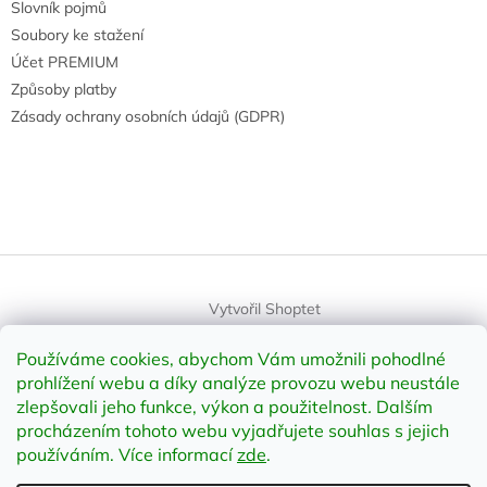
Slovník pojmů
Soubory ke stažení
Účet PREMIUM
Způsoby platby
Zásady ochrany osobních údajů (GDPR)
Vytvořil Shoptet
Používáme cookies, abychom Vám umožnili pohodlné
Copyright 2026
element-shop.cz
. Všechna práva vyhrazena.
prohlížení webu a díky analýze provozu webu neustále
Upravit nastavení cookies
zlepšovali jeho funkce, výkon a použitelnost
.
Dalším
procházením tohoto webu vyjadřujete souhlas s jejich
používáním. Více informací
zde
.
Odstoupit od smlouvy