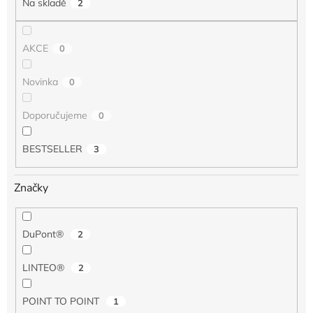
Na skladě
2
ů
AKCE
0
Novinka
0
Doporučujeme
0
BESTSELLER
3
Značky
DuPont®
2
LINTEO®
2
POINT TO POINT
1