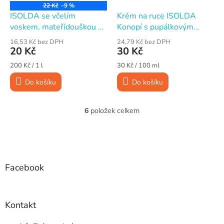
22 Kč
–9 %
ISOLDA se včelím
Krém na ruce ISOLDA
voskem, mateřídouškou a
Konopí s pupálkovým
UV filtrem, hydratační
olejem, regenerační, 100
16,53 Kč bez DPH
24,79 Kč bez DPH
krém na ruce, 100 ml
ml
20 Kč
30 Kč
Měrná
Měrná
200 Kč / 1 l
30 Kč / 100 ml
cena:
cena:
Do košíku
Do košíku
6
položek celkem
O
v
l
Z
á
á
d
p
a
a
Facebook
c
t
í
í
p
r
Kontakt
v
k