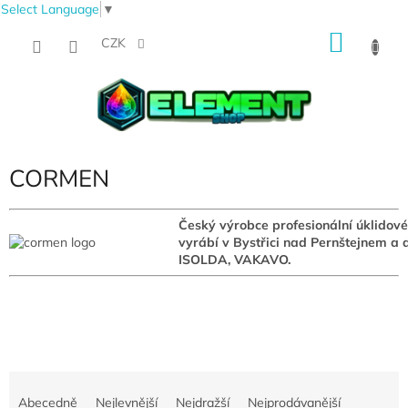
Select Language
▼
Přejít
NÁKU
na
CZK
obsah
KOŠÍK
CORMEN
Český výrobce profesionální úklidové
vyrábí v
Bystřici nad Pernštejnem a
ISOLDA, VAKAVO.
Ř
a
Abecedně
Nejlevnější
Nejdražší
Nejprodávanější