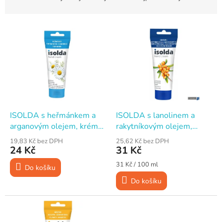
z
e
V
n
ý
í
p
p
i
r
s
o
p
d
r
u
o
k
d
t
ISOLDA s heřmánkem a
ISOLDA s lanolinem a
u
ů
arganovým olejem, krém
rakytníkovým olejem,
k
na ruce, 100 ml
ochranný krém na ruce,
19,83 Kč bez DPH
25,62 Kč bez DPH
t
100 ml
24 Kč
31 Kč
ů
Měrná
31 Kč / 100 ml
Do košíku
cena:
Do košíku