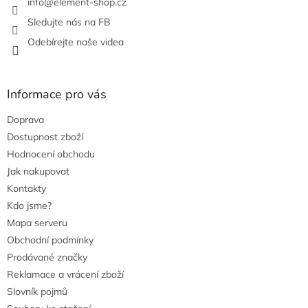
info
@
element-shop.cz
y
v
Sledujte nás na FB
ý
Odebírejte naše videa
p
i
s
u
Informace pro vás
Doprava
Dostupnost zboží
Hodnocení obchodu
Jak nakupovat
Kontakty
Kdo jsme?
Mapa serveru
Obchodní podmínky
Prodávané značky
Reklamace a vrácení zboží
Slovník pojmů