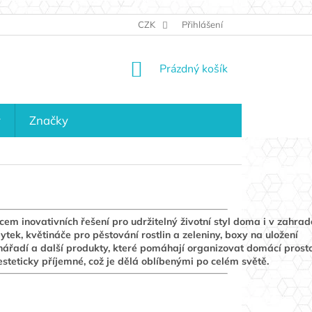
JAK NAKUPOVAT
KONTAKTY
CZK
Přihlášení
KDO JSME?
MAPA 
NÁKUPNÍ
Prázdný košík
KOŠÍK
y
Značky
m inovativních řešení pro udržitelný životní styl doma i v zahrad
tek, květináče pro pěstování rostlin a zeleniny, boxy na uložení
ářadí a další produkty, které pomáhají organizovat domácí prosto
steticky příjemné, což je dělá oblíbenými po celém světě.