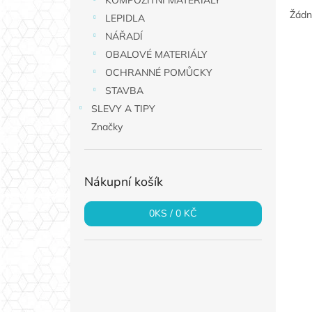
KOMPOZITNÍ MATERIÁLY
a
Žádn
LEPIDLA
n
NÁŘADÍ
e
OBALOVÉ MATERIÁLY
l
OCHRANNÉ POMŮCKY
STAVBA
SLEVY A TIPY
Značky
Nákupní košík
0
KS /
0 KČ