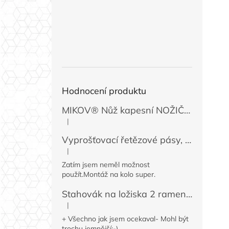
Hodnocení produktu
MIKOV® Nůž kapesní NOŽIČKA 131-NZn-1 zavírací, 74 mm
|
Hodnocení produktu je 5 z 5 hvězdiček.
Vyprošťovací řetězové pásy, 2 ks
|
Hodnocení produktu je 5 z 5 hvězdiček.
Zatím jsem neměl možnost
použít.Montáž na kolo super.
Stahovák na ložiska 2 ramenný MINI 50 / 60 mm
|
Hodnocení produktu je 4 z 5 hvězdiček.
+ Všechno jak jsem ocekaval- Mohl být
trochu jemnější:-)