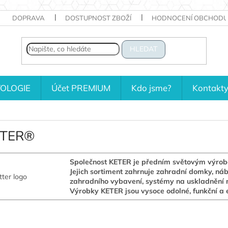
DOPRAVA
DOSTUPNOST ZBOŽÍ
HODNOCENÍ OBCHODU
HLEDAT
OLOGIE
Účet PREMIUM
Kdo jsme?
Kontakt
ETER®
Společnost KETER je předním světovým výrobce
Jejich sortiment zahrnuje zahradní domky, náby
zahradního vybavení, systémy na uskladnění n
Výrobky KETER jsou vysoce odolné, funkční a e