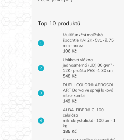
Top 10 produktů
Multifunkční malířská
špachtle KAI 2K · 5v1 · š. 75
mm · nerez
106 Kč
Uhlíková vlákna
jednosměrná (UD) 80 g/m² ·
12K · prošitá PES · š. 30 cm
548 Kč
DUPLI-COLOR® AEROSOL
ART Barva ve spreji laková
nitro-kombi
149 Kč
ALBA-FIBER® C-100
celulóza
mikrokrystalická · 100 µm · 1
kg
185 Kč
Pigment práškový metalický