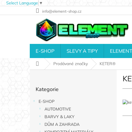
Select Language
▼
Přejít
info@element-shop.cz
na
obsah
E-SHOP
SLEVY A TIPY
ELEMENT
Domů
Prodávané značky
KETER®
P
K
o
Přeskočit
s
Kategorie
kategorie
t
r
E-SHOP
a
AUTOMOTIVE
n
n
BARVY & LAKY
í
DŮM A ZAHRADA
p