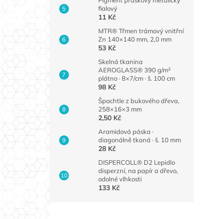
fialový
11 Kč
MTR® Třmen trámový vnitřní
Zn 140×140 mm, 2,0 mm
53 Kč
Skelná tkanina
AEROGLASS® 390 g/m²
plátno · 8×7/cm · š. 100 cm
98 Kč
Špachtle z bukového dřeva,
258×16×3 mm
2,50 Kč
Aramidová páska ·
diagonálně tkaná · š. 10 mm
28 Kč
DISPERCOLL® D2 Lepidlo
disperzní, na papír a dřevo,
odolné vlhkosti
133 Kč
Z
á