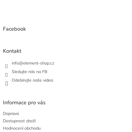
v
l
Z
á
á
d
p
a
a
Facebook
c
t
í
í
p
r
Kontakt
v
k
info
@
element-shop.cz
y
v
Sledujte nás na FB
ý
Odebírejte naše videa
p
i
s
u
Informace pro vás
Doprava
Dostupnost zboží
Hodnocení obchodu