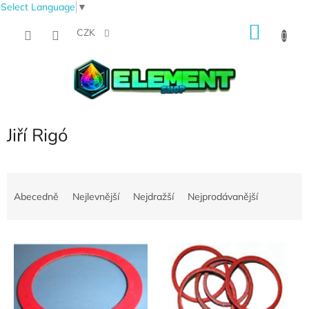
Select Language
▼
Přejít
NÁKU
na
CZK
obsah
KOŠÍK
Jiří Rigó
Ř
a
Abecedně
Nejlevnější
Nejdražší
Nejprodávanější
z
e
V
n
ý
í
p
p
i
r
s
o