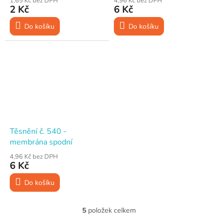
1,65 Kč bez DPH
4,96 Kč bez DPH
2 Kč
6 Kč
Do košíku
Do košíku
Těsnění č. 540 -
membrána spodní
4,96 Kč bez DPH
6 Kč
Do košíku
5
položek celkem
O