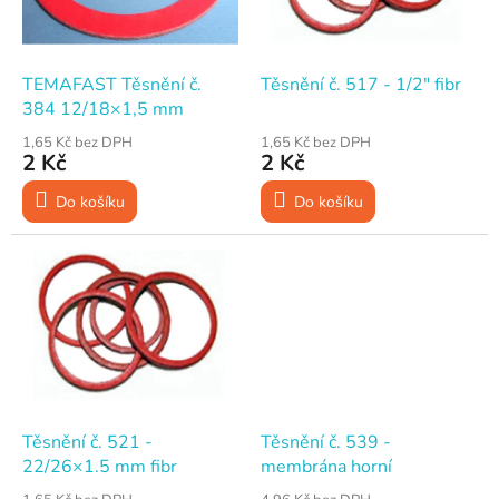
p
d
r
u
o
k
d
t
TEMAFAST Těsnění č.
Těsnění č. 517 - 1/2" fibr
u
ů
384 12/18×1,5 mm
k
1,65 Kč bez DPH
1,65 Kč bez DPH
t
2 Kč
2 Kč
ů
Do košíku
Do košíku
Těsnění č. 521 -
Těsnění č. 539 -
22/26×1.5 mm fibr
membrána horní