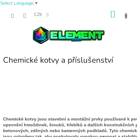
Select Language
▼
Přejít
NÁKU
na
CZK
obsah
KOŠÍK
Chemické kotvy a příslušenství
Chemické kotvy jsou stavební a montážní prvky používané k p
upevnění hmoždinek, šroubů, hřebíků a dalších konstrukčních 
betonových, zděných nebo kamenných podkladů. Tyto chemick
jsou vytvořeny tak, aby poskytovaly vysokou pevnost a stabilit