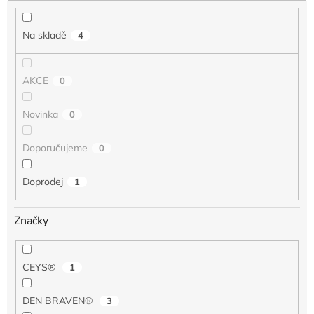
k
t
Na skladě
4
ů
AKCE
0
Novinka
0
Doporučujeme
0
Doprodej
1
Značky
CEYS®
1
DEN BRAVEN®
3