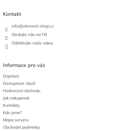
í
í
p
r
Kontakt
v
k
info
@
element-shop.cz
y
v
Sledujte nás na FB
ý
Odebírejte naše videa
p
i
s
u
Informace pro vás
Doprava
Dostupnost zboží
Hodnocení obchodu
Jak nakupovat
Kontakty
Kdo jsme?
Mapa serveru
Obchodní podmínky