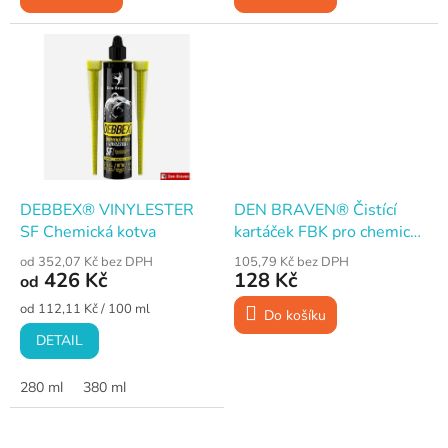
DEBBEX® VINYLESTER
DEN BRAVEN® Čistící
SF Chemická kotva
kartáček FBK pro chemické
kotvy, pr. 12 mm
od 352,07 Kč bez DPH
105,79 Kč bez DPH
426 Kč
128 Kč
od
Měrná
od 112,11 Kč / 100 ml
Do košíku
cena:
DETAIL
280 ml
380 ml