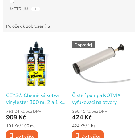
METRUM
1
Položek k zobrazení:
5
V
Doprodej
ý
p
i
s
p
r
o
d
CEYS® Chemická kotva
Čistící pumpa KOTVIX
u
vinylester 300 ml 2 a 1 ks
vyfukovací na otvory
k
ZDARMA
751,24 Kč bez DPH
350,41 Kč bez DPH
t
909 Kč
424 Kč
ů
Měrná
Měrná
101 Kč / 100 ml
424 Kč / 1 ks
cena:
cena:
Do košíku
Do košíku