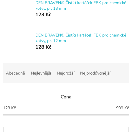
DEN BRAVEN® Čistící kartáček FBK pro chemické
kotvy, pr. 18 mm
123 Kč
DEN BRAVEN® Čistící kartáček FBK pro chemické
kotvy, pr. 12 mm
128 Kč
Ř
a
Abecedně
Nejlevnější
Nejdražší
Nejprodávanější
z
e
n
Cena
í
p
123
Kč
909
Kč
r
o
d
u