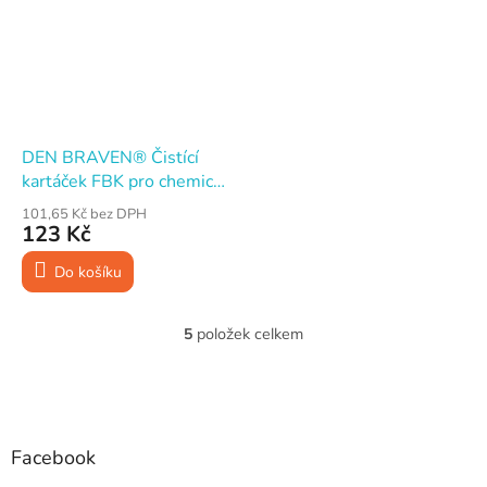
DEN BRAVEN® Čistící
kartáček FBK pro chemické
kotvy, pr. 18 mm
101,65 Kč bez DPH
123 Kč
Do košíku
5
položek celkem
O
v
l
Z
á
á
d
p
a
a
Facebook
c
t